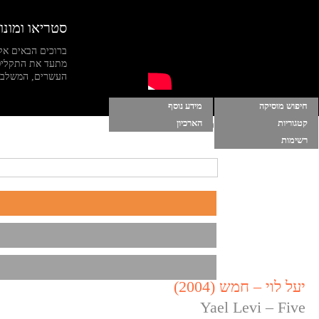
סטריאו ומונו
ברוכים הבאים אל
מתעד את התקליט
העשרים, המשלב מי
חיפוש מוסיקה
מידע נוסף
קטגוריות
הארכיון
הרשימות שלי
|
התחברות
|
הפעל מוסיקה ברקע
רשימות
יעל לוי – חמש (2004)
Yael Levi – Five