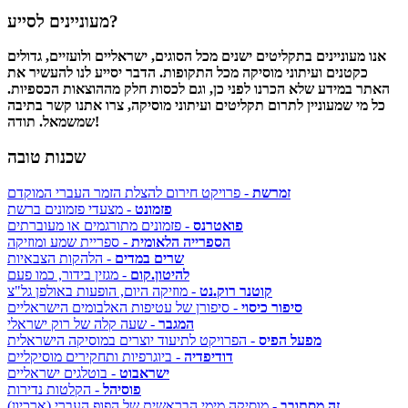
מעוניינים לסייע?
אנו מעוניינים בתקליטים ישנים מכל הסוגים, ישראליים ולועזיים, גדולים
כקטנים ועיתוני מוסיקה מכל התקופות. הדבר יסייע לנו להעשיר את
האתר במידע שלא הכרנו לפני כן, וגם לכסות חלק מההוצאות הכספיות.
כל מי שמעוניין לתרום תקליטים ועיתוני מוסיקה, צרו אתנו קשר בתיבה
שמשמאל. תודה!
שכנות טובה
זמרשת
- פרויקט חירום להצלת הזמר העברי המוקדם
פזמונט
- מצעדי פזמונים ברשת
פואטרנס
- פזמונים מתורגמים או מעוברתים
הספרייה הלאומית
- ספריית שמע ומוזיקה
שרים במדים
- הלהקות הצבאיות
להיטון.קום
- מגזין בידור, כמו פעם
קוטנר רוק.נט
- מוזיקה היום, הופעות באולפן גל"צ
סיפור כיסוי
- סיפורן של עטיפות האלבומים הישראליים
המגבר
- שעה קלה של רוק ישראלי
מפעל הפיס
- הפרויקט לתיעוד יוצרים במוסיקה הישראלית
דודיפדיה
- ביוגרפיות ותחקירים מוסיקליים
ישראבוט
- בוטלגים ישראליים
פוסיהל
- הקלטות נדירות
זה מסתובב
- מוסיקה מימי הבראשית של הפופ העברי (ארכיון)