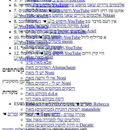
אלבומים נדירים שאני מחפש פיזית וגם דיגיטלית מאת נִיצָן
6. דוידקה
סִימוֹן Nitzan Simon
7. אוונט פון רויזן דופט
☚
ערב של שושנים
אלבומים נדירים שאני מחפש מאת נִיצָן סִימוֹן Nitzan
Simon
8. אין רעם מדבר נגב
☚
בערבות הנגב
מוזיקה מתקדמת בישראל מאת Ariel
אלבומים ישראלים פורצי דרך מאת Ariel
9. א גרוס פון ישראל
Wantlist מאת tapsp
10. א פרייליף לידל
☚
רב הלילה
סינגלים להוסיף מאת moon
טרילוגיה מאת moon
11. אוף דער וואך
יהונתן גפן מאת moon
12. היי קיין דרום
☚
היי דרומה
eliaz מאת eliaz
אבא מאת פייגי
האהובים מאת Alumachaun
משתתפים
יש לי מאת Noni
אין לי ורוצה מאת Noni
מרטין מוסקוביץ
יש לי - דיסקים מאת Noni
דיסקים מבוקשים מאת מעיין
מקורות
מבוקש מאת d.d.g
דיסק מבוקש מאת דוד
03/05/1968 מעריב ☚ פרסומת לתקליט חדש
Rebecca תקליטים שאני מחפשת מאת Rebecca
רשימת הקניות (מבוקשים) מאת matandole
יידיש
☚ Tags:
☚ קטגוריה:
זמרים
אהרון עמרם - מבוקשים מאת יגאל
תקליטים שלי למכירה מאת אפי
גן חיות להשיג (מבוקשים) מאת Ducatic
,
לפני השארת תגובה, עברו על הדף
שאלות נפוצות