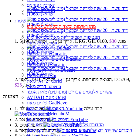
הארכיון: פנזינים
הארכיון: להיטון
רשימות
מהן רשימות וכיצד תוכל להשתמש בהן
שירי מלוטרון מאת סטריאו ומונו
העטיפות הפסיכדליות מאת סטריאו ומונו
1. אריך נגן “12, ישראל, 5/1968, DRG, GIL 0100, מונו,
$30
גשש מאת yaron
גדי אלטמן מאת Ducatic
פורטיס מאת Ducatic
פורטיס - להשיג מאת Ducatic
גן חיות מאת Ducatic
אריאל זילבר מאת Ducatic
ילדות מאת fishi
2. הוצאה מחודשת, אריך נגן “12, ישראל, 1971, גלטון, D-5769,
ישראלי מאת doriel
מונו,
$25
דרוש מאת roberto
עשרים אלבומים עבריים (מועדפים) מאת אלעד
רצועות
AVDAD מאת Oded
זמרים מאת GadNevo
jazz מאת taliarg
1. הבה נגילה
☚
הבה נגילה
אריאל מאת MenaheM
jews מאת guy
2. די באבע אין נגב
מהדורת צלילים למזכרת מאת סטריאו ומונו
3. ליד פון שלום
חומרים שהייתי רוצה להשמיע בתוכנית שלי מאת נִיצָן סִימוֹן
4. די העלדן פון דאקאר
Nitzan Simon
5. דריי שעה אין יוני