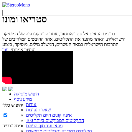
סטריאו ומונו
ברוכים הבאים אל סטריאו ומונו, אתר הדיסקוגרפיה של המוסיקה
הישראלית. האתר מתעד את התקליטים, אחד ההיבטים המלהיבים של
התרבות הישראלית במאה העשרים, המשלב מילים, מוסיקה, ביצוע
עוד...
ועיצוב אמנותי.
חיפוש מוסיקה
מידע נוסף
אודות
חיפוש כללי
שאלות נפוצות
איפה קונים היום תקליטים
100 התקליטים המבוקשים ביותר
מפאז ועד סוף העולם
דיסקוגרפיה
תקליטים למכירה ותקליטים מבוקשים