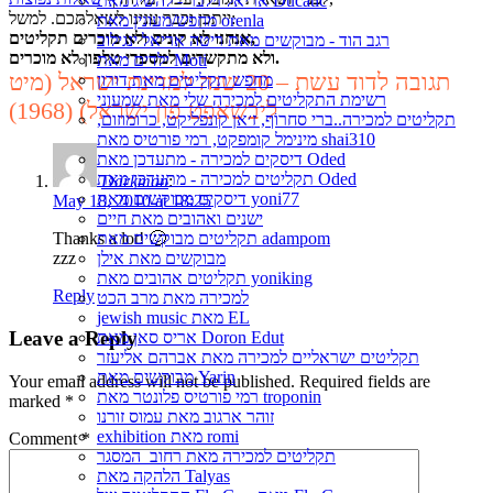
אריאל זילבר - להשיג מאת Ducatic
ייתכן וכבר ענינו לשאלתכם. למשל:
מחפש/מעונין מאת orenla
אנחנו לא קונים ולא מוכרים תקליטים,
רגב הוד - מבוקשים מאת ריטה אריאל ינגילוב
ולא מתקשרים למספרי טלפון לא מוכרים.
ילדים מאת Moti
תגובה לדוד עשת – 20 שנה למדינת ישראל (מיט
מחפש תקליטים מאת דורון
רשימת התקליטים למכירה שלי מאת שמעוני
ליבשאפט פון ישראל) (1968)
תקליטים למכירה..ברי סחרוֹף, ז׳אן קונפליקט, כרומוזום,
מינימל קומפקט, רמי פורטיס מאת shai310
דיסקים למכירה - מתעדכן מאת Oded
תקליטים למכירה - מתעדכן מאת Oded
Darkman
:
דיסקים מבוקשים מאת yoni77
May 18, 2010 at 18:25
ישנים ואהובים מאת חיים
תקליטים מבוקשים מאת adampom
Thanks a lot! 🙂
מבוקשים מאת אילן
zzz
תקליטים אהובים מאת yoniking
Reply
למכירה מאת מרב הכט
jewish music מאת EL
Leave a Reply
אריס סאן מאת Doron Edut
תקליטים ישראליים למכירה מאת אברהם אליעזר
מבוקשים מאת Yarin
Your email address will not be published.
Required fields are
רמי פורטיס פלונטר מאת troponin
marked
*
זוהר ארגוב מאת עמוס זורנו
exhibition מאת romi
Comment
*
תקליטים למכירה מאת רחוב_המסגר
הלהקה מאת Talyas