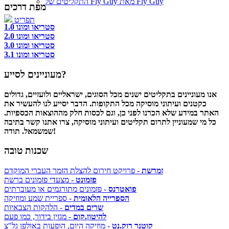
התקליטים של Fly Guy מאת Fly Guy
מפת דרכים
תפריט
סטריאו ומונו 1.0
סטריאו ומונו 2.0
סטריאו ומונו 3.0
סטריאו ומונו 3.1
מעוניינים לסייע?
אנו מעוניינים בתקליטים ישנים מכל הסוגים, ישראליים ולועזיים, גדולים
כקטנים ועיתוני מוסיקה מכל התקופות. הדבר יסייע לנו להעשיר את
האתר במידע שלא הכרנו לפני כן, וגם לכסות חלק מההוצאות הכספיות.
כל מי שמעוניין לתרום תקליטים ועיתוני מוסיקה, צרו אתנו קשר בתיבה
שמשמאל. תודה!
שכנות טובה
זמרשת
- פרויקט חירום להצלת הזמר העברי המוקדם
פזמונט
- מצעדי פזמונים ברשת
פואטרנס
- פזמונים מתורגמים או מעוברתים
הספרייה הלאומית
- ספריית שמע ומוזיקה
שרים במדים
- הלהקות הצבאיות
להיטון.קום
- מגזין בידור, כמו פעם
קוטנר רוק.נט
- מוזיקה היום, הופעות באולפן גל"צ