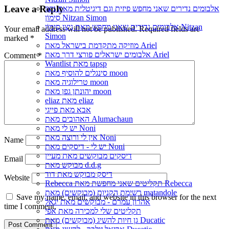
Leave a Reply
אלבומים נדירים שאני מחפש פיזית וגם דיגיטלית מאת נִיצָן
סִימוֹן Nitzan Simon
אלבומים נדירים שאני מחפש מאת נִיצָן סִימוֹן Nitzan
Your email address will not be published.
Required fields are
Simon
marked
*
מוזיקה מתקדמת בישראל מאת Ariel
אלבומים ישראלים פורצי דרך מאת Ariel
Comment
*
Wantlist מאת tapsp
סינגלים להוסיף מאת moon
טרילוגיה מאת moon
יהונתן גפן מאת moon
eliaz מאת eliaz
אבא מאת פייגי
האהובים מאת Alumachaun
יש לי מאת Noni
אין לי ורוצה מאת Noni
Name
יש לי - דיסקים מאת Noni
דיסקים מבוקשים מאת מעיין
Email
מבוקש מאת d.d.g
דיסק מבוקש מאת דוד
Website
Rebecca תקליטים שאני מחפשת מאת Rebecca
רשימת הקניות (מבוקשים) מאת matandole
Save my name, email, and website in this browser for the next
אהרון עמרם - מבוקשים מאת יגאל
time I comment.
תקליטים שלי למכירה מאת אפי
גן חיות להשיג (מבוקשים) מאת Ducatic