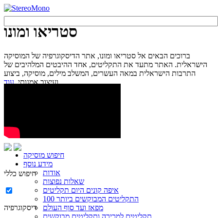
סטריאו ומונו
ברוכים הבאים אל סטריאו ומונו, אתר הדיסקוגרפיה של המוסיקה
הישראלית. האתר מתעד את התקליטים, אחד ההיבטים המלהיבים של
התרבות הישראלית במאה העשרים, המשלב מילים, מוסיקה, ביצוע
עוד...
ועיצוב אמנותי.
חיפוש מוסיקה
מידע נוסף
אודות
חיפוש כללי
שאלות נפוצות
איפה קונים היום תקליטים
100 התקליטים המבוקשים ביותר
מפאז ועד סוף העולם
דיסקוגרפיה
תקליטים למכירה ותקליטים מבוקשים