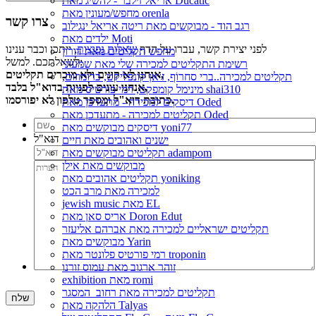
אריאל זילבר - להשיג מאת Ducatic
מחפש/מעונין מאת orenla
צרו קשר
רגב הוד - מבוקשים מאת ריטה אריאל ינגילוב
ילדים מאת Moti
לפני יצירת קשר, עברו על הדף
שאלות נפוצות
, ייתכן וכבר ענינו
מחפש תקליטים מאת דורון
לשאלתכם. למשל:
רשימת התקליטים למכירה שלי מאת שמעוני
אנחנו לא קונים ולא מוכרים תקליטים,
תקליטים למכירה..ברי סחרוֹף, ז׳אן קונפליקט, כרומוזום,
אנחנו עונים לפניות בדוא"ל בלבד,
מינימל קומפקט, רמי פורטיס מאת shai310
כתובת דוא"ל ומספר טלפון לא יפורסמו.
דיסקים למכירה - מתעדכן מאת Oded
תקליטים למכירה - מתעדכן מאת Oded
דיסקים מבוקשים מאת yoni77
דוא"ל
ישנים ואהובים מאת חיים
תקליטים מבוקשים מאת adampom
מבוקשים מאת אילן
תקליטים אהובים מאת yoniking
למכירה מאת מרב הכט
jewish music מאת EL
אריס סאן מאת Doron Edut
תקליטים ישראליים למכירה מאת אברהם אליעזר
מבוקשים מאת Yarin
רמי פורטיס פלונטר מאת troponin
זוהר ארגוב מאת עמוס זורנו
exhibition מאת romi
תקליטים למכירה מאת רחוב_המסגר
הלהקה מאת Talyas