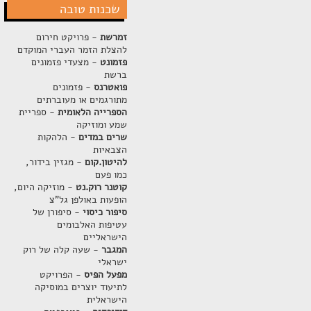
שכנות טובה
זמרשת
- פרויקט חירום
להצלת הזמר העברי המוקדם
פזמונט
- מצעדי פזמונים
ברשת
פואטרנס
- פזמונים
מתורגמים או מעוברתים
הספרייה הלאומית
- ספריית
שמע ומוזיקה
שרים במדים
- הלהקות
הצבאיות
להיטון.קום
- מגזין בידור,
כמו פעם
קוטנר רוק.נט
- מוזיקה היום,
הופעות באולפן גל"צ
סיפור כיסוי
- סיפורן של
עטיפות האלבומים
הישראליים
המגבר
- שעה קלה של רוק
ישראלי
מפעל הפיס
- הפרויקט
לתיעוד יוצרים במוסיקה
הישראלית