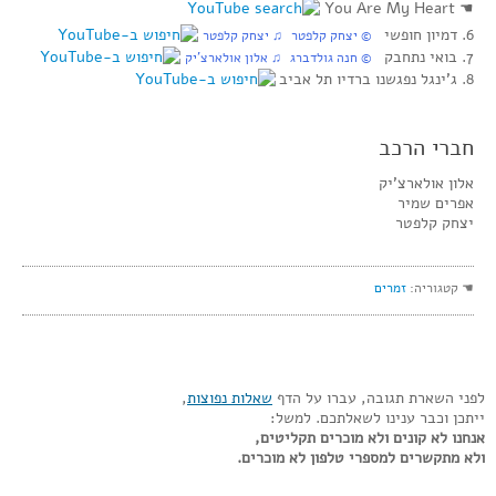
You Are My Heart
☚
6. דמיון חופשי
© יצחק קלפטר ♫ יצחק קלפטר
7. בואי נתחבק
© חנה גולדברג ♫ אלון אולארצ’יק
8. ג’ינגל נפגשנו ברדיו תל אביב
חברי הרכב
אלון אולארצ’יק
אפרים שמיר
יצחק קלפטר
☚ קטגוריה:
זמרים
לפני השארת תגובה, עברו על הדף
שאלות נפוצות
,
ייתכן וכבר ענינו לשאלתכם. למשל:
אנחנו לא קונים ולא מוכרים תקליטים,
ולא מתקשרים למספרי טלפון לא מוכרים.