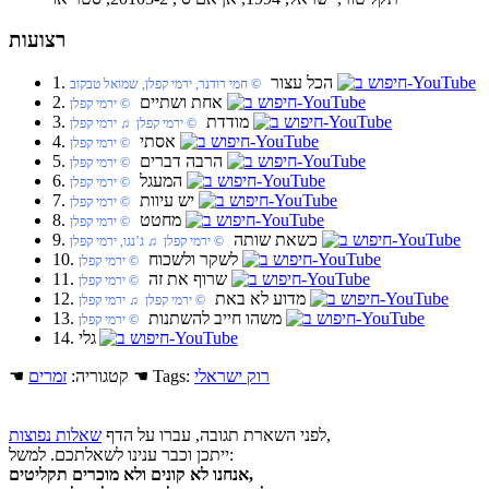
רצועות
1. הכל עצור
‏ © חמי רודנר, ירמי קפלן, שמואל טבקוב
2. אחת ושתיים
‏ © ירמי קפלן
3. מודדת
‏ © ירמי קפלן‏ ♫ ירמי קפלן
4. אסתי
‏ © ירמי קפלן
5. הרבה דברים
‏ © ירמי קפלן
6. המעגל
‏ © ירמי קפלן
7. יש עיוות
‏ © ירמי קפלן
8. מחטט
‏ © ירמי קפלן
9. כשאת שותה
‏ © ירמי קפלן‏ ♫ ג’נגו, ירמי קפלן
10. לשקר ולשכוח
‏ © ירמי קפלן
11. שרוף את זה
‏ © ירמי קפלן
12. מדוע לא באת
‏ © ירמי קפלן‏ ♫ ירמי קפלן
13. משהו חייב להשתנות
‏ © ירמי קפלן
14. גלי
רוק ישראלי
☚ Tags:
☚ קטגוריה:
זמרים
,
לפני השארת תגובה, עברו על הדף
שאלות נפוצות
ייתכן וכבר ענינו לשאלתכם. למשל:
אנחנו לא קונים ולא מוכרים תקליטים,