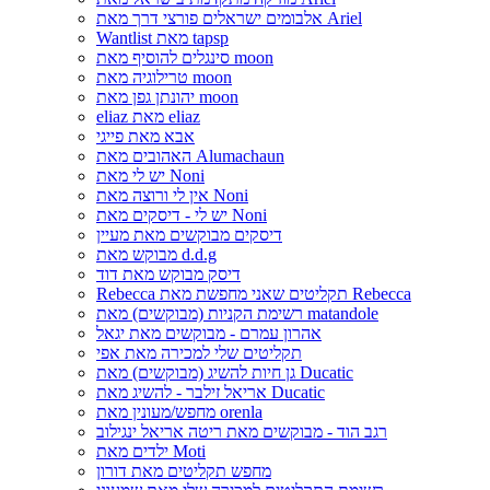
אלבומים ישראלים פורצי דרך מאת Ariel
Wantlist מאת tapsp
סינגלים להוסיף מאת moon
טרילוגיה מאת moon
יהונתן גפן מאת moon
eliaz מאת eliaz
אבא מאת פייגי
האהובים מאת Alumachaun
יש לי מאת Noni
אין לי ורוצה מאת Noni
יש לי - דיסקים מאת Noni
דיסקים מבוקשים מאת מעיין
מבוקש מאת d.d.g
דיסק מבוקש מאת דוד
Rebecca תקליטים שאני מחפשת מאת Rebecca
רשימת הקניות (מבוקשים) מאת matandole
אהרון עמרם - מבוקשים מאת יגאל
תקליטים שלי למכירה מאת אפי
גן חיות להשיג (מבוקשים) מאת Ducatic
אריאל זילבר - להשיג מאת Ducatic
מחפש/מעונין מאת orenla
רגב הוד - מבוקשים מאת ריטה אריאל ינגילוב
ילדים מאת Moti
מחפש תקליטים מאת דורון