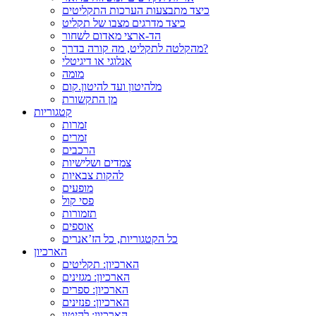
כיצד מתבצעות הערכות התקליטים
כיצד מדרגים מצבו של תקליט
הד-ארצי מאדום לשחור
מהקלטה לתקליט, מה קורה בדרך?
אנלוגי או דיגיטלי
מומה
מלהיטון ועד להיטון.קום
מן התקשורת
קטגוריות
זמרות
זמרים
הרכבים
צמדים ושלישיות
להקות צבאיות
מופעים
פסי קול
תזמורות
אוספים
כל הקטגוריות, כל הז’אנרים
הארכיון
הארכיון: תקליטים
הארכיון: מגזינים
הארכיון: ספרים
הארכיון: פנזינים
הארכיון: להיטון