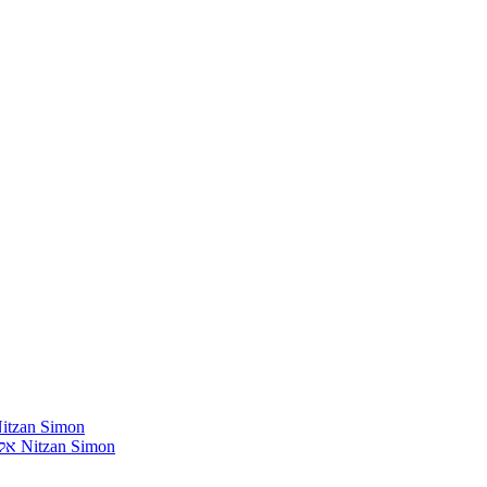
חומרים שהייתי רוצה להשמיע בתוכנית שלי מאת נִיצָן סִימוֹן mon
אלבומים נדירים שאני מחפש פיזית וגם דיגיטלית מאת נִיצָן סִימוֹן Nitzan Simon