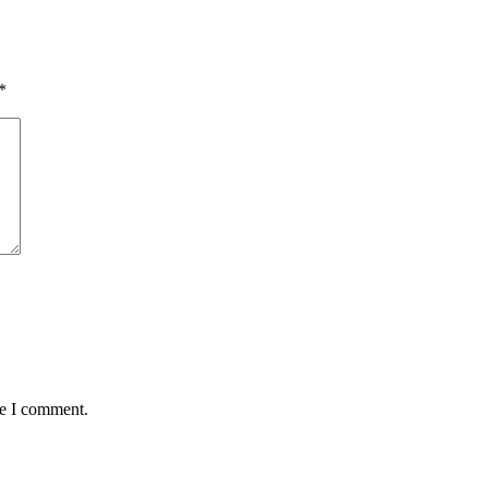
*
me I comment.