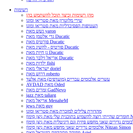
רשימות
מהן רשימות וכיצד תוכל להשתמש בהן
שירי מלוטרון מאת סטריאו ומונו
העטיפות הפסיכדליות מאת סטריאו ומונו
גשש מאת yaron
גדי אלטמן מאת Ducatic
פורטיס מאת Ducatic
פורטיס - להשיג מאת Ducatic
גן חיות מאת Ducatic
אריאל זילבר מאת Ducatic
ילדות מאת fishi
ישראלי מאת doriel
דרוש מאת roberto
עשרים אלבומים עבריים (מועדפים) מאת אלעד
AVDAD מאת Oded
זמרים מאת GadNevo
jazz מאת taliarg
אריאל מאת MenaheM
jews מאת guy
מהדורת צלילים למזכרת מאת סטריאו ומונו
Nitzan Si
אלבומים נדירים שאני מחפש מאת נִיצָן סִימוֹן Nitzan Simon
מוזיקה מתקדמת בישראל מאת Ariel