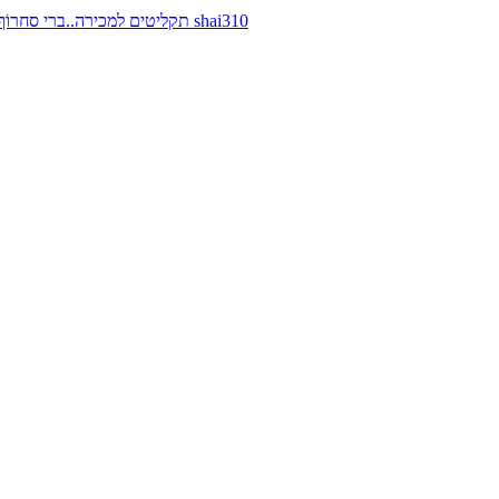
תקליטים למכירה..ברי סחרוֹף, ז׳אן קונפליקט, כרומוזום, מינימל קומפקט, רמי פורטיס מאת shai310