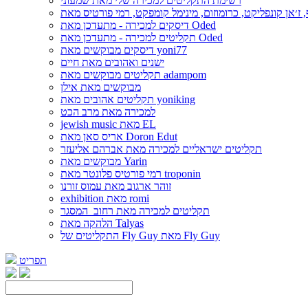
רשימת התקליטים למכירה שלי מאת שמעוני
דיסקים למכירה - מתעדכן מאת Oded
תקליטים למכירה - מתעדכן מאת Oded
דיסקים מבוקשים מאת yoni77
ישנים ואהובים מאת חיים
תקליטים מבוקשים מאת adampom
מבוקשים מאת אילן
תקליטים אהובים מאת yoniking
למכירה מאת מרב הכט
jewish music מאת EL
אריס סאן מאת Doron Edut
תקליטים ישראליים למכירה מאת אברהם אליעזר
מבוקשים מאת Yarin
רמי פורטיס פלונטר מאת troponin
זוהר ארגוב מאת עמוס זורנו
exhibition מאת romi
תקליטים למכירה מאת רחוב_המסגר
הלהקה מאת Talyas
התקליטים של Fly Guy מאת Fly Guy
תפריט