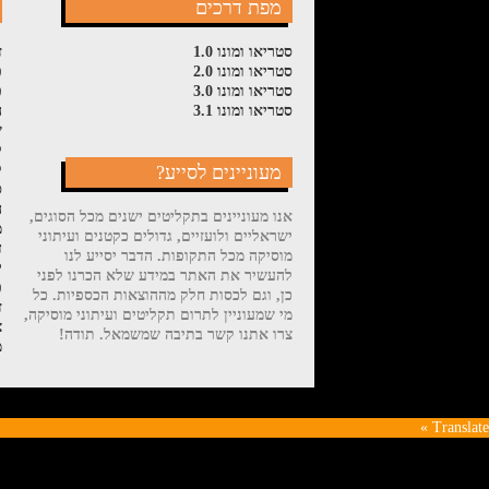
מפת דרכים
סטריאו ומונו 1.0
ז
סטריאו ומונו 2.0
פ
סטריאו ומונו 3.0
פ
סטריאו ומונו 3.1
ה
ש
ל
מעוניינים לסייע?
ק
ס
ה
אנו מעוניינים בתקליטים ישנים מכל הסוגים,
מ
ישראליים ולועזיים, גדולים כקטנים ועיתוני
ד
מוסיקה מכל התקופות. הדבר יסייע לנו
י
להעשיר את האתר במידע שלא הכרנו לפני
פ
כן, וגם לכסות חלק מההוצאות הכספיות. כל
ז
מי שמעוניין לתרום תקליטים ועיתוני מוסיקה,
צ
צרו אתנו קשר בתיבה שמשמאל. תודה!
מ
Translate »