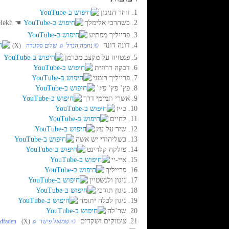
1. זוהר הניגון
2. כשהרבי אלימלך
☚
Rebe Elimelekh
3. פרייליך מפתיע
4. דונה דונה
‏ © נחמה הנדל‏ ♫ שלום סקונדה
(X)
5. פנטזיה על מקצב מכרמן
6. דבקה דרוזית
7. פרייליך רומני
8. פץ’ פץ’ פץ’
9. אשרי תמימי דרך
10. בייז
11. לחיים
12. שיר על עץ
13. כשליהודי יש אשה
14. פולקה קלרינט
15. איי-יי
16. פרייליך
17. ניגון ולנשטיין
18. ניגון תורכי
19. ניגון לכלה יתומה
20. שר’לה
21. צימוקים ושקדים
‏ © שמואל פישר‏ ♫ Abraham Goldfaden
(X)