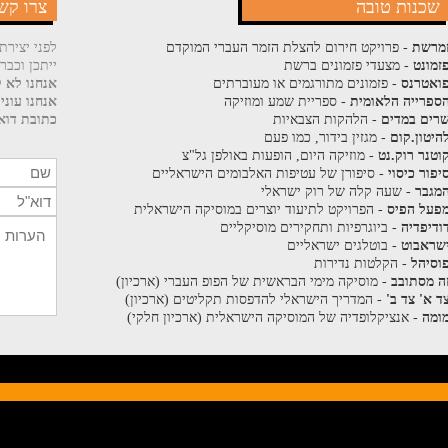
שכנות טובה
צרו קש
מרשת
- פרויקט חירום להצלת הזמר העברי המוקדם
לפני יצירת
זמונט
- מצעדי פזמונים ברשת
ייתכן וכבר
ואטרנס
- פזמונים מתורגמים או מעוברתים
אנחנו לא ק
ספרייה הלאומית
- ספריית שמע ומוזיקה
אנחנו עוני
רים במדים
- הלהקות הצבאיות
כתובת דוא"
היטון.קום
- מגזין בידור, כמו פעם
וטנר רוק.נט
- מוזיקה היום, הופעות באולפן גל"צ
יפור כיסוי
- סיפורן של עטיפות האלבומים הישראליים
מגבר
- שעה קלה של רוק ישראלי
פעל הפיס
- הפרויקט לתיעוד יוצרים במוסיקה הישראלית
ודיפדיה
- ביוגרפיות ותחקירים מוסיקליים
שראבוט
- בוטלגים ישראליים
וסיהל
- הקלטות נדירות
ה מסתובב
- מוסיקה מימי הבראשית של הפופ העברי (ארכיון)
ד א' צד ב'
- המדריך הישראלי להדפסות תקליטים (ארכיון)
ומה
- אנציקלופדיה של המוסיקה הישראלית (ארכיון חלקי)