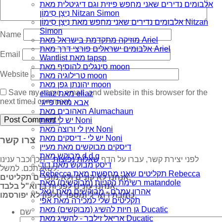
אלבומים נדירים שאני מחפש פיזית וגם דיגיטלית מאת
נִיצָן סִימוֹן Nitzan Simon
אלבומים נדירים שאני מחפש מאת נִיצָן סִימוֹן Nitzan
Simon
Name
מוזיקה מתקדמת בישראל מאת Ariel
אלבומים ישראלים פורצי דרך מאת Ariel
Email
Wantlist מאת tapsp
סינגלים להוסיף מאת moon
Website
טרילוגיה מאת moon
יהונתן גפן מאת moon
Save my name, email, and website in this browser for the
eliaz מאת eliaz
next time I comment.
אבא מאת פייגי
האהובים מאת Alumachaun
יש לי מאת Noni
אין לי ורוצה מאת Noni
יש לי - דיסקים מאת Noni
צרו קשר
דיסקים מבוקשים מאת מעיין
מבוקש מאת d.d.g
לפני יצירת קשר, עברו על הדף
שאלות נפוצות
, ייתכן וכבר ענינו
דיסק מבוקש מאת דוד
לשאלתכם. למשל:
Rebecca תקליטים שאני מחפשת מאת Rebecca
אנחנו לא קונים ולא מוכרים תקליטים,
רשימת הקניות (מבוקשים) מאת matandole
אנחנו עונים לפניות בדוא"ל בלבד,
אהרון עמרם - מבוקשים מאת יגאל
כתובת דוא"ל ומספר טלפון לא יפורסמו.
תקליטים שלי למכירה מאת אפי
גן חיות להשיג (מבוקשים) מאת Ducatic
שם
אריאל זילבר - להשיג מאת Ducatic