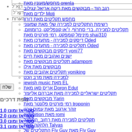
מחפש/מעונין מאת orenla
דוא"ל
רגב הוד - מבוקשים מאת ריטה אריאל ינגילוב
ילדים מאת Moti
הערות
מחפש תקליטים מאת דורון
רשימת התקליטים למכירה שלי מאת שמעוני
תקליטים למכירה..ברי סחרוֹף, ז׳אן קונפליקט, כרומוזום,
מינימל קומפקט, רמי פורטיס מאת shai310
דיסקים למכירה - מתעדכן מאת Oded
תקליטים למכירה - מתעדכן מאת Oded
דיסקים מבוקשים מאת yoni77
ישנים ואהובים מאת חיים
תקליטים מבוקשים מאת adampom
מבוקשים מאת אילן
תקליטים אהובים מאת yoniking
למכירה מאת מרב הכט
jewish music מאת EL
אריס סאן מאת Doron Edut
תקליטים ישראליים למכירה מאת אברהם אליעזר
מבוקשים מאת Yarin
מפת דרכים
רמי פורטיס פלונטר מאת troponin
זוהר ארגוב מאת עמוס זורנו
סטריאו ומונו 1.0
exhibition מאת romi
סטריאו ומונו 2.0
תקליטים למכירה מאת רחוב_המסגר
סטריאו ומונו 3.0
הלהקה מאת Talyas
סטריאו ומונו 3.1
התקליטים של Fly Guy מאת Fly Guy