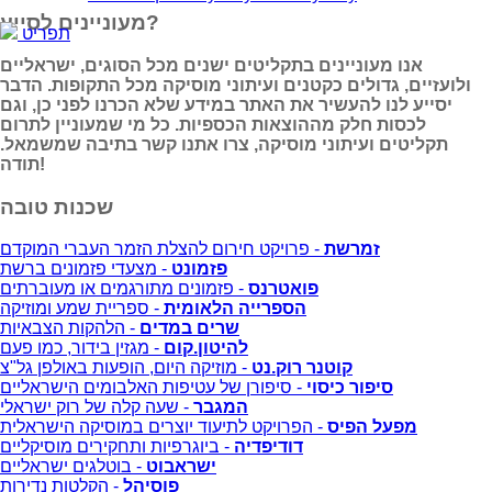
מעוניינים לסייע?
תפריט
אנו מעוניינים בתקליטים ישנים מכל הסוגים, ישראליים
ולועזיים, גדולים כקטנים ועיתוני מוסיקה מכל התקופות. הדבר
יסייע לנו להעשיר את האתר במידע שלא הכרנו לפני כן, וגם
לכסות חלק מההוצאות הכספיות. כל מי שמעוניין לתרום
תקליטים ועיתוני מוסיקה, צרו אתנו קשר בתיבה שמשמאל.
תודה!
שכנות טובה
זמרשת
- פרויקט חירום להצלת הזמר העברי המוקדם
פזמונט
- מצעדי פזמונים ברשת
פואטרנס
- פזמונים מתורגמים או מעוברתים
הספרייה הלאומית
- ספריית שמע ומוזיקה
שרים במדים
- הלהקות הצבאיות
להיטון.קום
- מגזין בידור, כמו פעם
קוטנר רוק.נט
- מוזיקה היום, הופעות באולפן גל"צ
סיפור כיסוי
- סיפורן של עטיפות האלבומים הישראליים
המגבר
- שעה קלה של רוק ישראלי
מפעל הפיס
- הפרויקט לתיעוד יוצרים במוסיקה הישראלית
דודיפדיה
- ביוגרפיות ותחקירים מוסיקליים
ישראבוט
- בוטלגים ישראליים
פוסיהל
- הקלטות נדירות