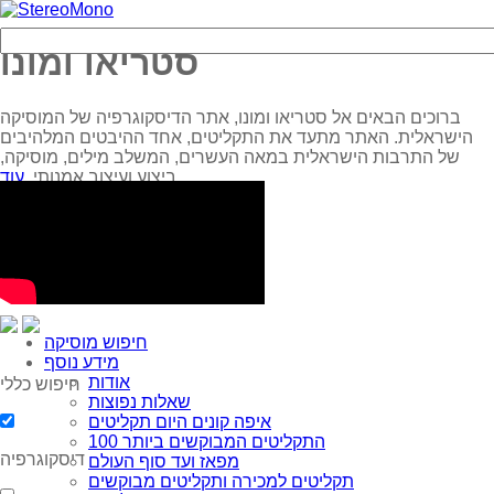
סטריאו ומונו
ברוכים הבאים אל סטריאו ומונו, אתר הדיסקוגרפיה של המוסיקה
הישראלית. האתר מתעד את התקליטים, אחד ההיבטים המלהיבים
של התרבות הישראלית במאה העשרים, המשלב מילים, מוסיקה,
עוד...
ביצוע ועיצוב אמנותי.
חיפוש מוסיקה
מידע נוסף
אודות
חיפוש כללי
שאלות נפוצות
איפה קונים היום תקליטים
100 התקליטים המבוקשים ביותר
דיסקוגרפיה
מפאז ועד סוף העולם
תקליטים למכירה ותקליטים מבוקשים