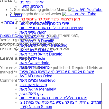
רצועות
הארכיון: פנזינים
הארכיון: להיטון
1. Sei nicht traurig geliebte Mama
2. Immer geht das lebel weiter
רשימות
מהן רשימות וכיצד תוכל להשתמש בהן
פופ
☚ Tags:
☚ קטגוריה:
זמרות
שירי מלוטרון מאת סטריאו ומונו
העטיפות הפסיכדליות מאת סטריאו ומונו
גשש מאת yaron
,
לפני השארת תגובה, עברו על הדף
שאלות נפוצות
גדי אלטמן מאת Ducatic
ייתכן וכבר ענינו לשאלתכם. למשל:
פורטיס מאת Ducatic
אנחנו לא קונים ולא מוכרים תקליטים,
פורטיס - להשיג מאת Ducatic
ולא מתקשרים למספרי טלפון לא מוכרים.
גן חיות מאת Ducatic
אריאל זילבר מאת Ducatic
Leave a Reply
ילדות מאת fishi
ישראלי מאת doriel
דרוש מאת roberto
Your email address will not be published.
Required fields are
עשרים אלבומים עבריים (מועדפים) מאת אלעד
marked
*
AVDAD מאת Oded
Comment
*
זמרים מאת GadNevo
jazz מאת taliarg
אריאל מאת MenaheM
jews מאת guy
מהדורת צלילים למזכרת מאת סטריאו ומונו
חומרים שהייתי רוצה להשמיע בתוכנית שלי מאת נִיצָן
סִימוֹן Nitzan Simon