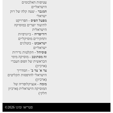
עטיפות האלבומים
הישראליים
המגבר
- שעה קלה של רוק
ישראלי
מפעל הפיס
- הפרויקט
לתיעוד יוצרים במוסיקה
הישראלית
דודיפדיה
- ביוגרפיות
ותחקירים מוסיקליים
ישראבוט
- בוטלגים
ישראליים
פוסיהל
- הקלטות נדירות
זה מסתובב
- מוסיקה מימי
הבראשית של הפופ העברי
(ארכיון)
צד א' צד ב'
- המדריך
הישראלי להדפסות תקליטים
(ארכיון)
מומה
- אנציקלופדיה של
המוסיקה הישראלית (ארכיון
חלקי)
©2026 סטריאו ומונו