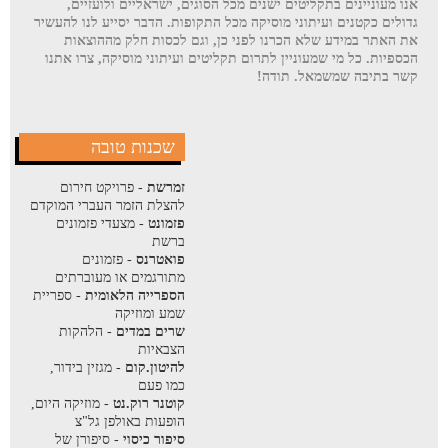
אנו מעוניינים בתקליטים ישנים מכל הסוגים, ישראליים ולועזיים,
גדולים כקטנים ועיתוני מוסיקה מכל התקופות. הדבר יסייע לנו להעשיר
את האתר במידע שלא הכרנו לפני כן, וגם לכסות חלק מההוצאות
הכספיות. כל מי שמעוניין לתרום תקליטים ועיתוני מוסיקה, צרו אתנו
קשר בתיבה שמשמאל. תודה!
שכנות טובה
זמרשת
- פרויקט חירום
להצלת הזמר העברי המוקדם
פזמונט
- מצעדי פזמונים
ברשת
פואטרנס
- פזמונים
מתורגמים או מעוברתים
הספרייה הלאומית
- ספריית
שמע ומוזיקה
שרים במדים
- הלהקות
הצבאיות
להיטון.קום
- מגזין בידור,
כמו פעם
קוטנר רוק.נט
- מוזיקה היום,
הופעות באולפן גל"צ
סיפור כיסוי
- סיפורן של