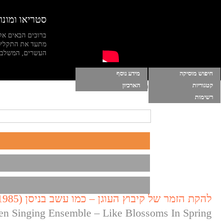
סטריאו ומונו
ברוכים הבאים אל
מתעד את התקליט
העשרים, המשלב מי
חיפוש מוסיקה
מידע נוסף
קטגוריות
הארכיון
הרשימות שלי
|
התחברות
|
הפעל מוסיקה ברקע
רשימות
להקת הזמר של קיבוץ העוגן – כמו עשב בניסן (1985)
n Singing Ensemble – Like Blossoms In Spring