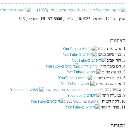
אריך נגן “12, ישראל, 10/1985, הליקון, HL BT 8006, סטריאו,
$15
רצועות
1. איש על הכביש
2. כמו עשב בניסן
3. רוח אביב
4. הם בזמר הזה
‏ © קובי לוריא
5. כתנות פסים
6. בין ערביים שחוזר
7. ארץ שמים ומים
8. סנפיר זהב
‏ © רימונה די־נור‏ ♫ סשה ארגוב‏ ♭ צבי שרף
9. במעלה ההר
10. דקה דומיה
‏ © יהונתן גפן‏ ♫ מתי כספי
11. פרחי תקווה
מקורות