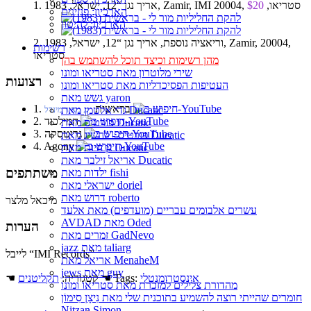
1. אריך נגן “12, ישראל, 1983, Zamir, IMI 20004, סטריאו,
$20
הארכיון: פנזינים
הארכיון: להיטון
2. וריאציה נוספת, אריך נגן “12, ישראל, 1983, Zamir, 20004,
רשימות
סטריאו
מהן רשימות וכיצד תוכל להשתמש בהן
שירי מלוטרון מאת סטריאו ומונו
רצועות
העטיפות הפסיכדליות מאת סטריאו ומונו
גשש מאת yaron
1. בראשית
גדי אלטמן מאת Ducatic
♫ מאיר מינדל
2. המילכוד
פורטיס מאת Ducatic
3. גרוטסקה
פורטיס - להשיג מאת Ducatic
4. Agony
גן חיות מאת Ducatic
אריאל זילבר מאת Ducatic
משתתפים
ילדות מאת fishi
ישראלי מאת doriel
דרוש מאת roberto
מיכאל מלצר
עשרים אלבומים עבריים (מועדפים) מאת אלעד
AVDAD מאת Oded
הערות
זמרים מאת GadNevo
jazz מאת taliarg
לייבל “IMI Records”
אריאל מאת MenaheM
jews מאת guy
אינסטרומנטלי
☚ Tags:
☚ קטגוריה:
תקליטנים
מהדורת צלילים למזכרת מאת סטריאו ומונו
חומרים שהייתי רוצה להשמיע בתוכנית שלי מאת נִיצָן סִימוֹן
Nitzan Simon