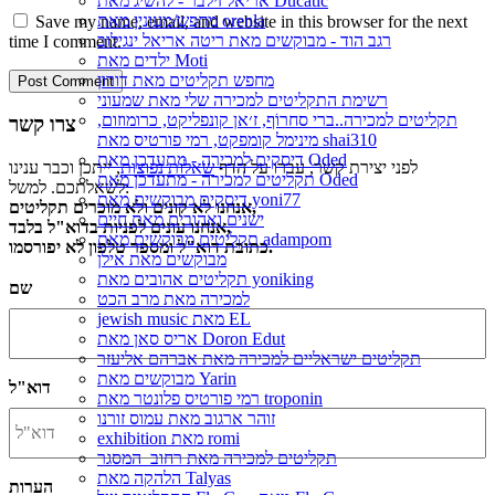
אריאל זילבר - להשיג מאת Ducatic
מחפש/מעונין מאת orenla
Save my name, email, and website in this browser for the next
רגב הוד - מבוקשים מאת ריטה אריאל ינגילוב
time I comment.
ילדים מאת Moti
מחפש תקליטים מאת דורון
רשימת התקליטים למכירה שלי מאת שמעוני
תקליטים למכירה..ברי סחרוֹף, ז׳אן קונפליקט, כרומוזום,
צרו קשר
מינימל קומפקט, רמי פורטיס מאת shai310
דיסקים למכירה - מתעדכן מאת Oded
לפני יצירת קשר, עברו על הדף
שאלות נפוצות
, ייתכן וכבר ענינו
תקליטים למכירה - מתעדכן מאת Oded
לשאלתכם. למשל:
דיסקים מבוקשים מאת yoni77
אנחנו לא קונים ולא מוכרים תקליטים,
ישנים ואהובים מאת חיים
אנחנו עונים לפניות בדוא"ל בלבד,
תקליטים מבוקשים מאת adampom
כתובת דוא"ל ומספר טלפון לא יפורסמו.
מבוקשים מאת אילן
תקליטים אהובים מאת yoniking
שם
למכירה מאת מרב הכט
jewish music מאת EL
אריס סאן מאת Doron Edut
תקליטים ישראליים למכירה מאת אברהם אליעזר
מבוקשים מאת Yarin
דוא"ל
רמי פורטיס פלונטר מאת troponin
זוהר ארגוב מאת עמוס זורנו
exhibition מאת romi
תקליטים למכירה מאת רחוב_המסגר
הלהקה מאת Talyas
הערות