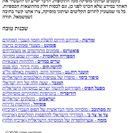
כקטנים ועיתוני מוסיקה מכל התקופות. הדבר יסייע לנו להעשיר את
האתר במידע שלא הכרנו לפני כן, וגם לכסות חלק מההוצאות הכספיות.
כל מי שמעוניין לתרום תקליטים ועיתוני מוסיקה, צרו אתנו קשר בתיבה
שמשמאל. תודה!
שכנות טובה
זמרשת
- פרויקט חירום להצלת הזמר העברי המוקדם
פזמונט
- מצעדי פזמונים ברשת
פואטרנס
- פזמונים מתורגמים או מעוברתים
הספרייה הלאומית
- ספריית שמע ומוזיקה
שרים במדים
- הלהקות הצבאיות
להיטון.קום
- מגזין בידור, כמו פעם
קוטנר רוק.נט
- מוזיקה היום, הופעות באולפן גל"צ
סיפור כיסוי
- סיפורן של עטיפות האלבומים הישראליים
המגבר
- שעה קלה של רוק ישראלי
מפעל הפיס
- הפרויקט לתיעוד יוצרים במוסיקה הישראלית
דודיפדיה
- ביוגרפיות ותחקירים מוסיקליים
ישראבוט
- בוטלגים ישראליים
פוסיהל
- הקלטות נדירות
זה מסתובב
- מוסיקה מימי הבראשית של הפופ העברי (ארכיון)
צד א' צד ב'
- המדריך הישראלי להדפסות תקליטים (ארכיון)
מומה
- אנציקלופדיה של המוסיקה הישראלית (ארכיון חלקי)
©2026 סטריאו ומונו