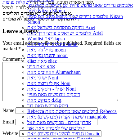
,
לפני השארת תגובה, עברו על הדף
שאלות נפוצות
אלבומים נדירים שאני מחפש פיזית וגם דיגיטלית מאת נִיצָן
ייתכן וכבר ענינו לשאלתכם. למשל:
סִימוֹן Nitzan Simon
אנחנו לא קונים ולא מוכרים תקליטים,
אלבומים נדירים שאני מחפש מאת נִיצָן סִימוֹן Nitzan
ולא מתקשרים למספרי טלפון לא מוכרים.
Simon
מוזיקה מתקדמת בישראל מאת Ariel
Leave a Reply
אלבומים ישראלים פורצי דרך מאת Ariel
Wantlist מאת tapsp
Your email address will not be published.
Required fields are
סינגלים להוסיף מאת moon
marked
*
טרילוגיה מאת moon
יהונתן גפן מאת moon
Comment
*
eliaz מאת eliaz
אבא מאת פייגי
האהובים מאת Alumachaun
יש לי מאת Noni
אין לי ורוצה מאת Noni
יש לי - דיסקים מאת Noni
דיסקים מבוקשים מאת מעיין
מבוקש מאת d.d.g
דיסק מבוקש מאת דוד
Name
Rebecca תקליטים שאני מחפשת מאת Rebecca
רשימת הקניות (מבוקשים) מאת matandole
Email
אהרון עמרם - מבוקשים מאת יגאל
תקליטים שלי למכירה מאת אפי
Website
גן חיות להשיג (מבוקשים) מאת Ducatic