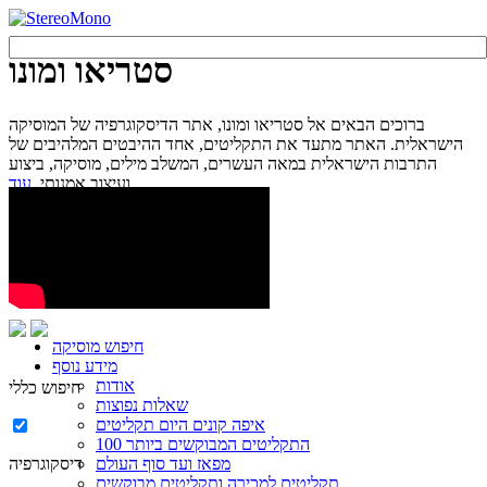
סטריאו ומונו
ברוכים הבאים אל סטריאו ומונו, אתר הדיסקוגרפיה של המוסיקה
הישראלית. האתר מתעד את התקליטים, אחד ההיבטים המלהיבים של
התרבות הישראלית במאה העשרים, המשלב מילים, מוסיקה, ביצוע
עוד...
ועיצוב אמנותי.
חיפוש מוסיקה
מידע נוסף
אודות
חיפוש כללי
שאלות נפוצות
איפה קונים היום תקליטים
100 התקליטים המבוקשים ביותר
מפאז ועד סוף העולם
דיסקוגרפיה
תקליטים למכירה ותקליטים מבוקשים