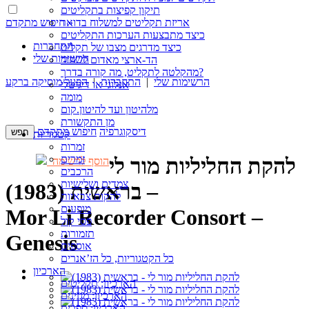
תיקון קפיצות בתקליטים
חיפוש מתקדם »
אריזת תקליטים למשלוח בדואר
כיצד מתבצעות הערכות התקליטים
התחברות
כיצד מדרגים מצבו של תקליט
הרשימות שלי
הד-ארצי מאדום לשחור
מהקלטה לתקליט, מה קורה בדרך?
הרשימות שלי
|
התחברות
|
הפעל מוסיקה ברקע
אנלוגי או דיגיטלי
מומה
מלהיטון ועד להיטון.קום
מן התקשורת
דיסקוגרפיה
חיפוש מתקדם
קטגוריות
זמרות
זמרים
להקת החליליות מור לי
הוסף לרשימה
הרכבים
צמדים ושלישיות
– בראשית (1983)
להקות צבאיות
מופעים
Mor Li Recorder Consort –
פסי קול
תזמורות
Genesis
אוספים
כל הקטגוריות, כל הז’אנרים
הארכיון
הארכיון: תקליטים
הארכיון: מגזינים
הארכיון: ספרים