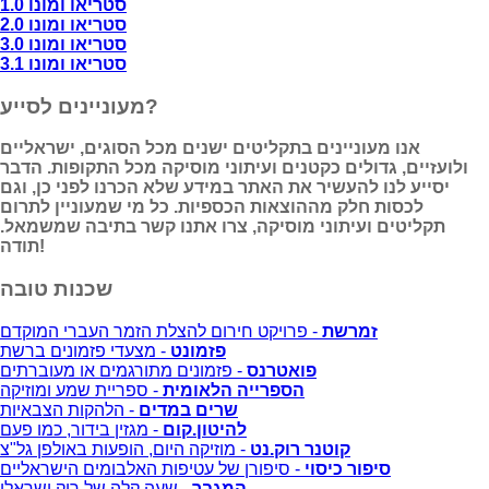
סטריאו ומונו 1.0
סטריאו ומונו 2.0
סטריאו ומונו 3.0
סטריאו ומונו 3.1
מעוניינים לסייע?
אנו מעוניינים בתקליטים ישנים מכל הסוגים, ישראליים
ולועזיים, גדולים כקטנים ועיתוני מוסיקה מכל התקופות. הדבר
יסייע לנו להעשיר את האתר במידע שלא הכרנו לפני כן, וגם
לכסות חלק מההוצאות הכספיות. כל מי שמעוניין לתרום
תקליטים ועיתוני מוסיקה, צרו אתנו קשר בתיבה שמשמאל.
תודה!
שכנות טובה
זמרשת
- פרויקט חירום להצלת הזמר העברי המוקדם
פזמונט
- מצעדי פזמונים ברשת
פואטרנס
- פזמונים מתורגמים או מעוברתים
הספרייה הלאומית
- ספריית שמע ומוזיקה
שרים במדים
- הלהקות הצבאיות
להיטון.קום
- מגזין בידור, כמו פעם
קוטנר רוק.נט
- מוזיקה היום, הופעות באולפן גל"צ
סיפור כיסוי
- סיפורן של עטיפות האלבומים הישראליים
המגבר
- שעה קלה של רוק ישראלי