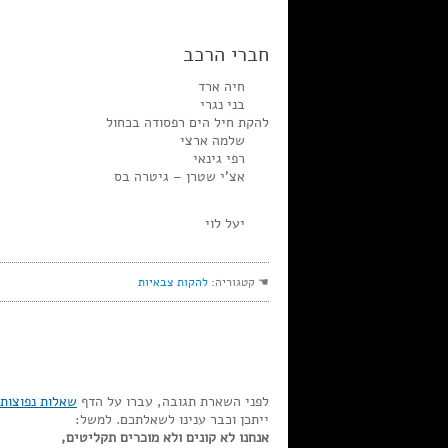
חברי הרכב
חיה ארד
בני נגרי
להקת חיל הים רפסודה בכחול
שלמה ארצי
רפי גינאי
אצ’י שטרן – גיטרה בס
יעל לוי
☚ קטגוריה:
להקות צבאיות
לפני השארת תגובה, עברו על הדף
שאלות נפוצות
ייתכן וכבר ענינו לשאלתכם. למשל:
אנחנו לא קונים ולא מוכרים תקליטים,