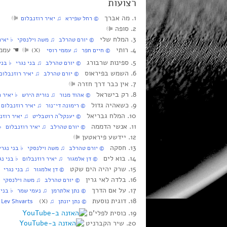
רצועות
1. מה אברך
‏ © רחל שפירא‏ ♫ יאיר רוזנבלום
2. סופה
3. המלח שלי
‏ © יורם טהרלב‏ ♫ משה וילנסקי‏ ♭ יאיר
4. רותי
☚
עממי ר
‏ © חיים חפר‏ ♫ עממי רוסי
(X)
5. ספינות שרבורג
‏ © יורם טהרלב‏ ♫ בני נגרי‏ ♭ בני 
6. השמש בפיראוס
‏ © יורם טהרלב‏ ♫ יאיר רוזנבלום
7. אין כבר דרך חזרה
8. רק בישראל
‏ © אהוד מנור‏ ♫ נורית הירש‏ ♭ יאיר ר
9. כשאהיה גדול
‏ © רימונה די־נור‏ ♫ יאיר רוזנבלום‏ 
10. המלח גבריאל
‏ © יענקל’ה רוטבליט‏ ♫ יאיר רוזנב
11. אנשי הדממה
‏ © יורם טהרלב‏ ♫ יאיר רוזנבלום‏ ♭ 
12. יידשע פיראטען
13. חסקה
‏ © יורם טהרלב‏ ♫ משה וילנסקי‏ ♭ בני נגרי
14. בוא לים
‏ © דן אלמגור‏ ♫ יאיר רוזנבלום‏ ♭ בני נג
15. שרק יהיה הים שקט
‏ © דן אלמגור‏ ♫ בני נגרי‏ ♭
16. בלדה לאי גרין
‏ © יורם טהרלב‏ ♫ משה וילנסקי‏ ♭
17. על אם הדרך
‏ © נתן אלתרמן‏ ♫ נעמי שמר‏ ♭ בני 
18. דוגית נוסעת
‏ © נתן יונתן‏ ♫ Lev Shvarts
(X)
19. כוסית לפלי’ם
20. שיר הקברניט