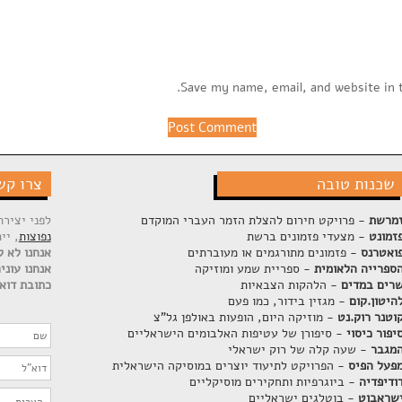
Save my name, email, and website in 
שכנות טובה
צרו קש
מרשת
- פרויקט חירום להצלת הזמר העברי המוקדם
לפני יציר
זמונט
- מצעדי פזמונים ברשת
נפוצות
, יי
ואטרנס
- פזמונים מתורגמים או מעוברתים
אנחנו לא ק
ספרייה הלאומית
- ספריית שמע ומוזיקה
אנחנו עוני
רים במדים
- הלהקות הצבאיות
כתובת דוא"
היטון.קום
- מגזין בידור, כמו פעם
וטנר רוק.נט
- מוזיקה היום, הופעות באולפן גל"צ
יפור כיסוי
- סיפורן של עטיפות האלבומים הישראליים
מגבר
- שעה קלה של רוק ישראלי
פעל הפיס
- הפרויקט לתיעוד יוצרים במוסיקה הישראלית
ודיפדיה
- ביוגרפיות ותחקירים מוסיקליים
שראבוט
- בוטלגים ישראליים