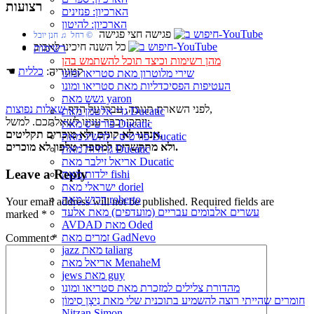
רצועות
הארכיון: פנזינים
הארכיון: להיטון
פגישה חצי פגישה
© רחל ♫ חנן יובל
כל השנה חיכינו לאביב
רשימות
מהן רשימות וכיצד תוכל להשתמש בהן
☚ קטגוריה:
כללית
שירי מלוטרון מאת סטריאו ומונו
העטיפות הפסיכדליות מאת סטריאו ומונו
גשש מאת yaron
,
לפני השארת תגובה, עברו על הדף
שאלות נפוצות
גדי אלטמן מאת Ducatic
ייתכן וכבר ענינו לשאלתכם. למשל:
פורטיס מאת Ducatic
אנחנו לא קונים ולא מוכרים תקליטים,
פורטיס - להשיג מאת Ducatic
ולא מתקשרים למספרי טלפון לא מוכרים.
גן חיות מאת Ducatic
אריאל זילבר מאת Ducatic
Leave a Reply
ילדות מאת fishi
ישראלי מאת doriel
דרוש מאת roberto
Your email address will not be published.
Required fields are
עשרים אלבומים עבריים (מועדפים) מאת אלעד
marked
*
AVDAD מאת Oded
זמרים מאת GadNevo
Comment
*
jazz מאת taliarg
אריאל מאת MenaheM
jews מאת guy
מהדורת צלילים למזכרת מאת סטריאו ומונו
חומרים שהייתי רוצה להשמיע בתוכנית שלי מאת נִיצָן סִימוֹן
Nitzan Simon