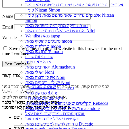
אלבומים נדירים שאני מחפש פיזית וגם דיגיטלית מאת נִיצָן
סִימוֹן Nitzan Simon
אלבומים נדירים שאני מחפש מאת נִיצָן סִימוֹן Nitzan
Name
Simon
מוזיקה מתקדמת בישראל מאת Ariel
Email
אלבומים ישראלים פורצי דרך מאת Ariel
Wantlist מאת tapsp
Website
סינגלים להוסיף מאת moon
טרילוגיה מאת moon
Save my name, email, and website in this browser for the next
יהונתן גפן מאת moon
time I comment.
eliaz מאת eliaz
אבא מאת פייגי
האהובים מאת Alumachaun
יש לי מאת Noni
צרו קשר
אין לי ורוצה מאת Noni
יש לי - דיסקים מאת Noni
לפני יצירת קשר, עברו על הדף
שאלות נפוצות
, ייתכן וכבר ענינו
דיסקים מבוקשים מאת מעיין
לשאלתכם. למשל:
מבוקש מאת d.d.g
אנחנו לא קונים ולא מוכרים תקליטים,
דיסק מבוקש מאת דוד
אנחנו עונים לפניות בדוא"ל בלבד,
Rebecca תקליטים שאני מחפשת מאת Rebecca
כתובת דוא"ל ומספר טלפון לא יפורסמו.
רשימת הקניות (מבוקשים) מאת matandole
אהרון עמרם - מבוקשים מאת יגאל
שם
תקליטים שלי למכירה מאת אפי
גן חיות להשיג (מבוקשים) מאת Ducatic
דוא"ל