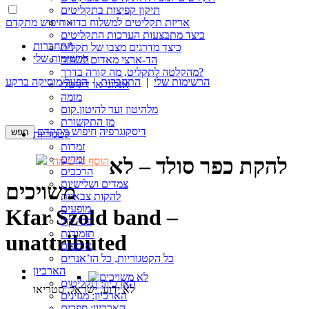
תיקון קפיצות בתקליטים
חיפוש מתקדם »
אריזת תקליטים למשלוח בדואר
כיצד מתבצעות הערכות התקליטים
התחברות
כיצד מדרגים מצבו של תקליט
הרשימות שלי
הד-ארצי מאדום לשחור
מהקלטה לתקליט, מה קורה בדרך?
הרשימות שלי
|
התחברות
|
הפעל מוסיקה ברקע
אנלוגי או דיגיטלי
מומה
מלהיטון ועד להיטון.קום
מן התקשורת
דיסקוגרפיה
חיפוש מתקדם
קטגוריות
זמרות
זמרים
להקת כפר סולד – לא
הוסף לרשימה
הרכבים
צמדים ושלישיות
משויכים
להקות צבאיות
מופעים
Kfar Szold band –
פסי קול
תזמורות
unattributed
אוספים
כל הקטגוריות, כל הז’אנרים
הארכיון
הארכיון: תקליטים
לא ידוע, ישראל, סטריאו
הארכיון: מגזינים
הארכיון: ספרים