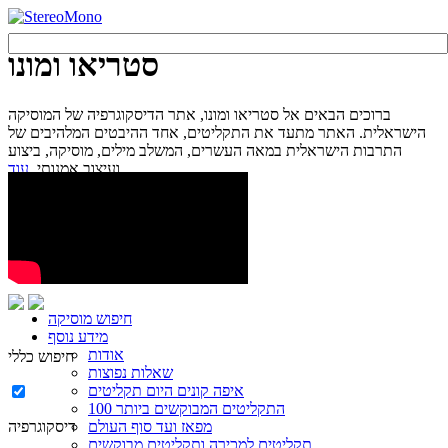
סטריאו ומונו
ברוכים הבאים אל סטריאו ומונו, אתר הדיסקוגרפיה של המוסיקה
הישראלית. האתר מתעד את התקליטים, אחד ההיבטים המלהיבים של
התרבות הישראלית במאה העשרים, המשלב מילים, מוסיקה, ביצוע
עוד...
ועיצוב אמנותי.
חיפוש מוסיקה
מידע נוסף
אודות
חיפוש כללי
שאלות נפוצות
איפה קונים היום תקליטים
100 התקליטים המבוקשים ביותר
מפאז ועד סוף העולם
דיסקוגרפיה
תקליטים למכירה ותקליטים מבוקשים