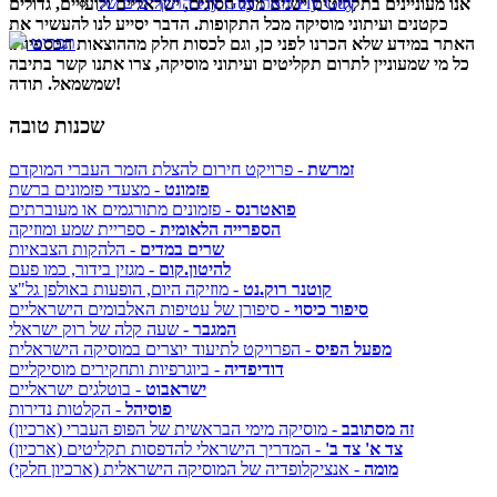
התקליטים של Fly Guy מאת Fly Guy
אנו מעוניינים בתקליטים ישנים מכל הסוגים, ישראליים ולועזיים, גדולים
כקטנים ועיתוני מוסיקה מכל התקופות. הדבר יסייע לנו להעשיר את
תפריט
האתר במידע שלא הכרנו לפני כן, וגם לכסות חלק מההוצאות הכספיות.
כל מי שמעוניין לתרום תקליטים ועיתוני מוסיקה, צרו אתנו קשר בתיבה
שמשמאל. תודה!
שכנות טובה
זמרשת
- פרויקט חירום להצלת הזמר העברי המוקדם
פזמונט
- מצעדי פזמונים ברשת
פואטרנס
- פזמונים מתורגמים או מעוברתים
הספרייה הלאומית
- ספריית שמע ומוזיקה
שרים במדים
- הלהקות הצבאיות
להיטון.קום
- מגזין בידור, כמו פעם
קוטנר רוק.נט
- מוזיקה היום, הופעות באולפן גל"צ
סיפור כיסוי
- סיפורן של עטיפות האלבומים הישראליים
המגבר
- שעה קלה של רוק ישראלי
מפעל הפיס
- הפרויקט לתיעוד יוצרים במוסיקה הישראלית
דודיפדיה
- ביוגרפיות ותחקירים מוסיקליים
ישראבוט
- בוטלגים ישראליים
פוסיהל
- הקלטות נדירות
זה מסתובב
- מוסיקה מימי הבראשית של הפופ העברי (ארכיון)
צד א' צד ב'
- המדריך הישראלי להדפסות תקליטים (ארכיון)
מומה
- אנציקלופדיה של המוסיקה הישראלית (ארכיון חלקי)