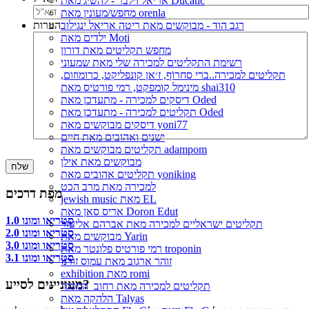
אריאל זילבר - להשיג מאת Ducatic
מחפש/מעונין מאת orenla
רגב הוד - מבוקשים מאת ריטה אריאל ינגילוב
הערות
ילדים מאת Moti
מחפש תקליטים מאת דורון
רשימת התקליטים למכירה שלי מאת שמעוני
תקליטים למכירה..ברי סחרוֹף, ז׳אן קונפליקט, כרומוזום,
מינימל קומפקט, רמי פורטיס מאת shai310
דיסקים למכירה - מתעדכן מאת Oded
תקליטים למכירה - מתעדכן מאת Oded
דיסקים מבוקשים מאת yoni77
ישנים ואהובים מאת חיים
תקליטים מבוקשים מאת adampom
מבוקשים מאת אילן
תקליטים אהובים מאת yoniking
למכירה מאת מרב הכט
מפת דרכים
jewish music מאת EL
אריס סאן מאת Doron Edut
סטריאו ומונו 1.0
תקליטים ישראליים למכירה מאת אברהם אליעזר
סטריאו ומונו 2.0
מבוקשים מאת Yarin
סטריאו ומונו 3.0
רמי פורטיס פלונטר מאת troponin
סטריאו ומונו 3.1
זוהר ארגוב מאת עמוס זורנו
exhibition מאת romi
מעוניינים לסייע?
תקליטים למכירה מאת רחוב_המסגר
הלהקה מאת Talyas