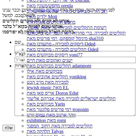
אריאל זילבר - להשיג מאת Ducatic
מחפש/מעונין מאת orenla
לפני יצירת קשר, עברו על הדף
שאלות נפוצות
, ייתכן וכבר ענינו
רגב הוד - מבוקשים מאת ריטה אריאל ינגילוב
לשאלתכם. למשל:
ילדים מאת Moti
אנחנו לא קונים ולא מוכרים תקליטים,
מחפש תקליטים מאת דורון
אנחנו עונים לפניות בדוא"ל בלבד,
רשימת התקליטים למכירה שלי מאת שמעוני
כתובת דוא"ל ומספר טלפון לא יפורסמו.
תקליטים למכירה..ברי סחרוֹף, ז׳אן קונפליקט, כרומוזום,
מינימל קומפקט, רמי פורטיס מאת shai310
שם
דיסקים למכירה - מתעדכן מאת Oded
תקליטים למכירה - מתעדכן מאת Oded
דוא"ל
דיסקים מבוקשים מאת yoni77
ישנים ואהובים מאת חיים
תקליטים מבוקשים מאת adampom
הערות
מבוקשים מאת אילן
תקליטים אהובים מאת yoniking
למכירה מאת מרב הכט
jewish music מאת EL
אריס סאן מאת Doron Edut
תקליטים ישראליים למכירה מאת אברהם אליעזר
מבוקשים מאת Yarin
רמי פורטיס פלונטר מאת troponin
זוהר ארגוב מאת עמוס זורנו
exhibition מאת romi
תקליטים למכירה מאת רחוב_המסגר
שלח
הלהקה מאת Talyas