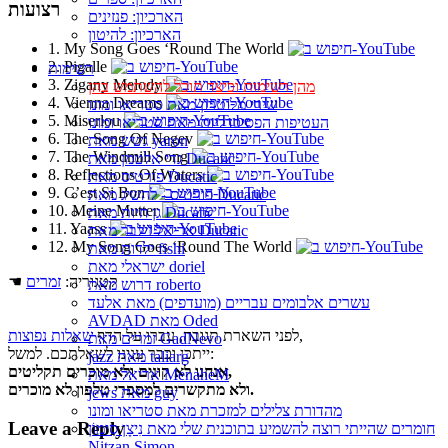
רצועות
הארכיון: פנזינים
הארכיון: להיטון
1. My Song Goes ‘Round The World
2. Pigalle
רשימות
3. Zigany Melody
מהן רשימות וכיצד תוכל להשתמש בהן
4. Vienna Dreams
שירי מלוטרון מאת סטריאו ומונו
5. Miserlou
העטיפות הפסיכדליות מאת סטריאו ומונו
6. The Song Of Negev
גשש מאת yaron
7. The Windmill Song
גדי אלטמן מאת Ducatic
8. Reflections Of Waters
פורטיס מאת Ducatic
9. C’est Si Bon
פורטיס - להשיג מאת Ducatic
10. Meine Mutter
גן חיות מאת Ducatic
11. Yaass
אריאל זילבר מאת Ducatic
12. My Song Goes ‘Round The World
ילדות מאת fishi
ישראלי מאת doriel
☚ קטגוריה:
זמרים
דרוש מאת roberto
עשרים אלבומים עבריים (מועדפים) מאת אלעד
AVDAD מאת Oded
,
לפני השארת תגובה, עברו על הדף
שאלות נפוצות
זמרים מאת GadNevo
ייתכן וכבר ענינו לשאלתכם. למשל:
jazz מאת taliarg
אנחנו לא קונים ולא מוכרים תקליטים,
אריאל מאת MenaheM
ולא מתקשרים למספרי טלפון לא מוכרים.
jews מאת guy
מהדורת צלילים למזכרת מאת סטריאו ומונו
Leave a Reply
חומרים שהייתי רוצה להשמיע בתוכנית שלי מאת נִיצָן סִימוֹן
Nitzan Simon