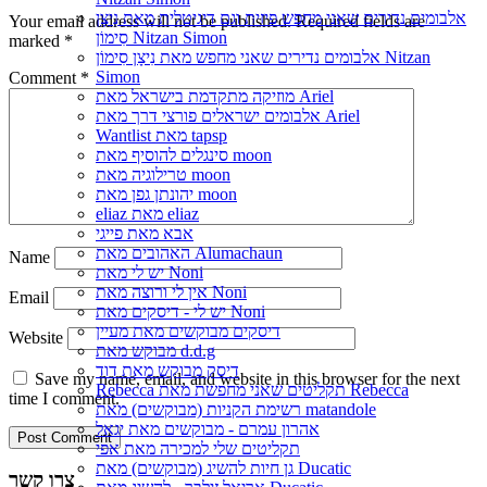
אלבומים נדירים שאני מחפש פיזית וגם דיגיטלית מאת נִיצָן
Your email address will not be published.
Required fields are
סִימוֹן Nitzan Simon
marked
*
אלבומים נדירים שאני מחפש מאת נִיצָן סִימוֹן Nitzan
Simon
Comment
*
מוזיקה מתקדמת בישראל מאת Ariel
אלבומים ישראלים פורצי דרך מאת Ariel
Wantlist מאת tapsp
סינגלים להוסיף מאת moon
טרילוגיה מאת moon
יהונתן גפן מאת moon
eliaz מאת eliaz
אבא מאת פייגי
האהובים מאת Alumachaun
Name
יש לי מאת Noni
אין לי ורוצה מאת Noni
Email
יש לי - דיסקים מאת Noni
דיסקים מבוקשים מאת מעיין
Website
מבוקש מאת d.d.g
דיסק מבוקש מאת דוד
Save my name, email, and website in this browser for the next
Rebecca תקליטים שאני מחפשת מאת Rebecca
time I comment.
רשימת הקניות (מבוקשים) מאת matandole
אהרון עמרם - מבוקשים מאת יגאל
תקליטים שלי למכירה מאת אפי
גן חיות להשיג (מבוקשים) מאת Ducatic
צרו קשר