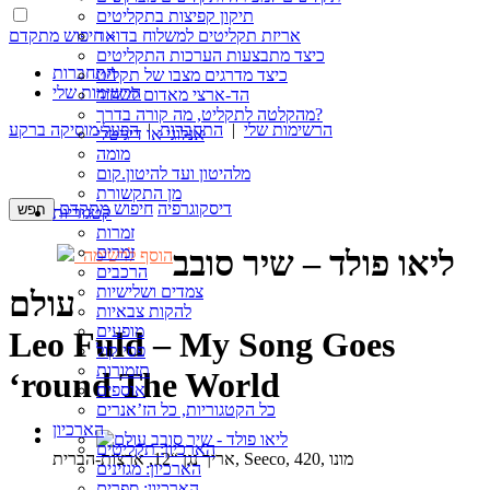
תיקון קפיצות בתקליטים
חיפוש מתקדם »
אריזת תקליטים למשלוח בדואר
כיצד מתבצעות הערכות התקליטים
התחברות
כיצד מדרגים מצבו של תקליט
הרשימות שלי
הד-ארצי מאדום לשחור
מהקלטה לתקליט, מה קורה בדרך?
הרשימות שלי
|
התחברות
|
הפעל מוסיקה ברקע
אנלוגי או דיגיטלי
מומה
מלהיטון ועד להיטון.קום
מן התקשורת
דיסקוגרפיה
חיפוש מתקדם
קטגוריות
זמרות
זמרים
ליאו פולד – שיר סובב
הוסף לרשימה
הרכבים
צמדים ושלישיות
עולם
להקות צבאיות
מופעים
Leo Fuld – My Song Goes
פסי קול
תזמורות
‘round The World
אוספים
כל הקטגוריות, כל הז’אנרים
הארכיון
הארכיון: תקליטים
אריך נגן “12, ארצות-הברית, Seeco, 420, מונו
הארכיון: מגזינים
הארכיון: ספרים