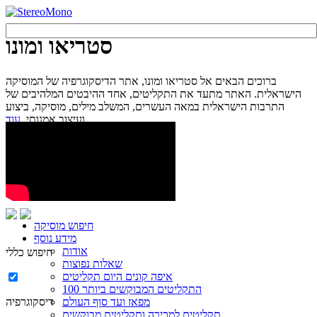
סטריאו ומונו
ברוכים הבאים אל סטריאו ומונו, אתר הדיסקוגרפיה של המוסיקה
הישראלית. האתר מתעד את התקליטים, אחד ההיבטים המלהיבים של
התרבות הישראלית במאה העשרים, המשלב מילים, מוסיקה, ביצוע
עוד...
ועיצוב אמנותי.
חיפוש מוסיקה
מידע נוסף
אודות
חיפוש כללי
שאלות נפוצות
איפה קונים היום תקליטים
100 התקליטים המבוקשים ביותר
מפאז ועד סוף העולם
דיסקוגרפיה
תקליטים למכירה ותקליטים מבוקשים