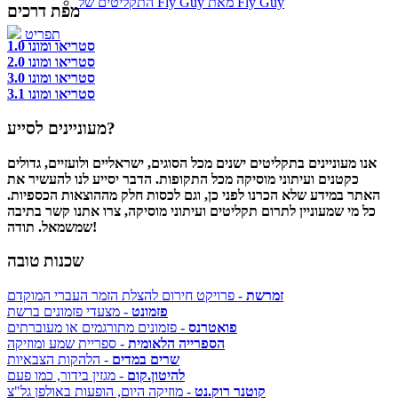
התקליטים של Fly Guy מאת Fly Guy
מפת דרכים
תפריט
סטריאו ומונו 1.0
סטריאו ומונו 2.0
סטריאו ומונו 3.0
סטריאו ומונו 3.1
מעוניינים לסייע?
אנו מעוניינים בתקליטים ישנים מכל הסוגים, ישראליים ולועזיים, גדולים
כקטנים ועיתוני מוסיקה מכל התקופות. הדבר יסייע לנו להעשיר את
האתר במידע שלא הכרנו לפני כן, וגם לכסות חלק מההוצאות הכספיות.
כל מי שמעוניין לתרום תקליטים ועיתוני מוסיקה, צרו אתנו קשר בתיבה
שמשמאל. תודה!
שכנות טובה
זמרשת
- פרויקט חירום להצלת הזמר העברי המוקדם
פזמונט
- מצעדי פזמונים ברשת
פואטרנס
- פזמונים מתורגמים או מעוברתים
הספרייה הלאומית
- ספריית שמע ומוזיקה
שרים במדים
- הלהקות הצבאיות
להיטון.קום
- מגזין בידור, כמו פעם
קוטנר רוק.נט
- מוזיקה היום, הופעות באולפן גל"צ