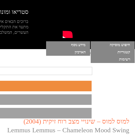
סטריאו ומונו
ברוכים הבאים אל
מתעד את התקליט
העשרים, המשלב מי
חיפוש מוסיקה
מידע נוסף
קטגוריות
הארכיון
הרשימות שלי
|
התחברות
|
הפעל מוסיקה ברקע
רשימות
למוס למוס – שינויי מצב רוח זיקית (2004)
Lemmus Lemmus – Chameleon Mood Swing