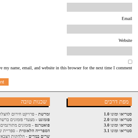
Email
Website
e my name, email, and website in this browser for the next time I comment.
מפת דרכים
שכנות טובה
סטריאו ומונו 1.0
זמרשת
- פרויקט חירום להצלת
סטריאו ומונו 2.0
פזמונט
- מצעדי פזמונים ברשת
סטריאו ומונו 3.0
פואטרנס
- פזמונים מתורגמים 
סטריאו ומונו 3.1
הספרייה הלאומית
- ספריית ש
שרים במדים
- הלהקות הצבאי