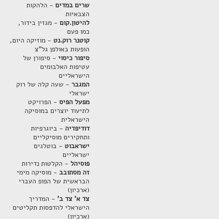
שרים במדים
- הלהקות
הצבאיות
להיטון.קום
- מגזין בידור,
כמו פעם
קוטנר רוק.נט
- מוזיקה היום,
הופעות באולפן גל"צ
סיפור כיסוי
- סיפורן של
עטיפות האלבומים
הישראליים
המגבר
- שעה קלה של רוק
ישראלי
מפעל הפיס
- הפרויקט
לתיעוד יוצרים במוסיקה
הישראלית
דודיפדיה
- ביוגרפיות
ותחקירים מוסיקליים
ישראבוט
- בוטלגים
ישראליים
פוסיהל
- הקלטות נדירות
זה מסתובב
- מוסיקה מימי
הבראשית של הפופ העברי
(ארכיון)
צד א' צד ב'
- המדריך
הישראלי להדפסות תקליטים
(ארכיון)