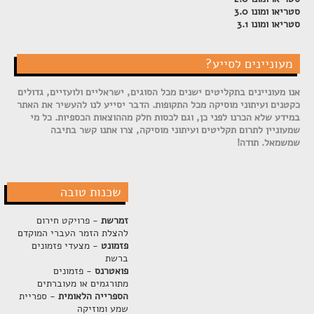
סטריאו ומונו 3.0
סטריאו ומונו 3.1
מעוניינים לסייע?
אנו מעוניינים בתקליטים ישנים מכל הסוגים, ישראליים ולועזיים, גדולים
כקטנים ועיתוני מוסיקה מכל התקופות. הדבר יסייע לנו להעשיר את האתר
במידע שלא הכרנו לפני כן, וגם לכסות חלק מההוצאות הכספיות. כל מי
שמעוניין לתרום תקליטים ועיתוני מוסיקה, צרו אתנו קשר בתיבה
שמשמאל. תודה!
שכנות טובה
זמרשת
- פרויקט חירום
להצלת הזמר העברי המוקדם
פזמונט
- מצעדי פזמונים
ברשת
פואטרנס
- פזמונים
מתורגמים או מעוברתים
הספרייה הלאומית
- ספריית
שמע ומוזיקה