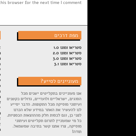
this browser for the next time I comment.
מפת דרכים
סטריאו ומונו 1.0
ז
סטריאו ומונו 2.0
פ
סטריאו ומונו 3.0
פ
סטריאו ומונו 3.1
ה
ש
ל
מעוניינים לסייע?
ק
ס
ה
אנו מעוניינים בתקליטים ישנים מכל
מ
הסוגים, ישראליים ולועזיים, גדולים כקטנים
ד
ועיתוני מוסיקה מכל התקופות. הדבר יסייע
י
לנו להעשיר את האתר במידע שלא הכרנו
פ
לפני כן, וגם לכסות חלק מההוצאות הכספיות.
ז
כל מי שמעוניין לתרום תקליטים ועיתוני
צ
מוסיקה, צרו אתנו קשר בתיבה שמשמאל.
מ
תודה!