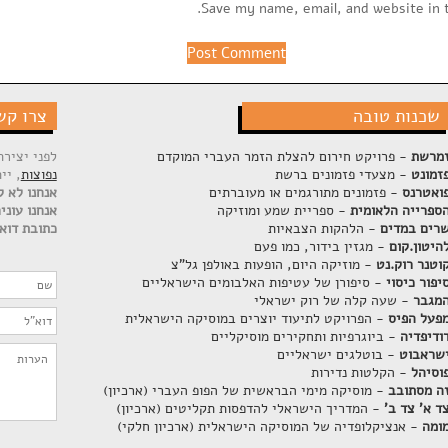
Save my name, email, and website in 
שכנות טובה
צרו קש
מרשת
- פרויקט חירום להצלת הזמר העברי המוקדם
לפני יציר
זמונט
- מצעדי פזמונים ברשת
נפוצות
, יי
ואטרנס
- פזמונים מתורגמים או מעוברתים
אנחנו לא ק
ספרייה הלאומית
- ספריית שמע ומוזיקה
אנחנו עוני
רים במדים
- הלהקות הצבאיות
כתובת דוא"
היטון.קום
- מגזין בידור, כמו פעם
וטנר רוק.נט
- מוזיקה היום, הופעות באולפן גל"צ
יפור כיסוי
- סיפורן של עטיפות האלבומים הישראליים
מגבר
- שעה קלה של רוק ישראלי
פעל הפיס
- הפרויקט לתיעוד יוצרים במוסיקה הישראלית
ודיפדיה
- ביוגרפיות ותחקירים מוסיקליים
שראבוט
- בוטלגים ישראליים
וסיהל
- הקלטות נדירות
ה מסתובב
- מוסיקה מימי הבראשית של הפופ העברי (ארכיון)
ד א' צד ב'
- המדריך הישראלי להדפסות תקליטים (ארכיון)
ומה
- אנציקלופדיה של המוסיקה הישראלית (ארכיון חלקי)