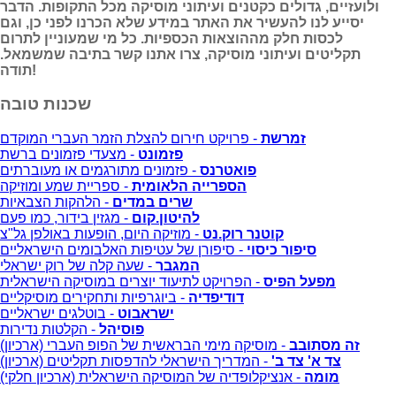
ולועזיים, גדולים כקטנים ועיתוני מוסיקה מכל התקופות. הדבר
יסייע לנו להעשיר את האתר במידע שלא הכרנו לפני כן, וגם
לכסות חלק מההוצאות הכספיות. כל מי שמעוניין לתרום
תקליטים ועיתוני מוסיקה, צרו אתנו קשר בתיבה שמשמאל.
תודה!
שכנות טובה
זמרשת
- פרויקט חירום להצלת הזמר העברי המוקדם
פזמונט
- מצעדי פזמונים ברשת
פואטרנס
- פזמונים מתורגמים או מעוברתים
הספרייה הלאומית
- ספריית שמע ומוזיקה
שרים במדים
- הלהקות הצבאיות
להיטון.קום
- מגזין בידור, כמו פעם
קוטנר רוק.נט
- מוזיקה היום, הופעות באולפן גל"צ
סיפור כיסוי
- סיפורן של עטיפות האלבומים הישראליים
המגבר
- שעה קלה של רוק ישראלי
מפעל הפיס
- הפרויקט לתיעוד יוצרים במוסיקה הישראלית
דודיפדיה
- ביוגרפיות ותחקירים מוסיקליים
ישראבוט
- בוטלגים ישראליים
פוסיהל
- הקלטות נדירות
זה מסתובב
- מוסיקה מימי הבראשית של הפופ העברי (ארכיון)
צד א' צד ב'
- המדריך הישראלי להדפסות תקליטים (ארכיון)
מומה
- אנציקלופדיה של המוסיקה הישראלית (ארכיון חלקי)