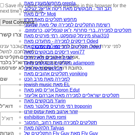
מחפש/מעונין מאת orenla
Save my name, email, and website in this browser for the
רגב הוד - מבוקשים מאת ריטה אריאל ינגילוב
next time I comment.
ילדים מאת Moti
מחפש תקליטים מאת דורון
רשימת התקליטים למכירה שלי מאת שמעוני
תקליטים למכירה..ברי סחרוֹף, ז׳אן קונפליקט, כרומוזום,
צרו קשר
מינימל קומפקט, רמי פורטיס מאת shai310
דיסקים למכירה - מתעדכן מאת Oded
לפני יצירת קשר, עברו על הדף
שאלות נפוצות
, ייתכן וכבר ענינו
תקליטים למכירה - מתעדכן מאת Oded
לשאלתכם. למשל:
דיסקים מבוקשים מאת yoni77
אנחנו לא קונים ולא מוכרים תקליטים,
ישנים ואהובים מאת חיים
אנחנו עונים לפניות בדוא"ל בלבד,
תקליטים מבוקשים מאת adampom
כתובת דוא"ל ומספר טלפון לא יפורסמו.
מבוקשים מאת אילן
תקליטים אהובים מאת yoniking
למכירה מאת מרב הכט
שם
jewish music מאת EL
אריס סאן מאת Doron Edut
תקליטים ישראליים למכירה מאת אברהם אליעזר
מבוקשים מאת Yarin
רמי פורטיס פלונטר מאת troponin
דוא"ל
זוהר ארגוב מאת עמוס זורנו
exhibition מאת romi
תקליטים למכירה מאת רחוב_המסגר
הלהקה מאת Talyas
התקליטים של Fly Guy מאת Fly Guy
הערות