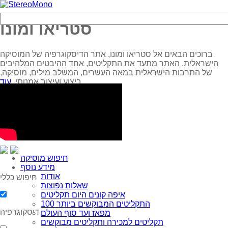
סטריאו ומונו
ברוכים הבאים אל סטריאו ומונו, אתר הדיסקוגרפיה של המוסיקה
הישראלית. האתר מתעד את התקליטים, אחד ההיבטים המלהיבים
של התרבות הישראלית במאה העשרים, המשלב מילים, מוסיקה,
עוד...
ביצוע ועיצוב אמנותי.
חיפוש מוסיקה
מידע נוסף
אודות
חיפוש כללי
שאלות נפוצות
איפה קונים היום תקליטים
100 התקליטים המבוקשים ביותר
דיסקוגרפיה
מפאז ועד סוף העולם
תקליטים למכירה ותקליטים מבוקשים