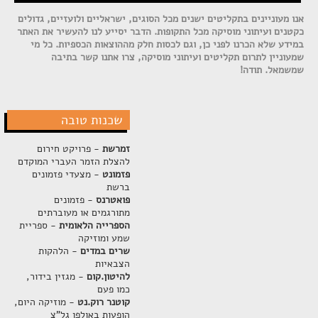
אנו מעוניינים בתקליטים ישנים מכל הסוגים, ישראליים ולועזיים, גדולים
כקטנים ועיתוני מוסיקה מכל התקופות. הדבר יסייע לנו להעשיר את האתר
במידע שלא הכרנו לפני כן, וגם לכסות חלק מההוצאות הכספיות. כל מי
שמעוניין לתרום תקליטים ועיתוני מוסיקה, צרו אתנו קשר בתיבה
שמשמאל. תודה!
שכנות טובה
זמרשת
- פרויקט חירום
להצלת הזמר העברי המוקדם
פזמונט
- מצעדי פזמונים
ברשת
פואטרנס
- פזמונים
מתורגמים או מעוברתים
הספרייה הלאומית
- ספריית
שמע ומוזיקה
שרים במדים
- הלהקות
הצבאיות
להיטון.קום
- מגזין בידור,
כמו פעם
קוטנר רוק.נט
- מוזיקה היום,
הופעות באולפן גל"צ