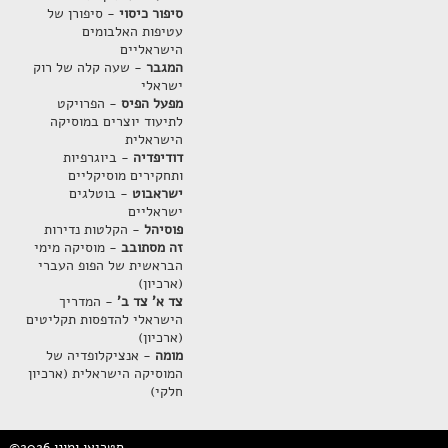
סיפור כיסוי
- סיפורן של
עטיפות האלבומים
הישראליים
המגבר
- שעה קלה של רוק
ישראלי
מפעל הפיס
- הפרויקט
לתיעוד יוצרים במוסיקה
הישראלית
דודיפדיה
- ביוגרפיות
ותחקירים מוסיקליים
ישראבוט
- בוטלגים
ישראליים
פוסיהל
- הקלטות נדירות
זה מסתובב
- מוסיקה מימי
הבראשית של הפופ העברי
(ארכיון)
צד א' צד ב'
- המדריך
הישראלי להדפסות תקליטים
(ארכיון)
מומה
- אנציקלופדיה של
המוסיקה הישראלית (ארכיון
חלקי)
©2026 סטריאו ומונו