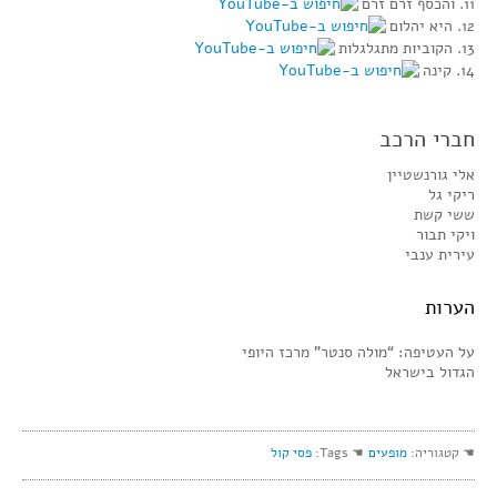
11. והכסף זרם זרם
12. היא יהלום
13. הקוביות מתגלגלות
14. קינה
חברי הרכב
אלי גורנשטיין
ריקי גל
ששי קשת
ויקי תבור
עירית ענבי
הערות
על העטיפה: “מולה סנטר” מרכז היופי
הגדול בישראל
☚ קטגוריה:
מופעים
☚ Tags:
פסי קול