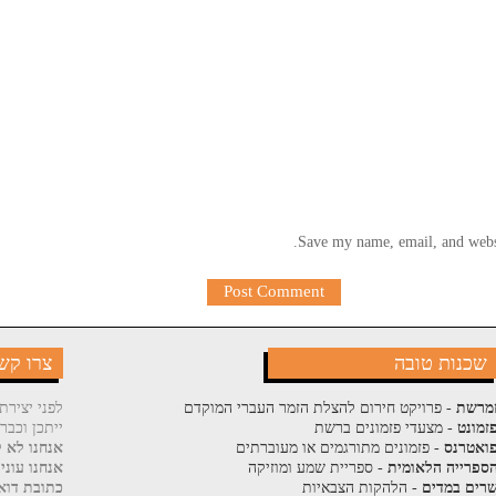
Save my name, email, and websi
שכנות טובה
צרו קש
מרשת
- פרויקט חירום להצלת הזמר העברי המוקדם
לפני יצירת
זמונט
- מצעדי פזמונים ברשת
ייתכן וכבר
ואטרנס
- פזמונים מתורגמים או מעוברתים
אנחנו לא ק
ספרייה הלאומית
- ספריית שמע ומוזיקה
אנחנו עוני
רים במדים
- הלהקות הצבאיות
כתובת דוא"