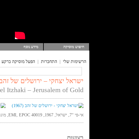
חיפוש מוסיקה
מידע נוסף
הרשימות שלי
|
התחברות
|
הפעל מוסיקה ברקע
ישראל יצחקי – ירושלים של זהב (1967
ael Itzhaki – Jerusalem of Gold
אי-פי “7, ישראל, 1967, EMI, EPOC 40019, מונו,
רצועות