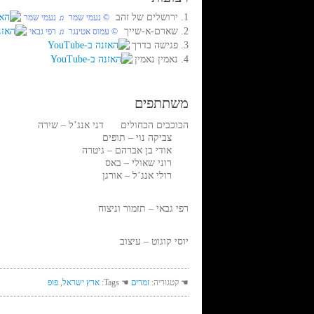
1. ירושלים של זהב
© נעמי שמר ♫ נעמי שמר
2. שארם-א-שייך
© עמוס אטינגר ♫ רפי גבאי
3. פגישה בדרך
4. נאמין נאמין
משתתפים
הכוכבים הכחולים דני אנג’ל – שירה
צביקה נוי – תופים
אודי בן אברהם – גיטרה
רוני שאולי – באס
רולי אנג’ל – אורגן
רפי גבאי – תזמור וניצוח
יוסי קוגוט – עיצוב
☚ קטגוריה:
זמרים
☚ Tags:
ארץ ישראל
,
פופ