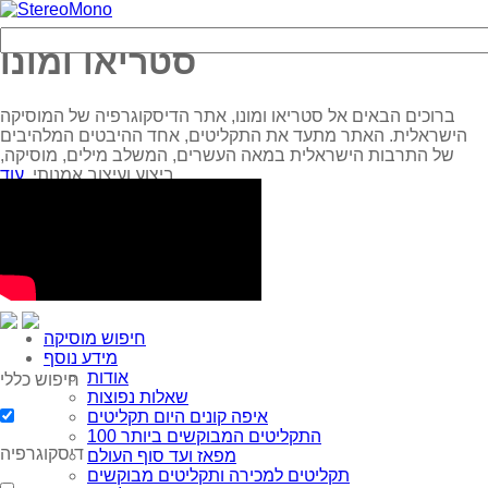
סטריאו ומונו
ברוכים הבאים אל סטריאו ומונו, אתר הדיסקוגרפיה של המוסיקה
הישראלית. האתר מתעד את התקליטים, אחד ההיבטים המלהיבים
של התרבות הישראלית במאה העשרים, המשלב מילים, מוסיקה,
עוד...
ביצוע ועיצוב אמנותי.
חיפוש מוסיקה
מידע נוסף
אודות
חיפוש כללי
שאלות נפוצות
איפה קונים היום תקליטים
100 התקליטים המבוקשים ביותר
דיסקוגרפיה
מפאז ועד סוף העולם
תקליטים למכירה ותקליטים מבוקשים