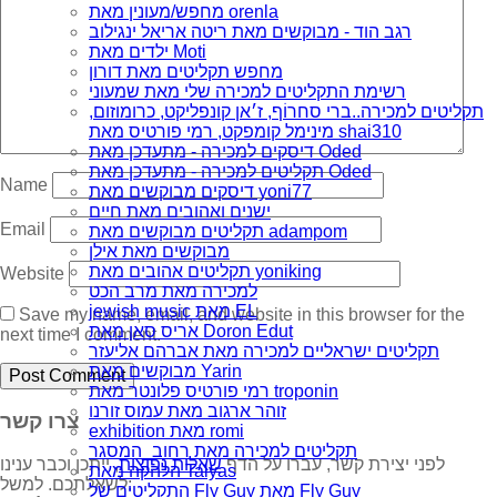
מחפש/מעונין מאת orenla
רגב הוד - מבוקשים מאת ריטה אריאל ינגילוב
ילדים מאת Moti
מחפש תקליטים מאת דורון
רשימת התקליטים למכירה שלי מאת שמעוני
תקליטים למכירה..ברי סחרוֹף, ז׳אן קונפליקט, כרומוזום,
מינימל קומפקט, רמי פורטיס מאת shai310
דיסקים למכירה - מתעדכן מאת Oded
תקליטים למכירה - מתעדכן מאת Oded
Name
דיסקים מבוקשים מאת yoni77
ישנים ואהובים מאת חיים
Email
תקליטים מבוקשים מאת adampom
מבוקשים מאת אילן
תקליטים אהובים מאת yoniking
Website
למכירה מאת מרב הכט
jewish music מאת EL
Save my name, email, and website in this browser for the
אריס סאן מאת Doron Edut
next time I comment.
תקליטים ישראליים למכירה מאת אברהם אליעזר
מבוקשים מאת Yarin
רמי פורטיס פלונטר מאת troponin
זוהר ארגוב מאת עמוס זורנו
צרו קשר
exhibition מאת romi
תקליטים למכירה מאת רחוב_המסגר
לפני יצירת קשר, עברו על הדף
שאלות נפוצות
, ייתכן וכבר ענינו
הלהקה מאת Talyas
לשאלתכם. למשל:
התקליטים של Fly Guy מאת Fly Guy