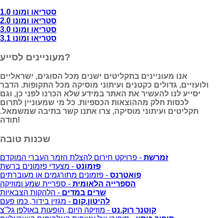
סטריאו ומונו 1.0
סטריאו ומונו 2.0
סטריאו ומונו 3.0
סטריאו ומונו 3.1
מעוניינים לסייע?
אנו מעוניינים בתקליטים ישנים מכל הסוגים, ישראליים
ולועזיים, גדולים כקטנים ועיתוני מוסיקה מכל התקופות. הדבר
יסייע לנו להעשיר את האתר במידע שלא הכרנו לפני כן, וגם
לכסות חלק מההוצאות הכספיות. כל מי שמעוניין לתרום
תקליטים ועיתוני מוסיקה, צרו אתנו קשר בתיבה שמשמאל.
תודה!
שכנות טובה
זמרשת
- פרויקט חירום להצלת הזמר העברי המוקדם
פזמונט
- מצעדי פזמונים ברשת
פואטרנס
- פזמונים מתורגמים או מעוברתים
הספרייה הלאומית
- ספריית שמע ומוזיקה
שרים במדים
- הלהקות הצבאיות
להיטון.קום
- מגזין בידור, כמו פעם
קוטנר רוק.נט
- מוזיקה היום, הופעות באולפן גל"צ