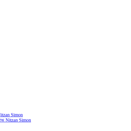
חומרים שהייתי רוצה להשמיע בתוכנית שלי מאת נִיצָן סִימוֹן mon
אלבומים נדירים שאני מחפש פיזית וגם דיגיטלית מאת נִיצָן סִימוֹן Nitzan Simon