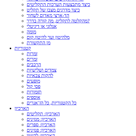
כיצד מתבצעות הערכות התקליטים
כיצד מדרגים מצבו של תקליט
הד-ארצי מאדום לשחור
מהקלטה לתקליט, מה קורה בדרך?
אנלוגי או דיגיטלי
מומה
מלהיטון ועד להיטון.קום
מן התקשורת
קטגוריות
זמרות
זמרים
הרכבים
צמדים ושלישיות
להקות צבאיות
מופעים
פסי קול
תזמורות
אוספים
כל הקטגוריות, כל הז’אנרים
הארכיון
הארכיון: תקליטים
הארכיון: מגזינים
הארכיון: ספרים
הארכיון: פנזינים
הארכיון: להיטון