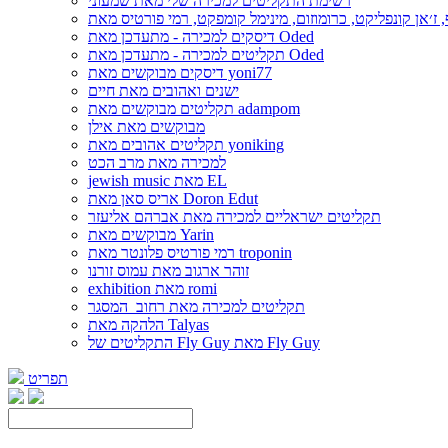
רשימת התקליטים למכירה שלי מאת שמעוני
דיסקים למכירה - מתעדכן מאת Oded
תקליטים למכירה - מתעדכן מאת Oded
דיסקים מבוקשים מאת yoni77
ישנים ואהובים מאת חיים
תקליטים מבוקשים מאת adampom
מבוקשים מאת אילן
תקליטים אהובים מאת yoniking
למכירה מאת מרב הכט
jewish music מאת EL
אריס סאן מאת Doron Edut
תקליטים ישראליים למכירה מאת אברהם אליעזר
מבוקשים מאת Yarin
רמי פורטיס פלונטר מאת troponin
זוהר ארגוב מאת עמוס זורנו
exhibition מאת romi
תקליטים למכירה מאת רחוב_המסגר
הלהקה מאת Talyas
התקליטים של Fly Guy מאת Fly Guy
תפריט