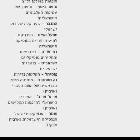
הופעות באולפן גל"צ
סיפור כיסוי
- סיפורן של
עטיפות האלבומים
הישראליים
המגבר
- שעה קלה של רוק
ישראלי
מפעל הפיס
- הפרויקט
לתיעוד יוצרים במוסיקה
הישראלית
דודיפדיה
- ביוגרפיות
ותחקירים מוסיקליים
ישראבוט
- בוטלגים
ישראליים
פוסיהל
- הקלטות נדירות
זה מסתובב
- מוסיקה מימי
הבראשית של הפופ העברי
(ארכיון)
צד א' צד ב'
- המדריך
הישראלי להדפסות תקליטים
(ארכיון)
מומה
- אנציקלופדיה של
המוסיקה הישראלית (ארכיון
חלקי)