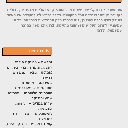
אנו מעוניינים בתקליטים ישנים מכל הסוגים, ישראליים ולועזיים, גדולים
כקטנים ועיתוני מוסיקה מכל התקופות. הדבר יסייע לנו להעשיר את האתר
במידע שלא הכרנו לפני כן, וגם לכסות חלק מההוצאות הכספיות. כל מי
שמעוניין לתרום תקליטים ועיתוני מוסיקה, צרו אתנו קשר בתיבה
שמשמאל. תודה!
שכנות טובה
זמרשת
- פרויקט חירום
להצלת הזמר העברי המוקדם
פזמונט
- מצעדי פזמונים
ברשת
פואטרנס
- פזמונים
מתורגמים או מעוברתים
הספרייה הלאומית
- ספריית
שמע ומוזיקה
שרים במדים
- הלהקות
הצבאיות
להיטון.קום
- מגזין בידור,
כמו פעם
קוטנר רוק.נט
- מוזיקה היום,