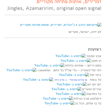
זמרירים, אותות פתיחה מקוריים
Jingles, Azamaririm, original open signal
לא ידוע, ישראל, סטריאו
רצועות
צבע טמבור
דן חסכן
נחום היימן‏ – אותיות גדולות
רמי קליינשטיין‏ – גלי צה”ל כל הזמן
(cassette)
בימי חול
על בטוח
© שלום שמואלי ♫ מרק וולך
יום יום יום
שירים ושערים
כל החדשות
דיפלומט סכין הגילוח
כל בו שלום, הכל בו