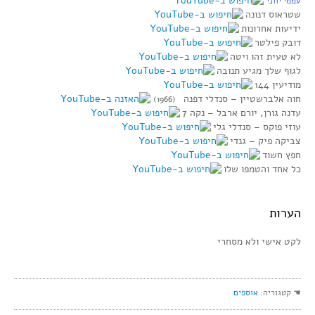
עממי יווני
שטראוס דנונה
ידיעות אחרונות
דובק פילטר
לא טעית זהו ויטה
לגוף שלך מגיע תנובה
מודיעין 144
חוה אלברשטיין‏ – סנדלי דפנה
(1966)
עדנה גורן, יורם ארבל‏ – נקה 7
עוזי פוקס‏ – סנדלי גלי
צביקה פיק‏ – גנדי
חפץ חשוד
כל אחד והטמפו שלו
הערות
לקט אישי ולא מסחרי
☚ קטגוריה:
אוספים