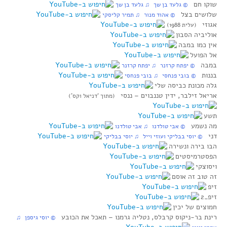
שוקו חם
© גלעד בן שך ♫ גלעד בן שך
שלושים בצל
© אהוד מנור ♫ תמיר קליסקי
אגוזי
(עלית 1988)
אוליביה הסבון
אין כמו במבה
אל הפועל
במבה
© יפתח קרזנר ♫ יפתח קרזנר
בננות
© בובי פנחסי ♫ בובי פנחסי
גלה מכונת כביסה שלי
אריאל זילבר, ידין טננבוים‏ – ננסי
(מתוך ‘דניאל וקס’)
תשע
מה נשמע
© אבי טולדנו ♫ אבי טולדנו
דני
© יוסי בבליקי ועוזי וייל ♫ יוסי בבליקי
הבו בירה ונשירה
הפסטרמיסטים
ויסוצקי
זה טוב זה אוסם
זיפ
זיפ_2
חמוצים של יכין
רינת בר-ניקוס קרבלס, נטליה גרמנו‏ – תאכל את הכובע
© יוסי גיספן ♫