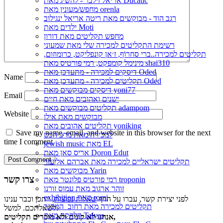
אריאל זילבר - להשיג מאת Ducatic
מחפש/מעונין מאת orenla
רגב הוד - מבוקשים מאת ריטה אריאל ינגילוב
ילדים מאת Moti
מחפש תקליטים מאת דורון
רשימת התקליטים למכירה שלי מאת שמעוני
תקליטים למכירה..ברי סחרוֹף, ז׳אן קונפליקט, כרומוזום,
מינימל קומפקט, רמי פורטיס מאת shai310
דיסקים למכירה - מתעדכן מאת Oded
Name
תקליטים למכירה - מתעדכן מאת Oded
דיסקים מבוקשים מאת yoni77
Email
ישנים ואהובים מאת חיים
תקליטים מבוקשים מאת adampom
Website
מבוקשים מאת אילן
תקליטים אהובים מאת yoniking
Save my name, email, and website in this browser for the next
למכירה מאת מרב הכט
time I comment.
jewish music מאת EL
אריס סאן מאת Doron Edut
תקליטים ישראליים למכירה מאת אברהם אליעזר
מבוקשים מאת Yarin
צרו קשר
רמי פורטיס פלונטר מאת troponin
זוהר ארגוב מאת עמוס זורנו
exhibition מאת romi
לפני יצירת קשר, עברו על הדף
שאלות נפוצות
, ייתכן וכבר ענינו
תקליטים למכירה מאת רחוב_המסגר
לשאלתכם. למשל:
הלהקה מאת Talyas
אנחנו לא קונים ולא מוכרים תקליטים,