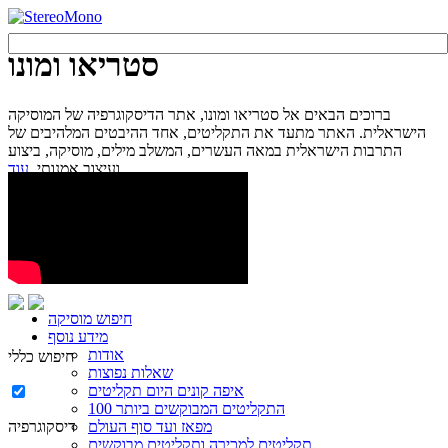
סטריאו ומונו
ברוכים הבאים אל סטריאו ומונו, אתר הדיסקוגרפיה של המוסיקה
הישראלית. האתר מתעד את התקליטים, אחד ההיבטים המלהיבים של
התרבות הישראלית במאה העשרים, המשלב מילים, מוסיקה, ביצוע
עוד...
ועיצוב אמנותי.
חיפוש מוסיקה
מידע נוסף
אודות
חיפוש כללי
שאלות נפוצות
איפה קונים היום תקליטים
100 התקליטים המבוקשים ביותר
מפאז ועד סוף העולם
דיסקוגרפיה
תקליטים למכירה ותקליטים מבוקשים