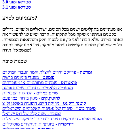
סטריאו ומונו 3.0
סטריאו ומונו 3.1
מעוניינים לסייע?
אנו מעוניינים בתקליטים ישנים מכל הסוגים, ישראליים ולועזיים, גדולים
כקטנים ועיתוני מוסיקה מכל התקופות. הדבר יסייע לנו להעשיר את
האתר במידע שלא הכרנו לפני כן, וגם לכסות חלק מההוצאות הכספיות.
כל מי שמעוניין לתרום תקליטים ועיתוני מוסיקה, צרו אתנו קשר בתיבה
שמשמאל. תודה!
שכנות טובה
זמרשת
- פרויקט חירום להצלת הזמר העברי המוקדם
פזמונט
- מצעדי פזמונים ברשת
פואטרנס
- פזמונים מתורגמים או מעוברתים
הספרייה הלאומית
- ספריית שמע ומוזיקה
שרים במדים
- הלהקות הצבאיות
להיטון.קום
- מגזין בידור, כמו פעם
קוטנר רוק.נט
- מוזיקה היום, הופעות באולפן גל"צ
סיפור כיסוי
- סיפורן של עטיפות האלבומים הישראליים
המגבר
- שעה קלה של רוק ישראלי
מפעל הפיס
- הפרויקט לתיעוד יוצרים במוסיקה הישראלית
דודיפדיה
- ביוגרפיות ותחקירים מוסיקליים