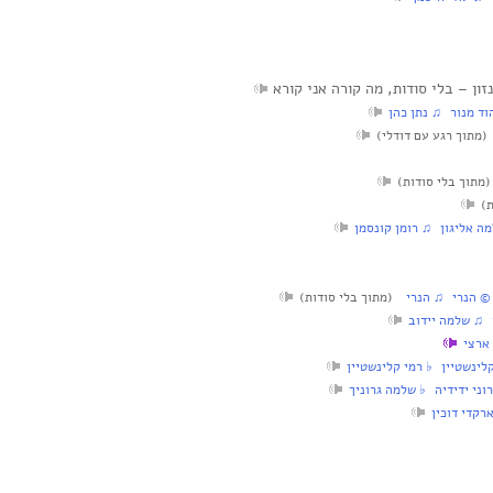
ד מנור‏ ♫ נתן כהן
מתוך רגע עם דודלי)
תוך בלי סודות)
)
ה אליגון‏ ♫ רומן קונסמן
© הנרי‏ ♫ הנרי
(מתוך בלי סודות)
 ♫ שלמה יידוב
ארצי
לינשטיין‏ ♭ רמי קלינשטיין
וני ידידיה‏ ♭ שלמה גרוניך
רקדי דוכין