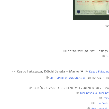
טר
Kazuo Fukazawa, Kōichi Sakata – Marko
☚
‏ © אילנה לופט‏ ♫ שלמה יידוב
ה גרוס‏ ♫ ברברה גרוס
ילת
נפתלי וגנר
 ♫ עוזי חיטמן