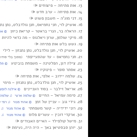
13. אות פתיחה‏ – פיצוחים
14. אות פתיחה‏ – ערב חדש
15. דני מוג’ה‏ – חשבון פשוט
16. אושיק לוי, חני נחמיאס, חנן גולדבלט, נתן נתנזון‏ – בלי סודות, מה קורה אני קורא
17. הראלה בר, הנרי בראטר‏ – קריאת כיוון
‏ © אהו
18. מיקי שולמן, שרון ויאלגוס‏ – מה כדאי להיות
(
19. גשש בלש אות פתיחה
20. אושיק לוי, חנן גולדבלט, נתן נתנזון‏ – לילי
(מ
21. חני נחמיאס‏ – עד שהתעייפתי
(מתוך בלי סודות
22. צילה דגן, הפלטינה‏ – משפחת בובינוע
‏ © תלמ
23. אסתר סופר‏ – פינוקיו
24. שלמה יידוב‏ – אלפי, אות פתיחה
25. אושיק לוי, חנן גולדבלט, נתן נתנזון‏ – מימי
‏ 
26. אריאל זילבר‏ – בסוד העניינים
‏ © אילנה לופט‏
27. סימה עמיאל‏ – החיים
‏ © שלמה ארצי‏ ♫ שלמה 
28. גידי גוב‏ – עניין של זמן
‏ © אהוד מנור‏ ♫ רמי ק
29. רוני ידידיה‏ – קשר משפחתי
‏ © אהוד מנור‏ ♫ ר
30. ארקדי דוכין‏ – עשרים פלוס
‏ © אהוד מנור‏ ♫ א
31. מישל קולפילד‏ – האיים האבודים
32. יוהן סבסטיאן באך‏ – היה היה, נעימת