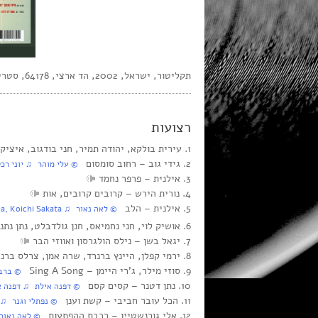
תקליטור, ישראל, 2002, הד ארצי, 64178, סטריאו
רצועות
1. עירית בולקא, יהודה תמיר, חני בודגוב, איציק בן מלך‏ – זהו-זה, שיר פתיחה
2. גידי גוב‏ – רחוב סומסום
‏ © עלי מוהר‏ ♫ יוני רכ
3. אילנית‏ – פרפר נחמד
4. נורית הירש‏ – קרובים קרובים, אות
5. אילנית‏ – הלב
‏ © לאה נאור‏ ♫ Kazuo Fukazawa, Koichi Sakata
6. אושיק לוי, חני נחמיאס, חנן גולדבלט, נתן נתנזון‏ – בלי סודות
7. יגאל בשן‏ – נילס הולגרסון ואווזי הבר
8. ירמי קפלן, היינץ ברנרד, שרה אמן, צרלס ברנשטיין, אליס גולמבו, דייל גולדווסר, ט. אליעזר, ט’ רובי
9. סוזי מילר, ג’רי היימן‏ – Sing A Song
‏ © ברבר
10. נתן דטנר‏ – קסים קסם
‏ © דפנה אילת‏ ♫ דפנה א
11. הכל עובר חביבי‏ – קשת וענן
‏ © נפתלי וגנר‏ ♫ 
12. אלי גורנשטיין‏ – רכבת ההפתעות
‏ © לאה נאור‏