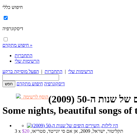
חיפוש כללי
דיסקוגרפיה
חיפוש מתקדם »
התחברות
הרשימות שלי
הרשימות שלי
|
התחברות
|
הפעל מוסיקה ברקע
דיסקוגרפיה
חיפוש מתקדם
נות ה-50 (2009)
הוסף לרשימה
Some nights, beautiful songs of 
3 x תקליטור, ישראל, 2009, אן אם סי יונייטד, סטריאו,
$20