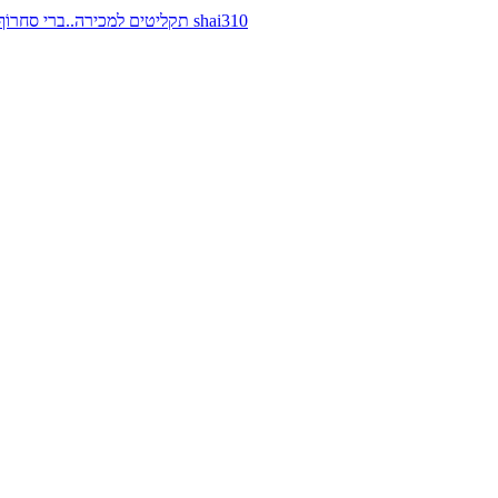
תקליטים למכירה..ברי סחרוֹף, ז׳אן קונפליקט, כרומוזום, מינימל קומפקט, רמי פורטיס מאת shai310