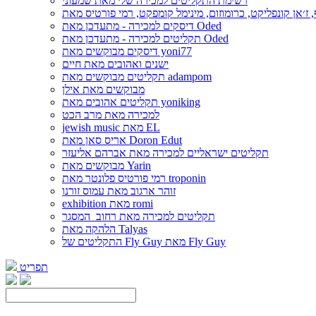
רשימת התקליטים למכירה שלי מאת שמעוני
דיסקים למכירה - מתעדכן מאת Oded
תקליטים למכירה - מתעדכן מאת Oded
דיסקים מבוקשים מאת yoni77
ישנים ואהובים מאת חיים
תקליטים מבוקשים מאת adampom
מבוקשים מאת אילן
תקליטים אהובים מאת yoniking
למכירה מאת מרב הכט
jewish music מאת EL
אריס סאן מאת Doron Edut
תקליטים ישראליים למכירה מאת אברהם אליעזר
מבוקשים מאת Yarin
רמי פורטיס פלונטר מאת troponin
זוהר ארגוב מאת עמוס זורנו
exhibition מאת romi
תקליטים למכירה מאת רחוב_המסגר
הלהקה מאת Talyas
התקליטים של Fly Guy מאת Fly Guy
תפריט