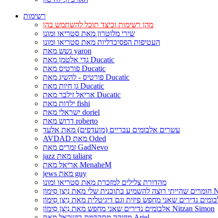
רשימות
מהן רשימות וכיצד תוכל להשתמש בהן
שירי מלוטרון מאת סטריאו ומונו
העטיפות הפסיכדליות מאת סטריאו ומונו
גשש מאת yaron
גדי אלטמן מאת Ducatic
פורטיס מאת Ducatic
פורטיס - להשיג מאת Ducatic
גן חיות מאת Ducatic
אריאל זילבר מאת Ducatic
ילדות מאת fishi
ישראלי מאת doriel
דרוש מאת roberto
עשרים אלבומים עבריים (מועדפים) מאת אלעד
AVDAD מאת Oded
זמרים מאת GadNevo
jazz מאת taliarg
אריאל מאת MenaheM
jews מאת guy
מהדורת צלילים למזכרת מאת סטריאו ומונו
Nitzan Si
אלבומים נדירים שאני מחפש מאת נִיצָן סִימוֹן Nitzan Simon
מוזיקה מתקדמת בישראל מאת Ariel