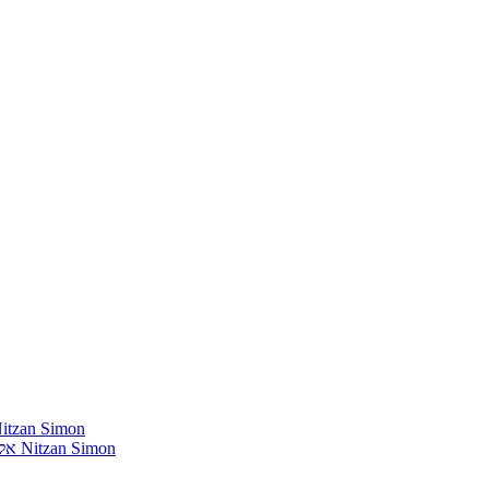
חומרים שהייתי רוצה להשמיע בתוכנית שלי מאת נִיצָן סִימוֹן mon
אלבומים נדירים שאני מחפש פיזית וגם דיגיטלית מאת נִיצָן סִימוֹן Nitzan Simon