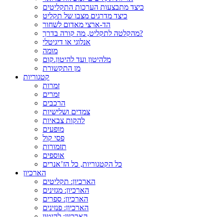
כיצד מתבצעות הערכות התקליטים
כיצד מדרגים מצבו של תקליט
הד-ארצי מאדום לשחור
מהקלטה לתקליט, מה קורה בדרך?
אנלוגי או דיגיטלי
מומה
מלהיטון ועד להיטון.קום
מן התקשורת
קטגוריות
זמרות
זמרים
הרכבים
צמדים ושלישיות
להקות צבאיות
מופעים
פסי קול
תזמורות
אוספים
כל הקטגוריות, כל הז’אנרים
הארכיון
הארכיון: תקליטים
הארכיון: מגזינים
הארכיון: ספרים
הארכיון: פנזינים
הארכיון: להיטון