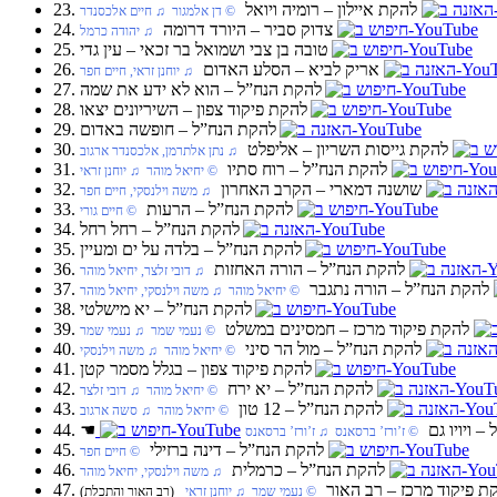
23. להקת איילון‏ – רומיה ויואל
‏ © דן אלמגור‏ ♫ חיים אלכסנדר
24. צדוק סביר‏ – היורד דרומה
‏ ♫ יהודה כרמל
25. טובה בן צבי ושמואל בר זכאי‏ – עין גדי
26. אריק לביא‏ – הסלע האדום
‏ ♫ יוחנן זראי, חיים חפר
27. להקת הנח”ל‏ – הוא לא ידע את שמה
28. להקת פיקוד צפון‏ – השיריונים יצאו
29. להקת הנח”ל‏ – חופשה באדום
30. להקת גייסות השריון‏ – אליפלט
‏ ♫ נתן אלתרמן, אלכסנדר ארגוב
31. להקת הנח”ל‏ – רוח סתיו
‏ © יחיאל מוהר‏ ♫ יוחנן זראי
32. שושנה דמארי‏ – הקרב האחרון
‏ ♫ משה וילנסקי, חיים חפר
33. להקת הנח”ל‏ – הרעות
‏ © חיים גורי
34. להקת הנח”ל‏ – רחל רחל
35. להקת הנח”ל‏ – בלדה על ים ומעיין
36. להקת הנח”ל‏ – הורה האחזות
‏ ♫ דובי זלצר, יחיאל מוהר
37. להקת הנח”ל‏ – הורה נתגבר
‏ © יחיאל מוהר‏ ♫ משה וילנסקי, יחיאל מוהר
38. להקת הנח”ל‏ – יא מישלטי
39. להקת פיקוד מרכז‏ – חמסינים במשלט
‏ © נעמי שמר‏ ♫ נעמי שמר
40. להקת הנח”ל‏ – מול הר סיני
‏ © יחיאל מוהר‏ ♫ משה וילנסקי
41. להקת פיקוד צפון‏ – בגלל מסמר קטן
42. להקת הנח”ל‏ – יא ירח
‏ © יחיאל מוהר‏ ♫ דובי זלצר
43. להקת הנח”ל‏ – 12 טון
‏ © יחיאל מוהר‏ ♫ סשה ארגוב
‏ – ויויו גם
☚
‏ © ז’ורז’ ברסאנס‏ ♫ ז’ורז’ ברסאנס
45. להקת הנח”ל‏ – דינה ברזילי
‏ © חיים חפר
46. להקת הנח”ל‏ – כרמלית
‏ ♫ משה וילנסקי, יחיאל מוהר
להקת פיקוד מרכז‏ – רב האור
‏ © נעמי שמר‏ ♫ יוחנן זראי
(רב האור והתכלת)