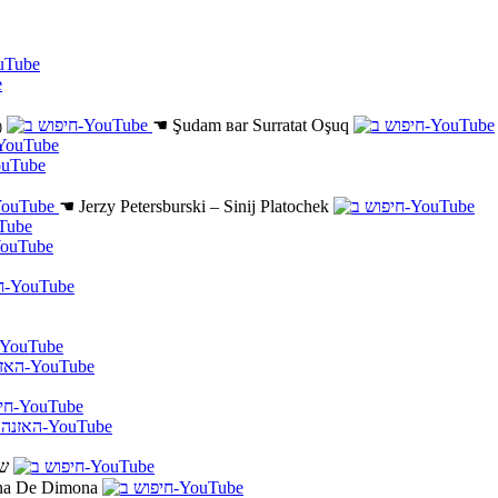
☚
Şudam ʙar Surratat Oşuq
)
☚
Jerzy Petersburski – Sinij Platochek
21
a De Dimona