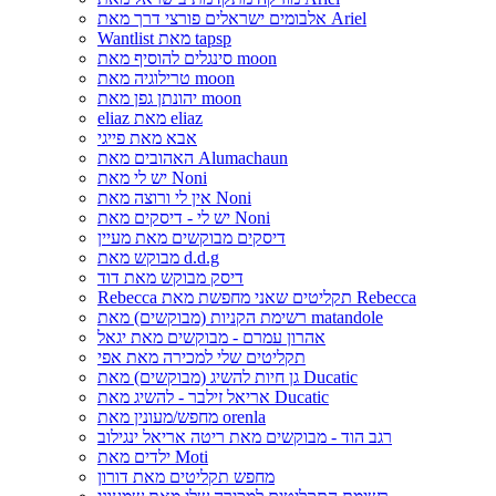
אלבומים ישראלים פורצי דרך מאת Ariel
Wantlist מאת tapsp
סינגלים להוסיף מאת moon
טרילוגיה מאת moon
יהונתן גפן מאת moon
eliaz מאת eliaz
אבא מאת פייגי
האהובים מאת Alumachaun
יש לי מאת Noni
אין לי ורוצה מאת Noni
יש לי - דיסקים מאת Noni
דיסקים מבוקשים מאת מעיין
מבוקש מאת d.d.g
דיסק מבוקש מאת דוד
Rebecca תקליטים שאני מחפשת מאת Rebecca
רשימת הקניות (מבוקשים) מאת matandole
אהרון עמרם - מבוקשים מאת יגאל
תקליטים שלי למכירה מאת אפי
גן חיות להשיג (מבוקשים) מאת Ducatic
אריאל זילבר - להשיג מאת Ducatic
מחפש/מעונין מאת orenla
רגב הוד - מבוקשים מאת ריטה אריאל ינגילוב
ילדים מאת Moti
מחפש תקליטים מאת דורון