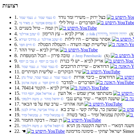
רצועות
1. בצל ירוק‏ – משירי זמר נודד
‏ © נעמי שמר‏ ♫ נעמי שמר
2. הפרברים‏ – טיול לילי
‏ © עמוס אטינגר‏ ♫ מאיר נוי
3. רן ונמה‏ – טיול בשניים
4. אריק לביא‏ – עץ הרימון
(X
‏ © יעקב אורלנד‏ ♫ folk (??????), ?????? ?????
5. אסתר עופרים‏ – היו לילות
‏ © יעקב אורלנד‏ ♫ מרדכי זעירא
6. שלישיית קצה השדה‏ – השמלה הסגולה
‏ © חיים חפר
7. אריק לביא‏ – שיר ההד
8. טובה פירון‏ – תכול המטפחת
(X)
‏ ♫ Jerzy Petersburski
9. אריק לביא‏ – יש לי כנרת
‏ © צבי בן יוסף‏ ♫ צבי בן יוסף
10. הדודאים‏ – שיירת הרוכבים
‏ © נעמי שמר‏ ♫ נעמי שמר
11. שיר הבוקרים‏ – שלישית המיתרים
12. הדודאים‏ – כיבוי אורות
‏ © נעמי שמר‏ ♫ נעמי שמר, שולי נתן
13. הפרברים‏ – למדבר
‏ © חיים חפר‏ ♫ סשה ארגוב
14. אריק לביא‏ – הקטר 70414
15. משתתפי ארץ שמש‏ – אל העין
‏ ♫ אוריאל אפק, יוסף הדר
16. שושנה דמארי‏ – שיר ערש נגבי
‏ © יחיאל מוהר‏ ♫ משה וילנסקי
17. חנה אהרוני‏ – ערב שח על פי הבאר
18. שמעון בר, עליזה קשי‏ – ערב בא
‏ ♫ עודד אבישר, אריה לבנון
19. להקת עמנואל זמיר‏ – באר בשדה
‏ © עמנואל זמיר‏ ♫ עמנואל זמיר
20. רן ונמה‏ – דבקה החמור
. שושנה דמארי‏ – הרועה הקטנה מן הגיא
‏ © רפאל אליעז‏ ♫ משה וילנסקי
Simon
22. ישראל יצחקי‏ – סימונה מדימונה
☚