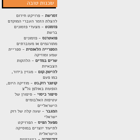
שכנות טובה
זמרשת
- פרויקט חירום
להצלת הזמר העברי המוקדם
פזמונט
- מצעדי פזמונים
ברשת
פואטרנס
- פזמונים
מתורגמים או מעוברתים
הספרייה הלאומית
- ספריית
שמע ומוזיקה
שרים במדים
- הלהקות
הצבאיות
להיטון.קום
- מגזין בידור,
כמו פעם
קוטנר רוק.נט
- מוזיקה היום,
הופעות באולפן גל"צ
סיפור כיסוי
- סיפורן של
עטיפות האלבומים
הישראליים
המגבר
- שעה קלה של רוק
ישראלי
מפעל הפיס
- הפרויקט
לתיעוד יוצרים במוסיקה
הישראלית
דודיפדיה
- ביוגרפיות