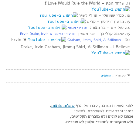
11. שרווד גופין‏ – If Love Would Rule the World
12. סנדי שמואלי‏ – תן לי לשיר
13. מרטין דוידסון‏ – קדיש
14. סול זים‏ – בר מצווה
‏ © דידי מנוסי
15. שלמה קרליבך‏ – אני מאמין
‏ © עירן בניאל‏ ♫ Ervin Drake, Irvin
Ervin
☚
Graham, Jimmy Shirl, Al Stillman
(X)
Drake, Irvin Graham, Jimmy Shirl, Al Stillman – I Believe
☚ קטגוריה:
אוספים
לפני השארת תגובה, עברו על הדף
שאלות נפוצות
,
ייתכן וכבר ענינו לשאלתכם. למשל:
אנחנו לא קונים ולא מוכרים תקליטים,
ולא מתקשרים למספרי טלפון לא מוכרים.