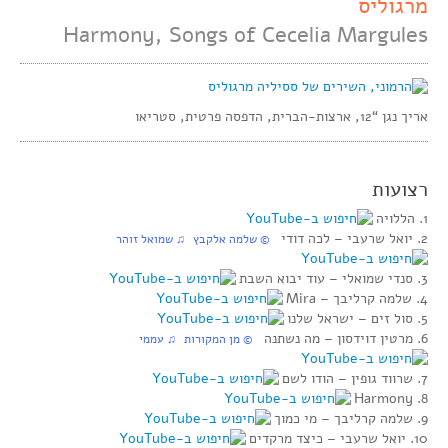
מרגוליס
Harmony, Songs of Cecelia Margules
אריך נגן “12, ארצות-הברית, הדפסה פרטית, סטריאו
רצועות
1. הללויה
2. יואל שרעבי‏ – לכה דודי
‏ © שלמה אלקבץ‏ ♫ שמואל זוהר
3. סנדי שמואלי‏ – עוד יבוא השבת
4. שלמה קרליבך‏ – Mira
5. סול זים‏ – ישראל שלנו
6. מרטין דוידסון‏ – מה נשתנה
‏ © מן המקורות‏ ♫ עממי
7. שרווד גופין‏ – הודו לשם
8. Harmony
9. שלמה קרליבך‏ – מי כמוך
10. יואל שרעבי‏ – כיצד מרקדים