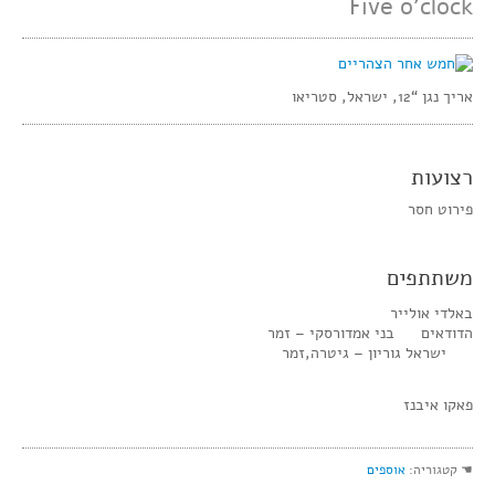
Five o’clock
אריך נגן “12, ישראל, סטריאו
רצועות
פירוט חסר
משתתפים
באלדי אולייר
הדודאים בני אמדורסקי – זמר
ישראל גוריון – גיטרה,זמר
פאקו איבנז
☚ קטגוריה:
אוספים