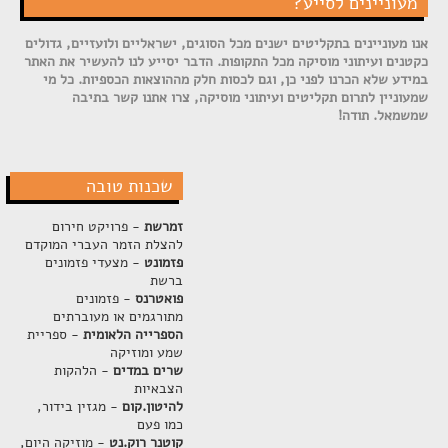
מעוניינים לסייע?
אנו מעוניינים בתקליטים ישנים מכל הסוגים, ישראליים ולועזיים, גדולים
כקטנים ועיתוני מוסיקה מכל התקופות. הדבר יסייע לנו להעשיר את האתר
במידע שלא הכרנו לפני כן, וגם לכסות חלק מההוצאות הכספיות. כל מי
שמעוניין לתרום תקליטים ועיתוני מוסיקה, צרו אתנו קשר בתיבה
שמשמאל. תודה!
שכנות טובה
זמרשת
- פרויקט חירום
להצלת הזמר העברי המוקדם
פזמונט
- מצעדי פזמונים
ברשת
פואטרנס
- פזמונים
מתורגמים או מעוברתים
הספרייה הלאומית
- ספריית
שמע ומוזיקה
שרים במדים
- הלהקות
הצבאיות
להיטון.קום
- מגזין בידור,
כמו פעם
קוטנר רוק.נט
- מוזיקה היום,