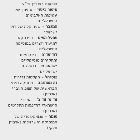
הופעות באולפן גל"צ
סיפור כיסוי
- סיפורן של
עטיפות האלבומים
הישראליים
המגבר
- שעה קלה של רוק
ישראלי
מפעל הפיס
- הפרויקט
לתיעוד יוצרים במוסיקה
הישראלית
דודיפדיה
- ביוגרפיות
ותחקירים מוסיקליים
ישראבוט
- בוטלגים
ישראליים
פוסיהל
- הקלטות נדירות
זה מסתובב
- מוסיקה מימי
הבראשית של הפופ העברי
(ארכיון)
צד א' צד ב'
- המדריך
הישראלי להדפסות תקליטים
(ארכיון)
מומה
- אנציקלופדיה של
המוסיקה הישראלית (ארכיון
חלקי)