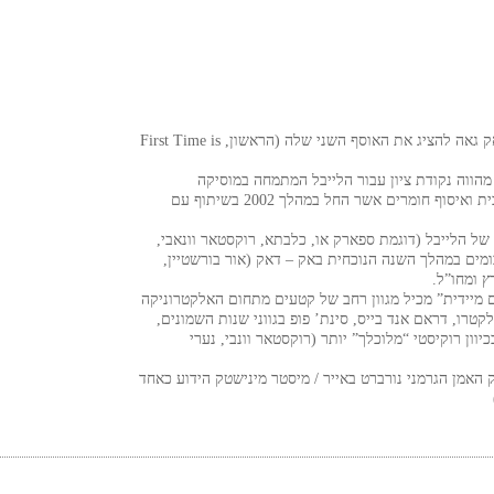
חברת התקליטים הירושלמית העצמאית , אק – דאק גאה להציג את האוסף השני שלה (הראשון, First Time is
הווה נקודת ציון עבור הלייבל המתמחה במוסיקה
אלקטרונית ומסכם שנה וחצי של פעילות אינטנסיבית ואיסוף חומרים אשר החל במהלך 2002 בשיתוף עם
של הלייבל (דוגמת ספארק או, כלבתא, רוקסטאר וונאבי,
לבומים במהלך השנה הנוכחית באק – דאק (אור בורשטיין,
ץ ומחו”ל.
 מיידית” מכיל מגוון רחב של קטעים מתחום האלקטרוניקה
לקטרו, דראם אנד בייס, סינת’ פופ בגווני שנות השמונים,
יוון רוקיסטי “מלוכלך” יותר (רוקסטאר וונבי, נערי
האמן הגרמני נורברט באייר / מיסטר מינישטק הידוע כאחד