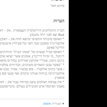
פירוט חסר
הערות
Real יצא לפני יותר משנה) .
* האוסף (הכותר התשיעי שיוצא תחת אק – דאק) מ
הלייבל פאקט.
* האוסף מכיל קטעים של “אומני הבית” הוותיקים 
דיגיטל_ מי ומיול דרייבר), אומנים אשר יוציאו א
בינום ניוטון, אנדריי אקיוט) ואורחים נבחרים מהאר
* “כאשר צבעי השמיים משתנים, הברווזים נמלטים
/ אוצר בתוכו אלקטרו – פופ עכשווי, אסיד, טכנו-א
אלקטרוניקה בניחוח אנלוגי מוקדם ואף קטעי פופ בכ
פוסטר).
* את עטיפת האלבום עיצב במיוחד עבור אק – דאק 
מאמני הפיקסל ארט המובילים בעולם. (הבייסמנט)
☚ קטגוריה:
אוספים