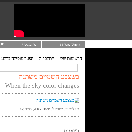
חיפוש מוסיקה
מידע נוסף
הרשימות שלי
|
התחברות
|
הפעל מוסיקה ברקע
כשצבע השמיים משתנה
When the sky color changes
תקליטור, ישראל, AK-Duck, סטריאו
רצועות