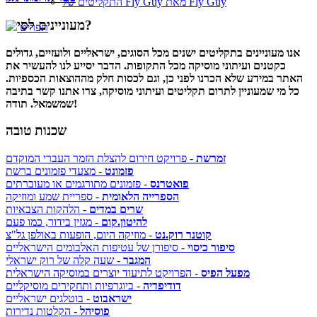
התקליטים של Fly Guy מאת Fly Guy
מעוניינים לסייע?
תפריט
אנו מעוניינים בתקליטים ישנים מכל הסוגים, ישראליים ולועזיים, גדולים
כקטנים ועיתוני מוסיקה מכל התקופות. הדבר יסייע לנו להעשיר את
האתר במידע שלא הכרנו לפני כן, וגם לכסות חלק מההוצאות הכספיות.
כל מי שמעוניין לתרום תקליטים ועיתוני מוסיקה, צרו אתנו קשר בתיבה
שמשמאל. תודה!
שכנות טובה
זמרשת
- פרויקט חירום להצלת הזמר העברי המוקדם
פזמונט
- מצעדי פזמונים ברשת
פואטרנס
- פזמונים מתורגמים או מעוברתים
הספרייה הלאומית
- ספריית שמע ומוזיקה
שרים במדים
- הלהקות הצבאיות
להיטון.קום
- מגזין בידור, כמו פעם
קוטנר רוק.נט
- מוזיקה היום, הופעות באולפן גל"צ
סיפור כיסוי
- סיפורן של עטיפות האלבומים הישראליים
המגבר
- שעה קלה של רוק ישראלי
מפעל הפיס
- הפרויקט לתיעוד יוצרים במוסיקה הישראלית
דודיפדיה
- ביוגרפיות ותחקירים מוסיקליים
ישראבוט
- בוטלגים ישראליים
פוסיהל
- הקלטות נדירות