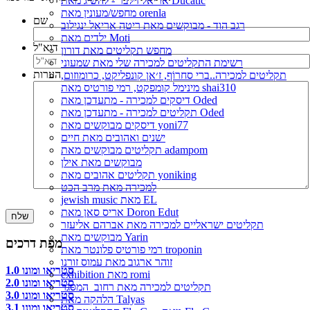
אריאל זילבר - להשיג מאת Ducatic
מחפש/מעונין מאת orenla
שם
רגב הוד - מבוקשים מאת ריטה אריאל ינגילוב
ילדים מאת Moti
דוא"ל
מחפש תקליטים מאת דורון
רשימת התקליטים למכירה שלי מאת שמעוני
הערות
תקליטים למכירה..ברי סחרוֹף, ז׳אן קונפליקט, כרומוזום,
מינימל קומפקט, רמי פורטיס מאת shai310
דיסקים למכירה - מתעדכן מאת Oded
תקליטים למכירה - מתעדכן מאת Oded
דיסקים מבוקשים מאת yoni77
ישנים ואהובים מאת חיים
תקליטים מבוקשים מאת adampom
מבוקשים מאת אילן
תקליטים אהובים מאת yoniking
למכירה מאת מרב הכט
jewish music מאת EL
אריס סאן מאת Doron Edut
תקליטים ישראליים למכירה מאת אברהם אליעזר
מבוקשים מאת Yarin
מפת דרכים
רמי פורטיס פלונטר מאת troponin
זוהר ארגוב מאת עמוס זורנו
סטריאו ומונו 1.0
exhibition מאת romi
סטריאו ומונו 2.0
תקליטים למכירה מאת רחוב_המסגר
סטריאו ומונו 3.0
הלהקה מאת Talyas
סטריאו ומונו 3.1