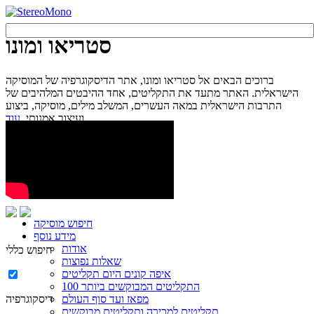
סטריאו ומונו
ברוכים הבאים אל סטריאו ומונו, אתר הדיסקוגרפיה של המוסיקה
הישראלית. האתר מתעד את התקליטים, אחד ההיבטים המלהיבים של
התרבות הישראלית במאה העשרים, המשלב מילים, מוסיקה, ביצוע
עוד...
ועיצוב אמנותי.
חיפוש מוסיקה
מידע נוסף
אודות
חיפוש כללי
שאלות נפוצות
איפה קונים היום תקליטים
100 התקליטים המבוקשים ביותר
מפאז ועד סוף העולם
דיסקוגרפיה
תקליטים למכירה ותקליטים מבוקשים