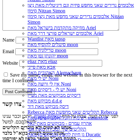
אלבומים נדירים שאני מחפש פיזית וגם דיגיטלית מאת נִיצָן
סִימוֹן Nitzan Simon
אלבומים נדירים שאני מחפש מאת נִיצָן סִימוֹן Nitzan
Simon
מוזיקה מתקדמת בישראל מאת Ariel
אלבומים ישראלים פורצי דרך מאת Ariel
Wantlist מאת tapsp
Name
סינגלים להוסיף מאת moon
טרילוגיה מאת moon
Email
יהונתן גפן מאת moon
eliaz מאת eliaz
Website
אבא מאת פייגי
האהובים מאת Alumachaun
Save my name, email, and website in this browser for the next
יש לי מאת Noni
time I comment.
אין לי ורוצה מאת Noni
יש לי - דיסקים מאת Noni
דיסקים מבוקשים מאת מעיין
מבוקש מאת d.d.g
צרו קשר
דיסק מבוקש מאת דוד
Rebecca תקליטים שאני מחפשת מאת Rebecca
לפני יצירת קשר, עברו על הדף
שאלות נפוצות
, ייתכן וכבר ענינו
רשימת הקניות (מבוקשים) מאת matandole
לשאלתכם. למשל:
אהרון עמרם - מבוקשים מאת יגאל
אנחנו לא קונים ולא מוכרים תקליטים,
תקליטים שלי למכירה מאת אפי
אנחנו עונים לפניות בדוא"ל בלבד,
גן חיות להשיג (מבוקשים) מאת Ducatic
כתובת דוא"ל ומספר טלפון לא יפורסמו.