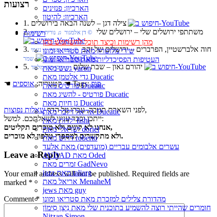
רצועות
הארכיון: פנזינים
הארכיון: להיטון
1. צילה דגן‏ – לשנה הבאה בירושלים
2. משתתפי ירושלים שלי‏ – ירושלים שלי
רשימות
‏ © דן אלמגור‏ ♫ נורית הירש
מהן רשימות וכיצד תוכל להשתמש בהן
3. חוה אלברשטיין, הפרברים‏ – ירושלים של זהב
שירי מלוטרון מאת סטריאו ומונו
‏ © נעמי שמר‏ ♫ נעמי
העטיפות הפסיכדליות מאת סטריאו ומונו
שמר
5. יהורם גאון‏ – שבת שלום
גשש מאת yaron
‏ ♫ ניסן כהן-מלמד
גדי אלטמן מאת Ducatic
פופ
☚ Tags:
☚ קטגוריה:
אוספים
פורטיס מאת Ducatic
פורטיס - להשיג מאת Ducatic
גן חיות מאת Ducatic
,
לפני השארת תגובה, עברו על הדף
שאלות נפוצות
אריאל זילבר מאת Ducatic
ייתכן וכבר ענינו לשאלתכם. למשל:
ילדות מאת fishi
אנחנו לא קונים ולא מוכרים תקליטים,
ישראלי מאת doriel
ולא מתקשרים למספרי טלפון לא מוכרים.
דרוש מאת roberto
עשרים אלבומים עבריים (מועדפים) מאת אלעד
Leave a Reply
AVDAD מאת Oded
זמרים מאת GadNevo
jazz מאת taliarg
Your email address will not be published.
Required fields are
אריאל מאת MenaheM
marked
*
jews מאת guy
Comment
*
מהדורת צלילים למזכרת מאת סטריאו ומונו
חומרים שהייתי רוצה להשמיע בתוכנית שלי מאת נִיצָן סִימוֹן
Nitzan Simon