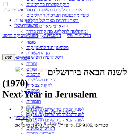
תיקון קפיצות בתקליטים
חיפוש מתקדם »
אריזת תקליטים למשלוח בדואר
כיצד מתבצעות הערכות התקליטים
התחברות
כיצד מדרגים מצבו של תקליט
הרשימות שלי
הד-ארצי מאדום לשחור
מהקלטה לתקליט, מה קורה בדרך?
הרשימות שלי
|
התחברות
|
הפעל מוסיקה ברקע
אנלוגי או דיגיטלי
מומה
מלהיטון ועד להיטון.קום
מן התקשורת
דיסקוגרפיה
חיפוש מתקדם
קטגוריות
זמרות
זמרים
לשנה הבאה בירושלים
הוסף לרשימה
הרכבים
צמדים ושלישיות
(1970)
להקות צבאיות
מופעים
Next Year in Jerusalem
פסי קול
תזמורות
אוספים
כל הקטגוריות, כל הז’אנרים
הארכיון
הארכיון: תקליטים
אי-פי “7, ישראל, 1970, סי בי אס, EP 9106, סטריאו
הארכיון: מגזינים
הארכיון: ספרים