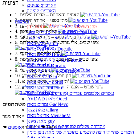
רצועות
הארכיון: פנזינים
הארכיון: להיטון
1. האחים והאחיות‏ – מדינת הילדים
2. מתי כספי‏ – אחותי הקטנה
רשימות
3. נתנאלה‏ – בן
מהן רשימות וכיצד תוכל להשתמש בהן
4. שלמה יידוב‏ – עפיפון
שירי מלוטרון מאת סטריאו ומונו
5. תיקי דיין, מתי כספי‏ – מי ראה את באני
העטיפות הפסיכדליות מאת סטריאו ומונו
6. ציפי שביט, אלי גורנשטיין‏ – שירו שיר ילדים
גשש מאת yaron
גדי אלטמן מאת Ducatic
7. לילך גליקסמן‏ – אבניבי
פורטיס מאת Ducatic
8. ציפי שביט‏ – אמא מבטיחה וסבתא מקיימת
פורטיס - להשיג מאת Ducatic
גן חיות מאת Ducatic
9. נועם קניאל‏ – גלי
אריאל זילבר מאת Ducatic
10. חנן יובל‏ – את שואלת אותי
ילדות מאת fishi
11. תיקי דיין‏ – שלום כיתה א’
ישראלי מאת doriel
12. ציפי שביט‏ – אבגדה
דרוש מאת roberto
‏ © אהוד מנור‏ ♫ יאיר רוזנבלום
עשרים אלבומים עבריים (מועדפים) מאת אלעד
AVDAD מאת Oded
משתתפים
זמרים מאת GadNevo
jazz מאת taliarg
אריאל מאת MenaheM
אהוד מנור
jews מאת guy
מהדורת צלילים למזכרת מאת סטריאו ומונו
ילדים
☚ Tags:
☚ קטגוריה:
אוספים
חומרים שהייתי רוצה להשמיע בתוכנית שלי מאת נִיצָן סִימוֹן
Nitzan Simon