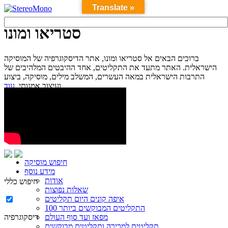
Translate »
סטריאו ומונו
ברוכים הבאים אל סטריאו ומונו, אתר הדיסקוגרפיה של המוסיקה
הישראלית. האתר מתעד את התקליטים, אחד ההיבטים המלהיבים של
התרבות הישראלית במאה העשרים, המשלב מילים, מוסיקה, ביצוע
עוד...
ועיצוב אמנותי.
חיפוש מוסיקה
מידע נוסף
אודות
חיפוש כללי
שאלות נפוצות
איפה קונים היום תקליטים
100 התקליטים המבוקשים ביותר
מפאז ועד סוף העולם
דיסקוגרפיה
תקליטים למכירה ותקליטים מבוקשים