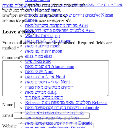
אלבומים נדירים שאני מחפש פיזית וגם דיגיטלית מאת נִיצָן
,
לפני השארת תגובה, עברו על הדף
שאלות נפוצות
סִימוֹן Nitzan Simon
ייתכן וכבר ענינו לשאלתכם. למשל:
אלבומים נדירים שאני מחפש מאת נִיצָן סִימוֹן Nitzan
אנחנו לא קונים ולא מוכרים תקליטים,
Simon
ולא מתקשרים למספרי טלפון לא מוכרים.
מוזיקה מתקדמת בישראל מאת Ariel
אלבומים ישראלים פורצי דרך מאת Ariel
Leave a Reply
Wantlist מאת tapsp
סינגלים להוסיף מאת moon
Your email address will not be published.
Required fields are
טרילוגיה מאת moon
marked
*
יהונתן גפן מאת moon
eliaz מאת eliaz
Comment
*
אבא מאת פייגי
האהובים מאת Alumachaun
יש לי מאת Noni
אין לי ורוצה מאת Noni
יש לי - דיסקים מאת Noni
דיסקים מבוקשים מאת מעיין
מבוקש מאת d.d.g
דיסק מבוקש מאת דוד
Rebecca תקליטים שאני מחפשת מאת Rebecca
Name
רשימת הקניות (מבוקשים) מאת matandole
אהרון עמרם - מבוקשים מאת יגאל
Email
תקליטים שלי למכירה מאת אפי
גן חיות להשיג (מבוקשים) מאת Ducatic
Website