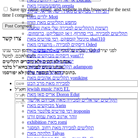
אריאל זילבר - להשיג מאת Ducatic
מחפש/מעונין מאת orenla
Save my name, email, and website in this browser for the next
רגב הוד - מבוקשים מאת ריטה אריאל ינגילוב
time I comment.
ילדים מאת Moti
מחפש תקליטים מאת דורון
רשימת התקליטים למכירה שלי מאת שמעוני
תקליטים למכירה..ברי סחרוֹף, ז׳אן קונפליקט, כרומוזום,
צרו קשר
מינימל קומפקט, רמי פורטיס מאת shai310
דיסקים למכירה - מתעדכן מאת Oded
תקליטים למכירה - מתעדכן מאת Oded
לפני יצירת קשר, עברו על הדף
שאלות נפוצות
, ייתכן וכבר ענינו
דיסקים מבוקשים מאת yoni77
לשאלתכם. למשל:
ישנים ואהובים מאת חיים
אנחנו לא קונים ולא מוכרים תקליטים,
תקליטים מבוקשים מאת adampom
אנחנו עונים לפניות בדוא"ל בלבד,
מבוקשים מאת אילן
כתובת דוא"ל ומספר טלפון לא יפורסמו.
תקליטים אהובים מאת yoniking
למכירה מאת מרב הכט
jewish music מאת EL
דוא"ל
אריס סאן מאת Doron Edut
תקליטים ישראליים למכירה מאת אברהם אליעזר
מבוקשים מאת Yarin
רמי פורטיס פלונטר מאת troponin
זוהר ארגוב מאת עמוס זורנו
exhibition מאת romi
תקליטים למכירה מאת רחוב_המסגר
הלהקה מאת Talyas