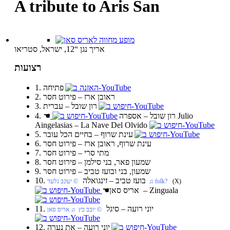
A tribute to Aris San
אריך נגן “12, ישראל, סטריאו
רצועות
1. פתיחה
2. ראובן ארז‏ – פירוט חסר
3. רון שובל‏ – עברית
Julio
4. רון שובל‏ – אספרה
☚
Aingelasias – La Nave Del Olvido
5. עינת שרוף‏ – בחיים הכל עובר
6. עינת שרוף, ראובן ארז‏ – פירוט חסר
7. מתי סרי‏ – פירוט חסר
8. שמעון פאר, בני סילמן‏ – פירוט חסר
9. שמעון, בני ובועז טביב‏ – פירוט חסר
10. בועז טביב‏ – זינגואלה
(X)
‏ © יעקב גלעד‏ ♫ folk?
אריס סאן – Zinguala
☚
11. יוני רועה‏ – סיגל
‏ © יובב כץ‏ ♫ אריס סאן
12. יוני רועה‏ – את נערה