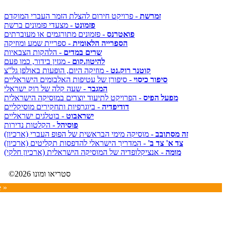
זמרשת
- פרויקט חירום להצלת הזמר העברי המוקדם
פזמונט
- מצעדי פזמונים ברשת
פואטרנס
- פזמונים מתורגמים או מעוברתים
הספרייה הלאומית
- ספריית שמע ומוזיקה
שרים במדים
- הלהקות הצבאיות
להיטון.קום
- מגזין בידור, כמו פעם
קוטנר רוק.נט
- מוזיקה היום, הופעות באולפן גל"צ
סיפור כיסוי
- סיפורן של עטיפות האלבומים הישראליים
המגבר
- שעה קלה של רוק ישראלי
מפעל הפיס
- הפרויקט לתיעוד יוצרים במוסיקה הישראלית
דודיפדיה
- ביוגרפיות ותחקירים מוסיקליים
ישראבוט
- בוטלגים ישראליים
פוסיהל
- הקלטות נדירות
זה מסתובב
- מוסיקה מימי הבראשית של הפופ העברי (ארכיון)
צד א' צד ב'
- המדריך הישראלי להדפסות תקליטים (ארכיון)
מומה
- אנציקלופדיה של המוסיקה הישראלית (ארכיון חלקי)
©2026 סטריאו ומונו
e »