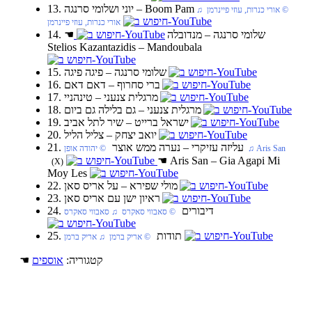
13. יוני ושלומי סרנגה‏ – Boom Pam
‏ © אורי כנרות, עוזי פיינרמן‏ ♫
אורי כנרות, עוזי פיינרמן
14. שלומי סרנגה‏ – מנדובלה
☚
Stelios Kazantazidis – Mandoubala
15. שלומי סרנגה‏ – פיגה פיגה
16. ברי סחרוף‏ – דאם דאם
17. מרגלית צנעני‏ – טינהניי
18. מרגלית צנעני‏ – גם בלילה גם ביום
19. ישראל ברייט‏ – שיר לתל אביב
20. יואב יצחק‏ – צליל הליל
21. עליזה עזיקרי‏ – נערה ממש אוצר
‏ © יהודה אופן‏ ♫ Aris San
☚
Aris San – Gia Agapi Mi
(X)
Moy Les
22. מולי שפירא‏ – על אריס סאן
23. ראיון ישן עם אריס סאן
24. דיבורים
‏ © סאבווי סאקרס‏ ♫ סאבווי סאקרס
25. תודות
‏ © אריק ברמן‏ ♫ אריק ברמן
☚ קטגוריה:
אוספים