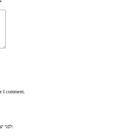
*
me I comment.
, ייתכן וכבר ענינו לשאלתכם. למשל:
לפני י