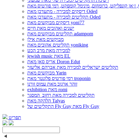
רשימת התקליטים למכירה שלי מאת שמעוני
דיסקים למכירה - מתעדכן מאת Oded
תקליטים למכירה - מתעדכן מאת Oded
דיסקים מבוקשים מאת yoni77
ישנים ואהובים מאת חיים
תקליטים מבוקשים מאת adampom
מבוקשים מאת אילן
תקליטים אהובים מאת yoniking
למכירה מאת מרב הכט
jewish music מאת EL
אריס סאן מאת Doron Edut
תקליטים ישראליים למכירה מאת אברהם אליעזר
מבוקשים מאת Yarin
רמי פורטיס פלונטר מאת troponin
זוהר ארגוב מאת עמוס זורנו
exhibition מאת romi
תקליטים למכירה מאת רחוב_המסגר
הלהקה מאת Talyas
התקליטים של Fly Guy מאת Fly Guy
תפריט