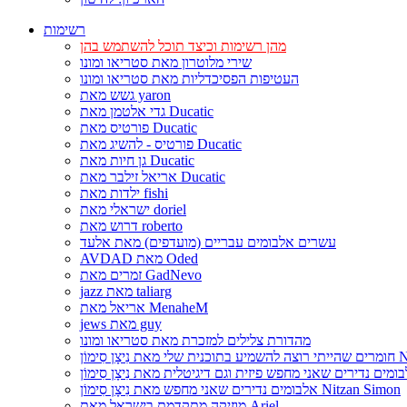
רשימות
מהן רשימות וכיצד תוכל להשתמש בהן
שירי מלוטרון מאת סטריאו ומונו
העטיפות הפסיכדליות מאת סטריאו ומונו
גשש מאת yaron
גדי אלטמן מאת Ducatic
פורטיס מאת Ducatic
פורטיס - להשיג מאת Ducatic
גן חיות מאת Ducatic
אריאל זילבר מאת Ducatic
ילדות מאת fishi
ישראלי מאת doriel
דרוש מאת roberto
עשרים אלבומים עבריים (מועדפים) מאת אלעד
AVDAD מאת Oded
זמרים מאת GadNevo
jazz מאת taliarg
אריאל מאת MenaheM
jews מאת guy
מהדורת צלילים למזכרת מאת סטריאו ומונו
Nitzan Si
אלבומים נדירים שאני מחפש מאת נִיצָן סִימוֹן Nitzan Simon
מוזיקה מתקדמת בישראל מאת Ariel