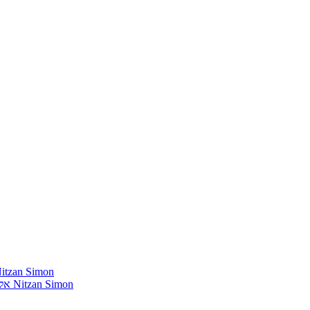
חומרים שהייתי רוצה להשמיע בתוכנית שלי מאת נִיצָן סִימוֹן mon
אלבומים נדירים שאני מחפש פיזית וגם דיגיטלית מאת נִיצָן סִימוֹן Nitzan Simon