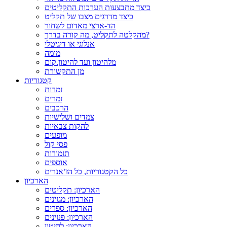
כיצד מתבצעות הערכות התקליטים
כיצד מדרגים מצבו של תקליט
הד-ארצי מאדום לשחור
מהקלטה לתקליט, מה קורה בדרך?
אנלוגי או דיגיטלי
מומה
מלהיטון ועד להיטון.קום
מן התקשורת
קטגוריות
זמרות
זמרים
הרכבים
צמדים ושלישיות
להקות צבאיות
מופעים
פסי קול
תזמורות
אוספים
כל הקטגוריות, כל הז’אנרים
הארכיון
הארכיון: תקליטים
הארכיון: מגזינים
הארכיון: ספרים
הארכיון: פנזינים
הארכיון: להיטון