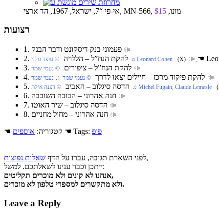
אי-פי “7, ישראל, 1967, הד ארצי, MN-566, מונו,
$15
רצועות
1. פעמוני בנק דיסקונט ודבר הבנק
Leon
☚
2. להקת הנח”ל‏ – הללויה
(X)
‏ © עופר גולני‏ ♫ Leonard Cohen
3. להקת הנח”ל‏ – ציפורים
‏ © נעמי שמר
4. להקת פיקוד מרכז‏ – חיילים יצאו לדרך
‏ © נעמי שמר‏ ♫ נעמי שמר
5. הדסה סיגלוב‏ – האביב
(
‏ © דפנה אילת‏ ♫ Michel Fugain, Claude Lemesle
6. חנה אהרוני‏ – הבובה השובבה
7. הדסה סיגלוב‏ – שיר האוטו
8. חנה אהרוני‏ – מחול מחניים
פופ
☚ Tags:
☚ קטגוריה:
אוספים
,
לפני השארת תגובה, עברו על הדף
שאלות נפוצות
ייתכן וכבר ענינו לשאלתכם. למשל:
אנחנו לא קונים ולא מוכרים תקליטים,
ולא מתקשרים למספרי טלפון לא מוכרים.
Leave a Reply