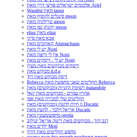
אלבומים ישראלים פורצי דרך מאת Ariel
Wantlist מאת tapsp
סינגלים להוסיף מאת moon
טרילוגיה מאת moon
יהונתן גפן מאת moon
eliaz מאת eliaz
אבא מאת פייגי
האהובים מאת Alumachaun
יש לי מאת Noni
אין לי ורוצה מאת Noni
יש לי - דיסקים מאת Noni
דיסקים מבוקשים מאת מעיין
מבוקש מאת d.d.g
דיסק מבוקש מאת דוד
Rebecca תקליטים שאני מחפשת מאת Rebecca
רשימת הקניות (מבוקשים) מאת matandole
אהרון עמרם - מבוקשים מאת יגאל
תקליטים שלי למכירה מאת אפי
גן חיות להשיג (מבוקשים) מאת Ducatic
אריאל זילבר - להשיג מאת Ducatic
מחפש/מעונין מאת orenla
רגב הוד - מבוקשים מאת ריטה אריאל ינגילוב
ילדים מאת Moti
מחפש תקליטים מאת דורון