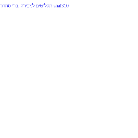
תקליטים למכירה..ברי סחרוֹף, ז׳אן קונפליקט, כרומוזום, מינימל קומפקט, רמי פורטיס מאת shai310