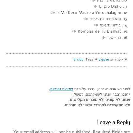
10. ביום אשר כזה
11. El Dio Disho
12. Ir Me Kero Madre a Yerushalayim
13. היא תורה לנו ניתנה
14. בורא עד אנה
15. Komplas de Tu Bishvat
16. בתי שלי
☚ קטגוריה:
אוספים
☚ Tags:
מסורתי
לפני השארת תגובה, עברו על הדף
שאלות נפוצות
,
ייתכן וכבר ענינו לשאלתכם. למשל:
אנחנו לא קונים ולא מוכרים תקליטים,
ולא מתקשרים למספרי טלפון לא מוכרים.
Leave a Reply
Your email address will not be published.
Required fields are