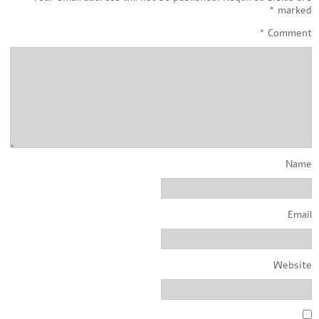
*
marked
*
Comment
Name
Email
Website