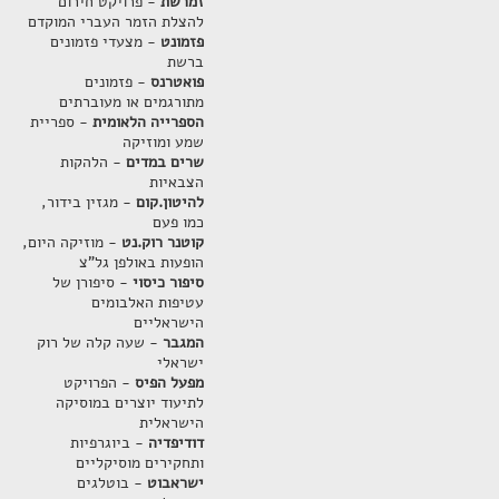
זמרשת
- פרויקט חירום
להצלת הזמר העברי המוקדם
פזמונט
- מצעדי פזמונים
ברשת
פואטרנס
- פזמונים
מתורגמים או מעוברתים
הספרייה הלאומית
- ספריית
שמע ומוזיקה
שרים במדים
- הלהקות
הצבאיות
להיטון.קום
- מגזין בידור,
כמו פעם
קוטנר רוק.נט
- מוזיקה היום,
הופעות באולפן גל"צ
סיפור כיסוי
- סיפורן של
עטיפות האלבומים
הישראליים
המגבר
- שעה קלה של רוק
ישראלי
מפעל הפיס
- הפרויקט
לתיעוד יוצרים במוסיקה
הישראלית
דודיפדיה
- ביוגרפיות
ותחקירים מוסיקליים
ישראבוט
- בוטלגים