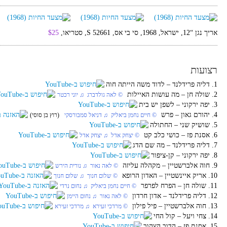
אריך נגן “12, ישראל, 1968, סי בי אס, S 52661, סטריאו,
$25
רצועות
1. דליה פרידלנד‏ – לדוד משה הייתה חוה
2. שולה חן‏ – מה עושות האיילות
© לאה גולדברג ♫ יוני רכטר
3. יפה ירקוני‏ – לשפן יש בית
4. יהורם גאון‏ – פרש
© חיים נחמן ביאליק ♫ דניאל סמבורסקי
(רוץ בן סוסי)
5. שושיק שני‏ – החתולה
6. אסנת פז‏ – כושי כלב קט
© יצחק אדל ♫ יצחק אדל
7. דליה פרידלנד‏ – מה שם הדג
8. יפה ירקוני‏ – קן-ציפור
9. חוה אלברשטיין‏ – מקהלה עליזה
© לאה נאור ♫ נורית הירש
10. אריק איינשטיין‏ – האדון הרופא
© שלום חנוך ♫ שלום חנוך
11. שולה חן‏ – הפרח לפרפר
© חיים נחמן ביאליק ♫ נחום נרדי
12. דליה פרידלנד‏ – אדון חרדון
© לאה נאור ♫ נחום היימן
13. חוה אלברשטיין‏ – פיל פילון
© מרדכי זעירא ♫ מרדכי זעירא
14. צחי ויעל‏ – קול החי
15. אסנת פז‏ – הדוב הצהוב