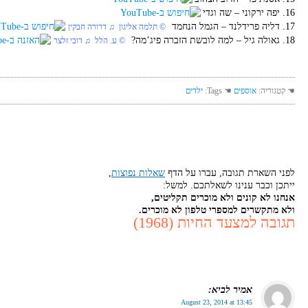
16. יפה ירקוני‏ – שה וגדי
17. דליה פרידלנד‏ – הגמל הנחמד
© תלמה אליגון ♫ דרורה חבקין
18. גאולה גיל‏ – למה לובשת הזברה פיג’מה?
© ע. הלל ♫ דובי זלצר
☚ קטגוריה:
אוספים
☚ Tags:
ילדים
לפני השארת תגובה, עברו על הדף
שאלות נפוצות
,
ייתכן וכבר ענינו לשאלתכם. למשל:
אנחנו לא קונים ולא מוכרים תקליטים,
ולא מתקשרים למספרי טלפון לא מוכרים.
תגובה למצעד החיות (1968)
אמיר לביא
:
August 23, 2014 at 13:45