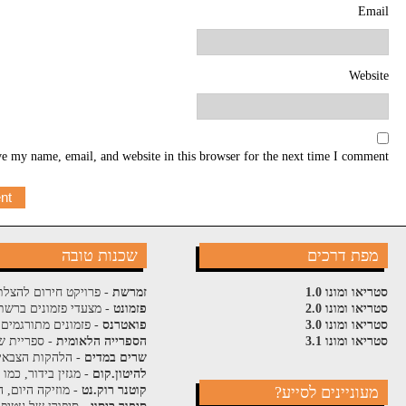
Email
Website
e my name, email, and website in this browser for the next time I comment.
מפת דרכים
שכנות טובה
סטריאו ומונו 1.0
זמרשת
- פרויקט חירום להצלת
סטריאו ומונו 2.0
פזמונט
- מצעדי פזמונים ברשת
סטריאו ומונו 3.0
פואטרנס
- פזמונים מתורגמים 
סטריאו ומונו 3.1
הספרייה הלאומית
- ספריית ש
שרים במדים
- הלהקות הצבאי
להיטון.קום
- מגזין בידור, כמו
מעוניינים לסייע?
קוטנר רוק.נט
- מוזיקה היום, ה