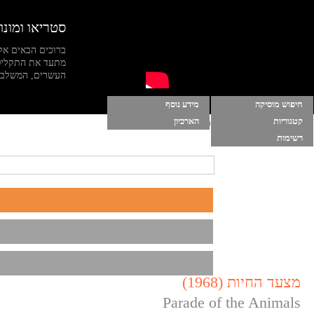
סטריאו ומונו
ברוכים הבאים אל
מתעד את התקליט
העשרים, המשלב מי
חיפוש מוסיקה
מידע נוסף
קטגוריות
הארכיון
הרשימות שלי
|
התחברות
|
הפעל מוסיקה ברקע
רשימות
מצעד החיות (1968)
Parade of the Animals