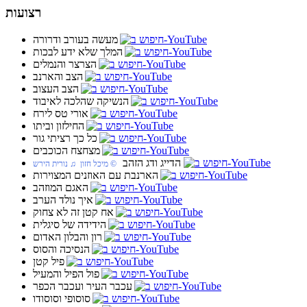
רצועות
מעשה בעורב ודרורה
המלך שלא ידע לבכות
הצרצר והנמלים
הצב והארנב
הצב העצוב
הנשיקה שהלכה לאיבוד
אורי טס לירח
החילזון וביתו
כל כך רציתי גור
מצחצח הכוכבים
הדייג ודג הזהב
© מיכל חזון ♫ נורית הירש
הארנבת עם האוזנים המצוירות
האגם המוזהב
איך נולד הערב
אח קטן זה לא צחוק
הידידה של סיגלית
רון והבלון האדום
הנסיכה והסוס
פיל קטן
פול הפיל והמעיל
עכבר העיר ועכבר הכפר
סוסופי וסוסודו