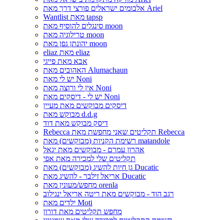
אלבומים ישראלים פורצי דרך מאת Ariel
Wantlist מאת tapsp
סינגלים להוסיף מאת moon
טרילוגיה מאת moon
יהונתן גפן מאת moon
eliaz מאת eliaz
אבא מאת פייגי
האהובים מאת Alumachaun
יש לי מאת Noni
אין לי ורוצה מאת Noni
יש לי - דיסקים מאת Noni
דיסקים מבוקשים מאת מעיין
מבוקש מאת d.d.g
דיסק מבוקש מאת דוד
Rebecca תקליטים שאני מחפשת מאת Rebecca
רשימת הקניות (מבוקשים) מאת matandole
אהרון עמרם - מבוקשים מאת יגאל
תקליטים שלי למכירה מאת אפי
גן חיות להשיג (מבוקשים) מאת Ducatic
אריאל זילבר - להשיג מאת Ducatic
מחפש/מעונין מאת orenla
רגב הוד - מבוקשים מאת ריטה אריאל ינגילוב
ילדים מאת Moti
מחפש תקליטים מאת דורון