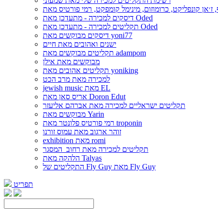
רשימת התקליטים למכירה שלי מאת שמעוני
דיסקים למכירה - מתעדכן מאת Oded
תקליטים למכירה - מתעדכן מאת Oded
דיסקים מבוקשים מאת yoni77
ישנים ואהובים מאת חיים
תקליטים מבוקשים מאת adampom
מבוקשים מאת אילן
תקליטים אהובים מאת yoniking
למכירה מאת מרב הכט
jewish music מאת EL
אריס סאן מאת Doron Edut
תקליטים ישראליים למכירה מאת אברהם אליעזר
מבוקשים מאת Yarin
רמי פורטיס פלונטר מאת troponin
זוהר ארגוב מאת עמוס זורנו
exhibition מאת romi
תקליטים למכירה מאת רחוב_המסגר
הלהקה מאת Talyas
התקליטים של Fly Guy מאת Fly Guy
תפריט