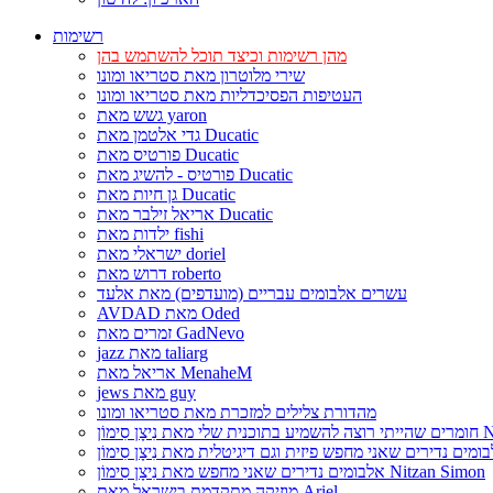
רשימות
מהן רשימות וכיצד תוכל להשתמש בהן
שירי מלוטרון מאת סטריאו ומונו
העטיפות הפסיכדליות מאת סטריאו ומונו
גשש מאת yaron
גדי אלטמן מאת Ducatic
פורטיס מאת Ducatic
פורטיס - להשיג מאת Ducatic
גן חיות מאת Ducatic
אריאל זילבר מאת Ducatic
ילדות מאת fishi
ישראלי מאת doriel
דרוש מאת roberto
עשרים אלבומים עבריים (מועדפים) מאת אלעד
AVDAD מאת Oded
זמרים מאת GadNevo
jazz מאת taliarg
אריאל מאת MenaheM
jews מאת guy
מהדורת צלילים למזכרת מאת סטריאו ומונו
Nitzan Si
אלבומים נדירים שאני מחפש מאת נִיצָן סִימוֹן Nitzan Simon
מוזיקה מתקדמת בישראל מאת Ariel