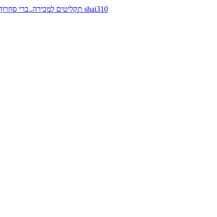
תקליטים למכירה..ברי סחרוֹף, ז׳אן קונפליקט, כרומוזום, מינימל קומפקט, רמי פורטיס מאת shai310