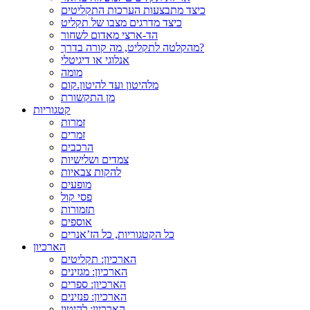
כיצד מתבצעות הערכות התקליטים
כיצד מדרגים מצבו של תקליט
הד-ארצי מאדום לשחור
מהקלטה לתקליט, מה קורה בדרך?
אנלוגי או דיגיטלי
מומה
מלהיטון ועד להיטון.קום
מן התקשורת
קטגוריות
זמרות
זמרים
הרכבים
צמדים ושלישיות
להקות צבאיות
מופעים
פסי קול
תזמורות
אוספים
כל הקטגוריות, כל הז’אנרים
הארכיון
הארכיון: תקליטים
הארכיון: מגזינים
הארכיון: ספרים
הארכיון: פנזינים
הארכיון: להיטון