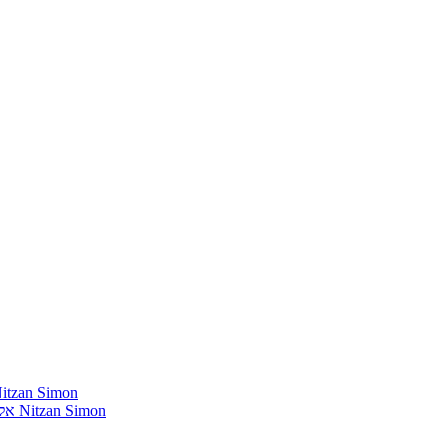
חומרים שהייתי רוצה להשמיע בתוכנית שלי מאת נִיצָן סִימוֹן mon
אלבומים נדירים שאני מחפש פיזית וגם דיגיטלית מאת נִיצָן סִימוֹן Nitzan Simon