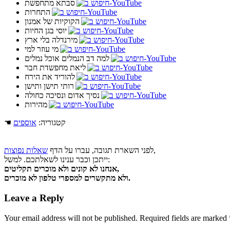
סבתא מתחפשת
התחרות
הקוקיות של אמנון
יוסי בגן החיות
מירנדלה בלי ארץ
מי עוזר למי
למה דב הנמלים אוכל נמלים
ליאת מחפשדת חבר
להוריד את הירח
רותי תישן ותישן
נסיך אדום ונסיכה כחולה
מהירות
☚ קטגוריה:
אוספים
,
לפני השארת תגובה, עברו על הדף
שאלות נפוצות
ייתכן וכבר ענינו לשאלתכם. למשל:
אנחנו לא קונים ולא מוכרים תקליטים,
ולא מתקשרים למספרי טלפון לא מוכרים.
Leave a Reply
Your email address will not be published.
Required fields are marked