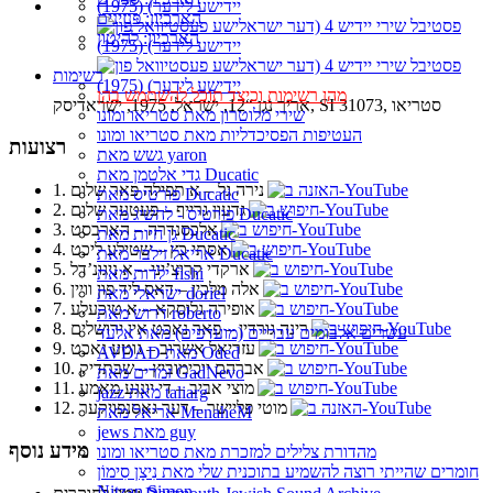
הארכיון: פנזינים
הארכיון: להיטון
רשימות
מהן רשימות וכיצד תוכל להשתמש בהן
אריך נגן “12, ישראל, 1975, ישראדיסק, SI 31073, סטריאו
שירי מלוטרון מאת סטריאו ומונו
העטיפות הפסיכדליות מאת סטריאו ומונו
רצועות
גשש מאת yaron
גדי אלטמן מאת Ducatic
1. נירה גל‏ – א תפילה פאר שלום
פורטיס מאת Ducatic
2. גדעון גרייף‏ – פעטער שלום
פורטיס - להשיג מאת Ducatic
3. אלכסנדרה‏ – הארבסט
גן חיות מאת Ducatic
4. אסתי כץ‏ – שטילע ליכט
אריאל זילבר מאת Ducatic
5. ארקדי קרוצ’יני‏ – א ניגונ’דל
ילדות מאת fishi
6. אלה מלכין‏ – דאס ליד פון וויין
ישראלי מאת doriel
7. אופירה גלוסקא‏ – א טיכעלע
דרוש מאת roberto
8. רינה גורדין‏ – פאר נאכט אין ירושלים
עשרים אלבומים עבריים (מועדפים) מאת אלעד
9. עזריאל אשרוב‏ – גוטע נאכט
AVDAD מאת Oded
10. אברהם יוכימוביץ‏ – שבתדיק
זמרים מאת GadNevo
11. מוצי אביב‏ – די יונגע מאמע
jazz מאת taliarg
12. מוטי פליישר‏ – דער גאסנפויקער
אריאל מאת MenaheM
jews מאת guy
מידע נוסף
מהדורת צלילים למזכרת מאת סטריאו ומונו
חומרים שהייתי רוצה להשמיע בתוכנית שלי מאת נִיצָן סִימוֹן
Nitzan Simon