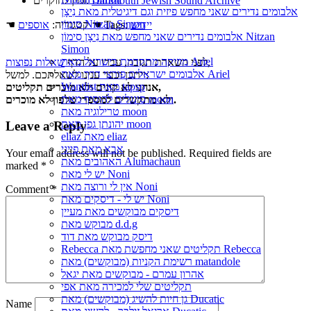
Dartmouth Jewish Sound Archive
זמין לחוקרים:
אלבומים נדירים שאני מחפש פיזית וגם דיגיטלית מאת נִיצָן
סִימוֹן Nitzan Simon
יידיש
☚ Tags:
☚ קטגוריה:
אוספים
אלבומים נדירים שאני מחפש מאת נִיצָן סִימוֹן Nitzan
Simon
מוזיקה מתקדמת בישראל מאת Ariel
,
לפני השארת תגובה, עברו על הדף
שאלות נפוצות
אלבומים ישראלים פורצי דרך מאת Ariel
ייתכן וכבר ענינו לשאלתכם. למשל:
Wantlist מאת tapsp
אנחנו לא קונים ולא מוכרים תקליטים,
סינגלים להוסיף מאת moon
ולא מתקשרים למספרי טלפון לא מוכרים.
טרילוגיה מאת moon
יהונתן גפן מאת moon
Leave a Reply
eliaz מאת eliaz
אבא מאת פייגי
Your email address will not be published.
Required fields are
האהובים מאת Alumachaun
marked
*
יש לי מאת Noni
אין לי ורוצה מאת Noni
Comment
*
יש לי - דיסקים מאת Noni
דיסקים מבוקשים מאת מעיין
מבוקש מאת d.d.g
דיסק מבוקש מאת דוד
Rebecca תקליטים שאני מחפשת מאת Rebecca
רשימת הקניות (מבוקשים) מאת matandole
אהרון עמרם - מבוקשים מאת יגאל
תקליטים שלי למכירה מאת אפי
גן חיות להשיג (מבוקשים) מאת Ducatic
Name