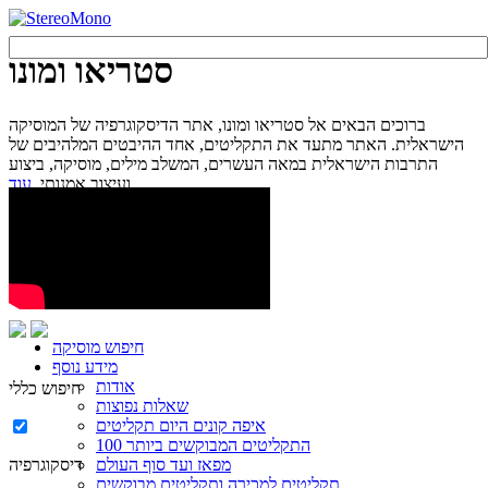
סטריאו ומונו
ברוכים הבאים אל סטריאו ומונו, אתר הדיסקוגרפיה של המוסיקה
הישראלית. האתר מתעד את התקליטים, אחד ההיבטים המלהיבים של
התרבות הישראלית במאה העשרים, המשלב מילים, מוסיקה, ביצוע
עוד...
ועיצוב אמנותי.
חיפוש מוסיקה
מידע נוסף
אודות
חיפוש כללי
שאלות נפוצות
איפה קונים היום תקליטים
100 התקליטים המבוקשים ביותר
מפאז ועד סוף העולם
דיסקוגרפיה
תקליטים למכירה ותקליטים מבוקשים