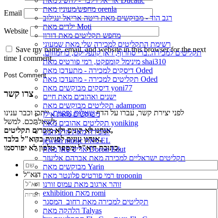
אריאל זילבר - להשיג מאת Ducatic
מחפש/מעונין מאת orenla
Email
רגב הוד - מבוקשים מאת ריטה אריאל ינגילוב
ילדים מאת Moti
Website
מחפש תקליטים מאת דורון
רשימת התקליטים למכירה שלי מאת שמעוני
Save my name, email, and website in this browser for the next
תקליטים למכירה..ברי סחרוֹף, ז׳אן קונפליקט, כרומוזום,
time I comment.
מינימל קומפקט, רמי פורטיס מאת shai310
דיסקים למכירה - מתעדכן מאת Oded
תקליטים למכירה - מתעדכן מאת Oded
דיסקים מבוקשים מאת yoni77
צרו קשר
ישנים ואהובים מאת חיים
תקליטים מבוקשים מאת adampom
לפני יצירת קשר, עברו על הדף
שאלות נפוצות
, ייתכן וכבר ענינו
מבוקשים מאת אילן
לשאלתכם. למשל:
תקליטים אהובים מאת yoniking
אנחנו לא קונים ולא מוכרים תקליטים,
למכירה מאת מרב הכט
אנחנו עונים לפניות בדוא"ל בלבד,
jewish music מאת EL
כתובת דוא"ל ומספר טלפון לא יפורסמו.
אריס סאן מאת Doron Edut
תקליטים ישראליים למכירה מאת אברהם אליעזר
מבוקשים מאת Yarin
דוא"ל
רמי פורטיס פלונטר מאת troponin
זוהר ארגוב מאת עמוס זורנו
exhibition מאת romi
תקליטים למכירה מאת רחוב_המסגר
הלהקה מאת Talyas