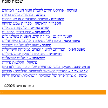
שכנות טובה
זמרשת
- פרויקט חירום להצלת הזמר העברי המוקדם
פזמונט
- מצעדי פזמונים ברשת
פואטרנס
- פזמונים מתורגמים או מעוברתים
הספרייה הלאומית
- ספריית שמע ומוזיקה
שרים במדים
- הלהקות הצבאיות
להיטון.קום
- מגזין בידור, כמו פעם
קוטנר רוק.נט
- מוזיקה היום, הופעות באולפן גל"צ
סיפור כיסוי
- סיפורן של עטיפות האלבומים הישראליים
המגבר
- שעה קלה של רוק ישראלי
מפעל הפיס
- הפרויקט לתיעוד יוצרים במוסיקה הישראלית
דודיפדיה
- ביוגרפיות ותחקירים מוסיקליים
ישראבוט
- בוטלגים ישראליים
פוסיהל
- הקלטות נדירות
זה מסתובב
- מוסיקה מימי הבראשית של הפופ העברי (ארכיון)
צד א' צד ב'
- המדריך הישראלי להדפסות תקליטים (ארכיון)
מומה
- אנציקלופדיה של המוסיקה הישראלית (ארכיון חלקי)
©2026 סטריאו ומונו
e »