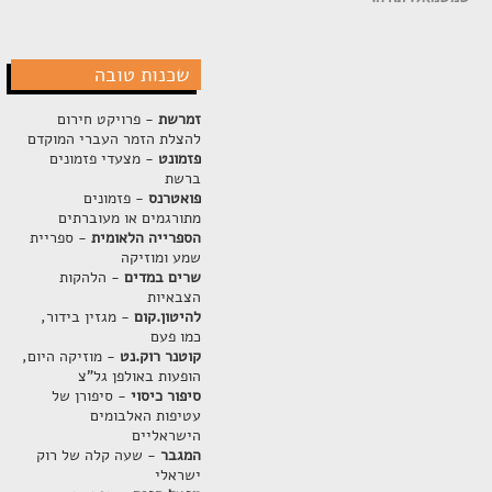
שכנות טובה
זמרשת
- פרויקט חירום
להצלת הזמר העברי המוקדם
פזמונט
- מצעדי פזמונים
ברשת
פואטרנס
- פזמונים
מתורגמים או מעוברתים
הספרייה הלאומית
- ספריית
שמע ומוזיקה
שרים במדים
- הלהקות
הצבאיות
להיטון.קום
- מגזין בידור,
כמו פעם
קוטנר רוק.נט
- מוזיקה היום,
הופעות באולפן גל"צ
סיפור כיסוי
- סיפורן של
עטיפות האלבומים
הישראליים
המגבר
- שעה קלה של רוק
ישראלי