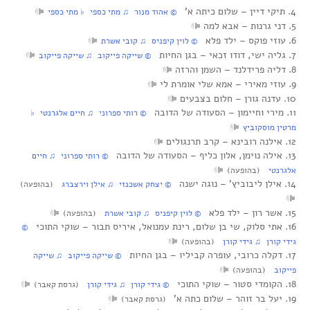
4. תיקי דיין‏ – שלום כיתה א’
© אהוד מנור ♫ מתי כספי ♭ מתי כספי
5. דני גרנות‏ – אבא למה
6. עוזי פוקס‏ – ילד פלא
© לוין קיפניס ♫ קובי אשרת
7. גליה ישי, דודו זכאי‏ – בגן החיות
© שייקה פייקוב ♫ שייקה פייקוב
8. דליה פרידלנד‏ – השמן והרזה
9. עוזי מאירי‏ – אמא שלי אומרת לי
10. עדנה גורן‏ – חלום בצבעים
11. מירי וחיימון‏ – הסעודה של הדובה
© רותי ספרוני ♫ חיים אלגרנטי ♭
מרטין מוסקוביץ
12. אילנה רובינא‏ – קרב תרנגולים
13. אילה נוימן, אלון כליף‏ – הסעודה של הדובה
© רותי ספרוני ♫ חיים
אלגרנטי
(בהופעה)
14. אילן ליבוביץ’‏ – נוגה ישנה
© יצחק אשכנזי ♫ אילן וירצברג
(בהופעה)
15. אשר רון‏ – ילד פלא
© לוין קיפניס ♫ קובי אשרת
(בהופעה)
16. אתי סלוק, שי בן שלום, רינת עמנואל, איריס תבור‏ – שוקי התוכי
©
גידי קורן ♫ גידי קורן
(בהופעה)
17. דקלה כרובי, עופרה קביליו‏ – בגן החיות
© שייקה פייקוב ♫ שייקה
פייקוב
(בהופעה)
18. הקומדי סטור‏ – שוקי התוכי
© גידי קורן ♫ גידי קורן
(גרסת קאבר)
19. יעל בר זוהר‏ – שלום כתה א’
(גרסת קאבר)