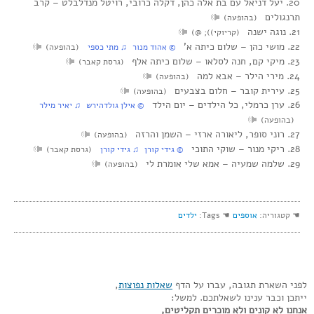
20. יעל דניאל עם בת אלה כהן, דקלה כרובי, רויטל מנדלבלט‏ – קרב
תרנגולים
(בהופעה)
21. נוגה ישנה
(קריוקי)); @)
22. מושי כהן‏ – שלום כיתה א’
© אהוד מנור ♫ מתי כספי
(בהופעה)
23. מיקי קם, חנה לסלאו‏ – שלום כיתה אלף
(גרסת קאבר)
24. מירי הילר‏ – אבא למה
(בהופעה)
25. עירית קובר‏ – חלום בצבעים
(בהופעה)
26. ערן כרמלי, כל הילדים‏ – יום הילד
© אילן גולדהירש ♫ יאיר מילר
(בהופעה)
27. רוני סופר, ליאורה ארזי‏ – השמן והרזה
(בהופעה)
28. ריקי מנור‏ – שוקי התוכי
© גידי קורן ♫ גידי קורן
(גרסת קאבר)
29. שלמה שמעיה‏ – אמא שלי אומרת לי
(בהופעה)
☚ קטגוריה:
אוספים
☚ Tags:
ילדים
לפני השארת תגובה, עברו על הדף
שאלות נפוצות
,
ייתכן וכבר ענינו לשאלתכם. למשל:
אנחנו לא קונים ולא מוכרים תקליטים,