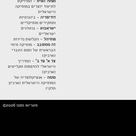
מפעל הפיס
- הפרויקט
לתיעוד יוצרים במוסיקה
הישראלית
דודיפדיה
- ביוגרפיות
ותחקירים מוסיקליים
ישראבוט
- בוטלגים
ישראליים
פוסיהל
- הקלטות נדירות
זה מסתובב
- מוסיקה מימי
הבראשית של הפופ העברי
(ארכיון)
צד א' צד ב'
- המדריך
הישראלי להדפסות תקליטים
(ארכיון)
מומה
- אנציקלופדיה של
המוסיקה הישראלית (ארכיון
חלקי)
©2026 סטריאו ומונו