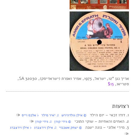
אריך נגן “12, ישראל, 1975, אמיר ואפרת (ישראדיסק), SA 32030,
סטריאו,
$15
רצועות
1. דודו זכאי‏ – יום הילד
© אילן גולדהירש ♫ יאיר מילר ♭ אלכס וייס
2. האחים והאחיות‏ – שוקי התוכי
© גידי קורן ♫ גידי קורן
3. מירי אלוני‏ – נוגה ישנה
© יצחק אשכנזי ♫ אילן וירצברג ♭ אילן וירצברג