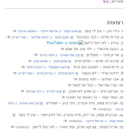
סטריאו,
$15
רצועות
1. גידי גוב‏ – אין לי כסף
© אהוד מנור ♫ אריאל זילבר ♭ שלמה גרוניך
2. נורית גלרון‏ – לבד בקרנבל
© יעקב גלעד ♫ יהודה פוליקר ♭ אורי קריב
3. בנזין‏ – לא יכול לישון
4. רבקה מיכאלי‏ – ילד טוב של אמא
5. אריק סיני‏ – חתולים
© קרן אור שוורץ ♫ זוהר בירגר
6. ארבע לב אדום‏ – עולם חדש
© שלום חנוך ♫ שלום חנוך
7. חיים משה‏ – לאהוב כמו גדול
© לאה לופנפלד ♫ רונית רולנד
8. ירדנה ארזי‏ – לא נעצור
© יורם טהרלב ♫ נורית הירש ♭ אורי קריב
9. אבי טולדנו‏ – למה במכות
10. שרי צוריאל‏ – הכל על הקול
11. צביקה פיק‏ – כן אוהב לא אוהב
© קובי לוריא ♫ דני עמיהוד
12. נעמי שמר‏ – נר ראשון של חנוכה
13. אביבית צמח, מיה גוברין, רוני כהן‏ – חתולים
© קרן אור שוורץ ♫ זוהר
בירגר
(בהופעה)
14. אביבית צמח, שי ירון, מיה גוברין, טל זלוביסקי‏ – אין לי כסף
©
אהוד מנור ♫ אריאל זילבר
(בהופעה)
15. אריה קסטר, צביקה טויק, צחי מאיר‏ – לא יכול לישון
(בהופעה)