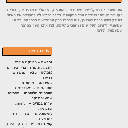
אנו מעוניינים בתקליטים ישנים מכל הסוגים, ישראליים ולועזיים, גדולים
כקטנים ועיתוני מוסיקה מכל התקופות. הדבר יסייע לנו להעשיר את האתר
במידע שלא הכרנו לפני כן, וגם לכסות חלק מההוצאות הכספיות. כל מי
שמעוניין לתרום תקליטים ועיתוני מוסיקה, צרו אתנו קשר בתיבה
שמשמאל. תודה!
שכנות טובה
זמרשת
- פרויקט חירום
להצלת הזמר העברי המוקדם
פזמונט
- מצעדי פזמונים
ברשת
פואטרנס
- פזמונים
מתורגמים או מעוברתים
הספרייה הלאומית
- ספריית
שמע ומוזיקה
שרים במדים
- הלהקות
הצבאיות
להיטון.קום
- מגזין בידור,
כמו פעם
קוטנר רוק.נט
- מוזיקה היום,