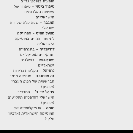
הופעות באולפן גל"צ
סיפור כיסוי
- סיפורן של
עטיפות האלבומים
הישראליים
המגבר
- שעה קלה של רוק
ישראלי
מפעל הפיס
- הפרויקט
לתיעוד יוצרים במוסיקה
הישראלית
דודיפדיה
- ביוגרפיות
ותחקירים מוסיקליים
ישראבוט
- בוטלגים
ישראליים
פוסיהל
- הקלטות נדירות
זה מסתובב
- מוסיקה מימי
הבראשית של הפופ העברי
(ארכיון)
צד א' צד ב'
- המדריך
הישראלי להדפסות תקליטים
(ארכיון)
מומה
- אנציקלופדיה של
המוסיקה הישראלית (ארכיון
חלקי)