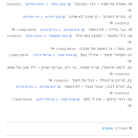
16. אשרה קריספין‏ – לבד בקרנבל
© יעקב גלעד ♫ יהודה פוליקר
(בהופעה)
17. בוריס רומרוב‏ – כן אוהב לא אוהב
© קובי לוריא ♫ דני עמיהוד
(בהופעה)
18. גבי ברלין‏ – לא נעצור
© יורם טהרלב ♫ נורית הירש
(גרסת קאבר)
19. גילי נתנאל‏ – לאהוב כמו גדול
© לאה לופנפלד ♫ רונית רולנד
(בהופעה)
20. הופ!‏ – נר ראשון של חנוכה
(גרסת קאבר)
21. הקומדי סטור‏ – אין לי כסף
© אהוד מנור ♫ אריאל זילבר
(גרסת קאבר)
22. לימור מיכאלי, אריה קסטר, שי ירון, צביקה טויק‏ – ילד טוב של אמא
(בהופעה)
23. מרינה פיינגולד‏ – הכל על הקול
(בהופעה)
24. רונית לבבי, ענבר עובד‏ – לא נעצור
© יורם טהרלב ♫ נורית הירש
(בהופעה)
25. רועי ברנתן‏ – אין לי כסף
© אהוד מנור ♫ אריאל זילבר
(גרסת קאבר)
☚ קטגוריה:
אוספים