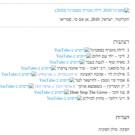
תקליטור, ישראל, 2010, אן אם סי, סטריאו
רצועות
1. לילה מוטרף בפסטיגל
2. ליבי‏ – ילד עם חלום
3. מאיה שוף‏ – לגעת בעבר
4. טל מוסאני, רוני דאוני‏ – שיר אהבה צרפתי
5. אילנית לוי‏ – אהבה ראשונה
‏ © יורם טהרלב‏ ♫ אבי טולדנו
6. אמיר פיי גוטמן‏ – להישאר לעד
7. יון תומרקין‏ – כשאמצא אותך
‏ © ארקדי דוכין‏ ♫ ארקדי דוכין
8. עוז זהבי‏ – Dont Stop The Grove
9. רוני דלומי‏ – מחוץ למילים
הערות
הפקה: סולן הפקות