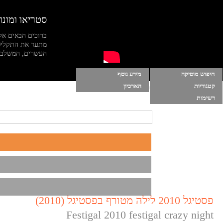
סטריאו ומונו
ברוכים הבאים אל
מתעד את התקליט
העשרים, המשלב מי
חיפוש מוסיקה
מידע נוסף
קטגוריות
הארכיון
הרשימות שלי
|
התחברות
|
הפעל מוסיקה ברקע
רשימות
פסטיגל 2010 לילה מטורף בפסטיגל (2010)
Festigal 2010 festigal crazy night