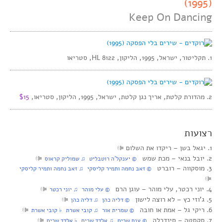
(1995)
Keep On Dancing
1. תקליטור, ישראל, 1995, הליקון, HL 8122, סטריאו
2. מהדורת קלטת, אריך נגן קלטת, ישראל, 1995, הליקון, סטריאו,
$15
רצועות
1. יגאל בשן‏ – ריקדו את השלום
2. יובל בנאי‏ – מכת שמש
‏ © יענקל’ה רוטבליט‏ ♫ שמוליק קראוס
3. מוסקווה‏ – רוברט
‏ © זאב נחמה ותמיר קליסקי‏ ♫ זאב נחמה ותמיר קליסקי
4. יוני רכטר, עלי מוהר‏ – עוגן הרם
‏ © עלי מוהר‏ ♫ יוני רכטר
5. ג’וזי כץ‏ – לא רוצה לישון
‏ © דליה כהן‏ ♫ דליה כהן
6. ריקי גל‏ – אמת או חובה
‏ © שמרית אור‏ ♫ קובי אשרת‏ ♭ קובי אשרת
7. סקסטה‏ – סינדרלה
‏ © ענת שרים‏ ♫ אלדד שרים‏ ♭ אלדד שרים