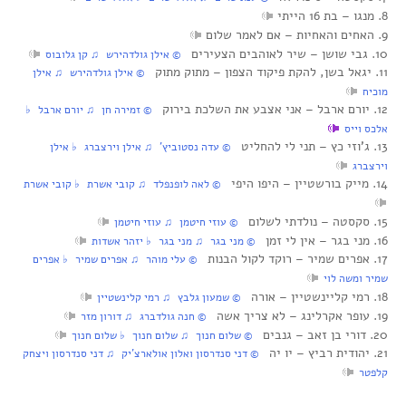
8. מנגו‏ – בת 16 הייתי
9. האחים והאחיות‏ – אם לאמר שלום
10. גבי שושן‏ – שיר לאוהבים הצעירים
‏ © אילן גולדהירש‏ ♫ קן גלובוס
11. יגאל בשן, להקת פיקוד הצפון‏ – מתוק מתוק
‏ © אילן גולדהירש‏ ♫ אילן
מוכיח
12. יורם ארבל‏ – אני אצבע את השלכת בירוק
‏ © זמירה חן‏ ♫ יורם ארבל‏ ♭
אלכס וייס
13. ג’וזי כץ‏ – תני לי להחליט
‏ © עדה נסטוביץ’‏ ♫ אילן וירצברג‏ ♭ אילן
וירצברג
14. מייק בורשטיין‏ – היפו היפי
‏ © לאה לופנפלד‏ ♫ קובי אשרת‏ ♭ קובי אשרת
15. סקסטה‏ – נולדתי לשלום
‏ © עוזי חיטמן‏ ♫ עוזי חיטמן
16. מני בגר‏ – אין לי זמן
‏ © מני בגר‏ ♫ מני בגר‏ ♭ יזהר אשדות
17. אפרים שמיר‏ – רוקד לקול הבנות
‏ © עלי מוהר‏ ♫ אפרים שמיר‏ ♭ אפרים
שמיר ומשה לוי
18. רמי קליינשטיין‏ – אורה
‏ © שמעון גלבץ‏ ♫ רמי קלינשטיין
19. עופר אקרלינג‏ – לא צריך אשה
‏ © חנה גולדברג‏ ♫ דורון מזר
20. דורי בן זאב‏ – גנבים
‏ © שלום חנוך‏ ♫ שלום חנוך‏ ♭ שלום חנוך
21. יהודית רביץ‏ – יו יה
‏ © דני סנדרסון ואלון אולארצ’יק‏ ♫ דני סנדרסון ויצחק
קלפטר