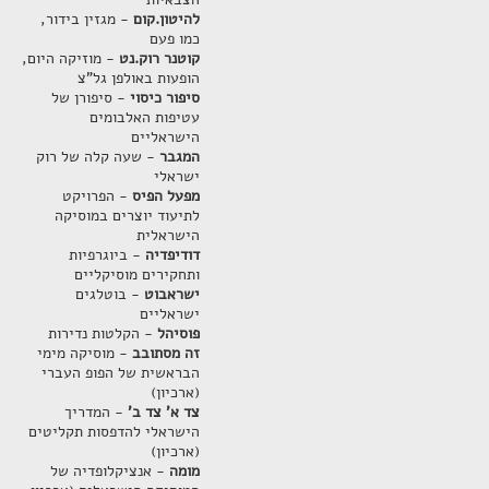
להיטון.קום
- מגזין בידור,
כמו פעם
קוטנר רוק.נט
- מוזיקה היום,
הופעות באולפן גל"צ
סיפור כיסוי
- סיפורן של
עטיפות האלבומים
הישראליים
המגבר
- שעה קלה של רוק
ישראלי
מפעל הפיס
- הפרויקט
לתיעוד יוצרים במוסיקה
הישראלית
דודיפדיה
- ביוגרפיות
ותחקירים מוסיקליים
ישראבוט
- בוטלגים
ישראליים
פוסיהל
- הקלטות נדירות
זה מסתובב
- מוסיקה מימי
הבראשית של הפופ העברי
(ארכיון)
צד א' צד ב'
- המדריך
הישראלי להדפסות תקליטים
(ארכיון)
מומה
- אנציקלופדיה של