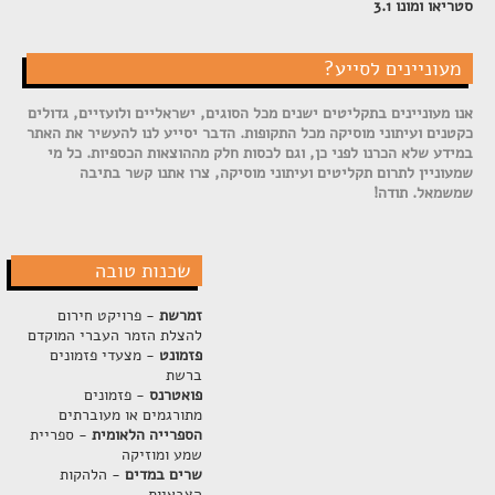
סטריאו ומונו 3.1
מעוניינים לסייע?
אנו מעוניינים בתקליטים ישנים מכל הסוגים, ישראליים ולועזיים, גדולים
כקטנים ועיתוני מוסיקה מכל התקופות. הדבר יסייע לנו להעשיר את האתר
במידע שלא הכרנו לפני כן, וגם לכסות חלק מההוצאות הכספיות. כל מי
שמעוניין לתרום תקליטים ועיתוני מוסיקה, צרו אתנו קשר בתיבה
שמשמאל. תודה!
שכנות טובה
זמרשת
- פרויקט חירום
להצלת הזמר העברי המוקדם
פזמונט
- מצעדי פזמונים
ברשת
פואטרנס
- פזמונים
מתורגמים או מעוברתים
הספרייה הלאומית
- ספריית
שמע ומוזיקה
שרים במדים
- הלהקות
הצבאיות