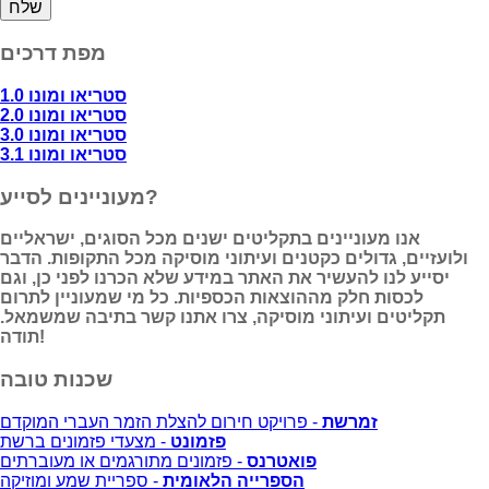
מפת דרכים
סטריאו ומונו 1.0
סטריאו ומונו 2.0
סטריאו ומונו 3.0
סטריאו ומונו 3.1
מעוניינים לסייע?
אנו מעוניינים בתקליטים ישנים מכל הסוגים, ישראליים
ולועזיים, גדולים כקטנים ועיתוני מוסיקה מכל התקופות. הדבר
יסייע לנו להעשיר את האתר במידע שלא הכרנו לפני כן, וגם
לכסות חלק מההוצאות הכספיות. כל מי שמעוניין לתרום
תקליטים ועיתוני מוסיקה, צרו אתנו קשר בתיבה שמשמאל.
תודה!
שכנות טובה
זמרשת
- פרויקט חירום להצלת הזמר העברי המוקדם
פזמונט
- מצעדי פזמונים ברשת
פואטרנס
- פזמונים מתורגמים או מעוברתים
הספרייה הלאומית
- ספריית שמע ומוזיקה