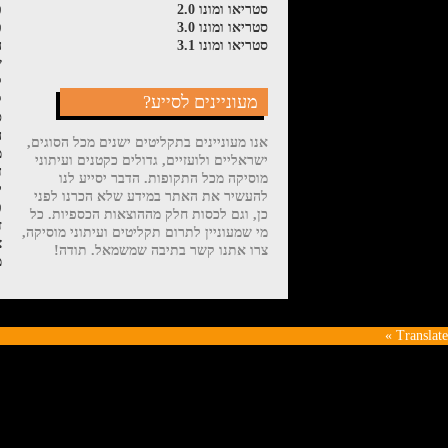
סטריאו ומונו 2.0
פ
סטריאו ומונו 3.0
פ
סטריאו ומונו 3.1
ה
ש
ל
מעוניינים לסייע?
ק
ס
ה
אנו מעוניינים בתקליטים ישנים מכל הסוגים,
מ
ישראליים ולועזיים, גדולים כקטנים ועיתוני
ד
מוסיקה מכל התקופות. הדבר יסייע לנו
י
להעשיר את האתר במידע שלא הכרנו לפני
פ
כן, וגם לכסות חלק מההוצאות הכספיות. כל
ז
מי שמעוניין לתרום תקליטים ועיתוני מוסיקה,
צ
צרו אתנו קשר בתיבה שמשמאל. תודה!
מ
Translate »