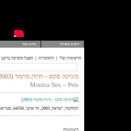
חיפוש מוסיקה
מידע נוסף
הרשימות שלי
|
התחברות
|
הפעל מוסיקה ברקע
מוניקה סקס – חיות מחמד (2003)
Monica Sex – Pets
תקליטור, ישראל, 2003, הד ארצי, 64350, סטריאו
רצועות