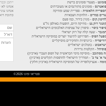
זמונט
- מצעדי פזמונים ברשת
ייתכן וכבר
ואטרנס
- פזמונים מתורגמים או מעוברתים
אנחנו לא ק
ספרייה הלאומית
- ספריית שמע ומוזיקה
אנחנו עוני
רים במדים
- הלהקות הצבאיות
כתובת דוא"
היטון.קום
- מגזין בידור, כמו פעם
וטנר רוק.נט
- מוזיקה היום, הופעות באולפן גל"צ
יפור כיסוי
- סיפורן של עטיפות האלבומים הישראליים
מגבר
- שעה קלה של רוק ישראלי
פעל הפיס
- הפרויקט לתיעוד יוצרים במוסיקה הישראלית
ודיפדיה
- ביוגרפיות ותחקירים מוסיקליים
שראבוט
- בוטלגים ישראליים
וסיהל
- הקלטות נדירות
ה מסתובב
- מוסיקה מימי הבראשית של הפופ העברי (ארכיון)
ד א' צד ב'
- המדריך הישראלי להדפסות תקליטים (ארכיון)
ומה
- אנציקלופדיה של המוסיקה הישראלית (ארכיון חלקי)
©2026 סטריאו ומונו