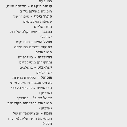
כמו פעם
קוטנר רוק.נט
- מוזיקה היום,
הופעות באולפן גל"צ
סיפור כיסוי
- סיפורן של
עטיפות האלבומים
הישראליים
המגבר
- שעה קלה של רוק
ישראלי
מפעל הפיס
- הפרויקט
לתיעוד יוצרים במוסיקה
הישראלית
דודיפדיה
- ביוגרפיות
ותחקירים מוסיקליים
ישראבוט
- בוטלגים
ישראליים
פוסיהל
- הקלטות נדירות
זה מסתובב
- מוסיקה מימי
הבראשית של הפופ העברי
(ארכיון)
צד א' צד ב'
- המדריך
הישראלי להדפסות תקליטים
(ארכיון)
מומה
- אנציקלופדיה של
המוסיקה הישראלית (ארכיון
חלקי)