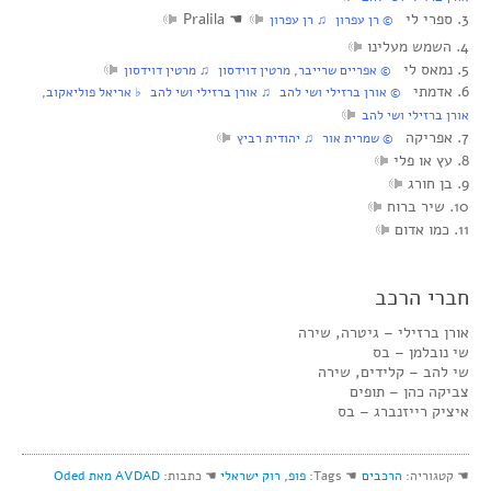
3. ספרי לי
☚
Pralila
© רן עפרון ♫ רן עפרון
4. השמש מעלינו
5. נמאס לי
© אפריים שרייבר, מרטין דוידסון ♫ מרטין דוידסון
6. אדמתי
© אורן ברזילי ושי להב ♫ אורן ברזילי ושי להב ♭ אריאל פוליאקוב,
אורן ברזילי ושי להב
7. אפריקה
© שמרית אור ♫ יהודית רביץ
8. עץ או פלי
9. בן חורג
10. שיר ברוח
11. כמו אדום
חברי הרכב
אורן ברזילי – גיטרה, שירה
שי נובלמן – בס
שי להב – קלידים, שירה
צביקה כהן – תופים
איציק רייזנברג – בס
☚ קטגוריה:
הרכבים
☚ Tags:
פופ
,
רוק ישראלי
☚ כתבות:
AVDAD מאת Oded