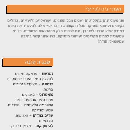
מעוניינים לסייע?
אנו מעוניינים בתקליטים ישנים מכל הסוגים, ישראליים ולועזיים, גדולים
כקטנים ועיתוני מוסיקה מכל התקופות. הדבר יסייע לנו להעשיר את האתר
במידע שלא הכרנו לפני כן, וגם לכסות חלק מההוצאות הכספיות. כל מי
שמעוניין לתרום תקליטים ועיתוני מוסיקה, צרו אתנו קשר בתיבה
שמשמאל. תודה!
שכנות טובה
זמרשת
- פרויקט חירום
להצלת הזמר העברי המוקדם
פזמונט
- מצעדי פזמונים
ברשת
פואטרנס
- פזמונים
מתורגמים או מעוברתים
הספרייה הלאומית
- ספריית
שמע ומוזיקה
שרים במדים
- הלהקות
הצבאיות
להיטון.קום
- מגזין בידור,