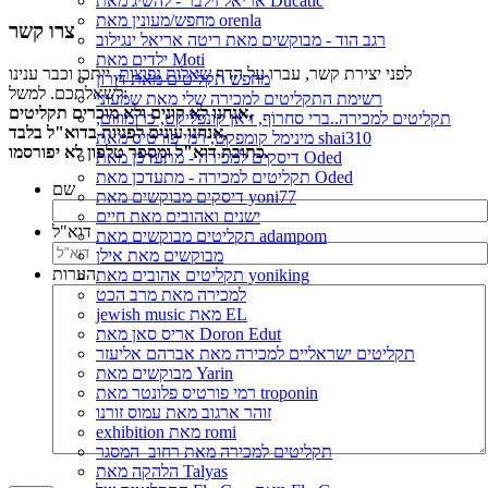
אריאל זילבר - להשיג מאת Ducatic
מחפש/מעונין מאת orenla
צרו קשר
רגב הוד - מבוקשים מאת ריטה אריאל ינגילוב
ילדים מאת Moti
לפני יצירת קשר, עברו על הדף
שאלות נפוצות
, ייתכן וכבר ענינו
מחפש תקליטים מאת דורון
לשאלתכם. למשל:
רשימת התקליטים למכירה שלי מאת שמעוני
אנחנו לא קונים ולא מוכרים תקליטים,
תקליטים למכירה..ברי סחרוֹף, ז׳אן קונפליקט, כרומוזום,
אנחנו עונים לפניות בדוא"ל בלבד,
מינימל קומפקט, רמי פורטיס מאת shai310
כתובת דוא"ל ומספר טלפון לא יפורסמו.
דיסקים למכירה - מתעדכן מאת Oded
תקליטים למכירה - מתעדכן מאת Oded
שם
דיסקים מבוקשים מאת yoni77
ישנים ואהובים מאת חיים
דוא"ל
תקליטים מבוקשים מאת adampom
מבוקשים מאת אילן
הערות
תקליטים אהובים מאת yoniking
למכירה מאת מרב הכט
jewish music מאת EL
אריס סאן מאת Doron Edut
תקליטים ישראליים למכירה מאת אברהם אליעזר
מבוקשים מאת Yarin
רמי פורטיס פלונטר מאת troponin
זוהר ארגוב מאת עמוס זורנו
exhibition מאת romi
תקליטים למכירה מאת רחוב_המסגר
הלהקה מאת Talyas