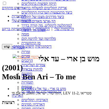
תיקון קפיצות בתקליטים
חיפוש מתקדם »
אריזת תקליטים למשלוח בדואר
כיצד מתבצעות הערכות התקליטים
התחברות
כיצד מדרגים מצבו של תקליט
הרשימות שלי
הד-ארצי מאדום לשחור
מהקלטה לתקליט, מה קורה בדרך?
הרשימות שלי
|
התחברות
|
הפעל מוסיקה ברקע
אנלוגי או דיגיטלי
מומה
מלהיטון ועד להיטון.קום
מן התקשורת
דיסקוגרפיה
חיפוש מתקדם
קטגוריות
זמרות
זמרים
מוש בן ארי – עד אלי
הוסף לרשימה
הרכבים
צמדים ושלישיות
(2001)
להקות צבאיות
מופעים
Mosh Ben Ari – To me
פסי קול
תזמורות
אוספים
כל הקטגוריות, כל הז’אנרים
תקליטור, ישראל, 2001, אן אם סי, LEV 11-2, סטריאו
הארכיון
הארכיון: תקליטים
רצועות
הארכיון: מגזינים
הארכיון: ספרים