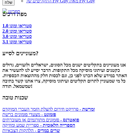
התקליטים של Fly Guy מאת Fly Guy
תפריט
מפת דרכים
סטריאו ומונו 1.0
סטריאו ומונו 2.0
סטריאו ומונו 3.0
סטריאו ומונו 3.1
מעוניינים לסייע?
אנו מעוניינים בתקליטים ישנים מכל הסוגים, ישראליים ולועזיים, גדולים
כקטנים ועיתוני מוסיקה מכל התקופות. הדבר יסייע לנו להעשיר את
האתר במידע שלא הכרנו לפני כן, וגם לכסות חלק מההוצאות הכספיות.
כל מי שמעוניין לתרום תקליטים ועיתוני מוסיקה, צרו אתנו קשר בתיבה
שמשמאל. תודה!
שכנות טובה
זמרשת
- פרויקט חירום להצלת הזמר העברי המוקדם
פזמונט
- מצעדי פזמונים ברשת
פואטרנס
- פזמונים מתורגמים או מעוברתים
הספרייה הלאומית
- ספריית שמע ומוזיקה
שרים במדים
- הלהקות הצבאיות