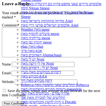
Leave a Reply
אלבומים נדירים שאני מחפש פיזית וגם דיגיטלית מאת נִיצָן
סִימוֹן Nitzan Simon
אלבומים נדירים שאני מחפש מאת נִיצָן סִימוֹן Nitzan
Your email address will not be published.
Required fields are
Simon
marked
*
מוזיקה מתקדמת בישראל מאת Ariel
Comment
*
אלבומים ישראלים פורצי דרך מאת Ariel
Wantlist מאת tapsp
סינגלים להוסיף מאת moon
טרילוגיה מאת moon
יהונתן גפן מאת moon
eliaz מאת eliaz
אבא מאת פייגי
האהובים מאת Alumachaun
יש לי מאת Noni
אין לי ורוצה מאת Noni
Name
יש לי - דיסקים מאת Noni
דיסקים מבוקשים מאת מעיין
Email
מבוקש מאת d.d.g
דיסק מבוקש מאת דוד
Website
Rebecca תקליטים שאני מחפשת מאת Rebecca
רשימת הקניות (מבוקשים) מאת matandole
Save my name, email, and website in this browser for the next
אהרון עמרם - מבוקשים מאת יגאל
time I comment.
תקליטים שלי למכירה מאת אפי
גן חיות להשיג (מבוקשים) מאת Ducatic