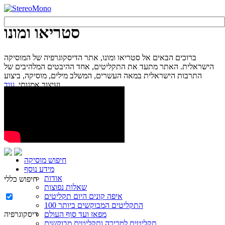
סטריאו ומונו
ברוכים הבאים אל סטריאו ומונו, אתר הדיסקוגרפיה של המוסיקה
הישראלית. האתר מתעד את התקליטים, אחד ההיבטים המלהיבים של
התרבות הישראלית במאה העשרים, המשלב מילים, מוסיקה, ביצוע
עוד...
ועיצוב אמנותי.
חיפוש מוסיקה
מידע נוסף
אודות
חיפוש כללי
שאלות נפוצות
איפה קונים היום תקליטים
100 התקליטים המבוקשים ביותר
מפאז ועד סוף העולם
דיסקוגרפיה
תקליטים למכירה ותקליטים מבוקשים