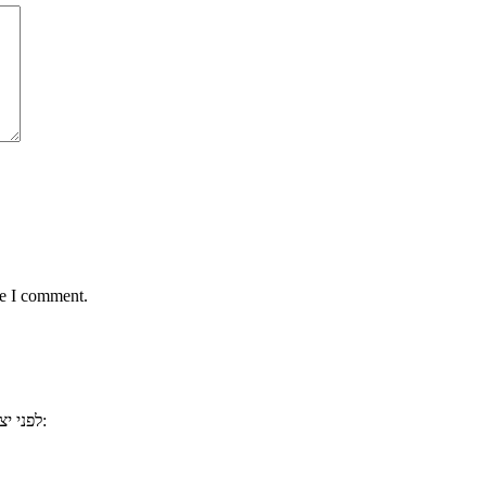
me I comment.
, ייתכן וכבר ענינו לשאלתכם. למשל:
לפני י