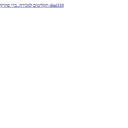
תקליטים למכירה..ברי סחרוֹף, ז׳אן קונפליקט, כרומוזום, מינימל קומפקט, רמי פורטיס מאת shai310