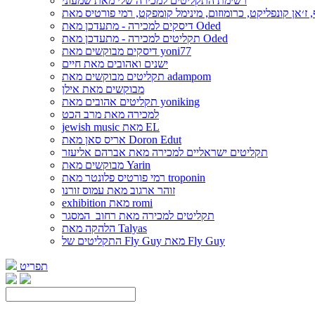
רשימת התקליטים למכירה שלי מאת שמעוני
דיסקים למכירה - מתעדכן מאת Oded
תקליטים למכירה - מתעדכן מאת Oded
דיסקים מבוקשים מאת yoni77
ישנים ואהובים מאת חיים
תקליטים מבוקשים מאת adampom
מבוקשים מאת אילן
תקליטים אהובים מאת yoniking
למכירה מאת מרב הכט
jewish music מאת EL
אריס סאן מאת Doron Edut
תקליטים ישראליים למכירה מאת אברהם אליעזר
מבוקשים מאת Yarin
רמי פורטיס פלונטר מאת troponin
זוהר ארגוב מאת עמוס זורנו
exhibition מאת romi
תקליטים למכירה מאת רחוב_המסגר
הלהקה מאת Talyas
התקליטים של Fly Guy מאת Fly Guy
תפריט