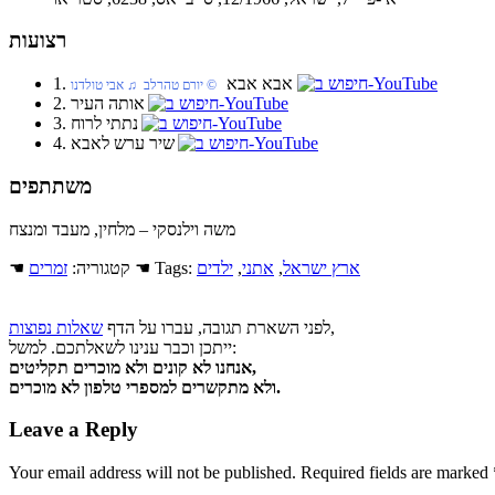
רצועות
1. אבא אבא
© יורם טהרלב ♫ אבי טולדנו
2. אותה העיר
3. נתתי לרוח
4. שיר ערש לאבא
משתתפים
משה וילנסקי – מלחין, מעבד ומנצח
ארץ ישראל
,
אתני
,
ילדים
☚ Tags:
☚ קטגוריה:
זמרים
,
לפני השארת תגובה, עברו על הדף
שאלות נפוצות
ייתכן וכבר ענינו לשאלתכם. למשל:
אנחנו לא קונים ולא מוכרים תקליטים,
ולא מתקשרים למספרי טלפון לא מוכרים.
Leave a Reply
Your email address will not be published.
Required fields are marked