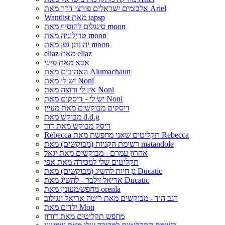
אלבומים ישראלים פורצי דרך מאת Ariel
Wantlist מאת tapsp
סינגלים להוסיף מאת moon
טרילוגיה מאת moon
יהונתן גפן מאת moon
eliaz מאת eliaz
אבא מאת פייגי
האהובים מאת Alumachaun
יש לי מאת Noni
אין לי ורוצה מאת Noni
יש לי - דיסקים מאת Noni
דיסקים מבוקשים מאת מעיין
מבוקש מאת d.d.g
דיסק מבוקש מאת דוד
Rebecca תקליטים שאני מחפשת מאת Rebecca
רשימת הקניות (מבוקשים) מאת matandole
אהרון עמרם - מבוקשים מאת יגאל
תקליטים שלי למכירה מאת אפי
גן חיות להשיג (מבוקשים) מאת Ducatic
אריאל זילבר - להשיג מאת Ducatic
מחפש/מעונין מאת orenla
רגב הוד - מבוקשים מאת ריטה אריאל ינגילוב
ילדים מאת Moti
מחפש תקליטים מאת דורון