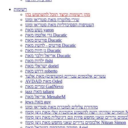
רשימות
מהן רשימות וכיצד תוכל להשתמש בהן
שירי מלוטרון מאת סטריאו ומונו
העטיפות הפסיכדליות מאת סטריאו ומונו
גשש מאת yaron
גדי אלטמן מאת Ducatic
פורטיס מאת Ducatic
פורטיס - להשיג מאת Ducatic
גן חיות מאת Ducatic
אריאל זילבר מאת Ducatic
ילדות מאת fishi
ישראלי מאת doriel
דרוש מאת roberto
עשרים אלבומים עבריים (מועדפים) מאת אלעד
AVDAD מאת Oded
זמרים מאת GadNevo
jazz מאת taliarg
אריאל מאת MenaheM
jews מאת guy
מהדורת צלילים למזכרת מאת סטריאו ומונו
Nitzan Si
אלבומים נדירים שאני מחפש מאת נִיצָן סִימוֹן Nitzan Simon
מוזיקה מתקדמת בישראל מאת Ariel