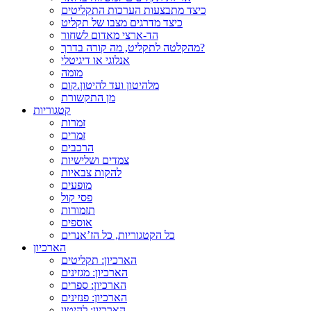
כיצד מתבצעות הערכות התקליטים
כיצד מדרגים מצבו של תקליט
הד-ארצי מאדום לשחור
מהקלטה לתקליט, מה קורה בדרך?
אנלוגי או דיגיטלי
מומה
מלהיטון ועד להיטון.קום
מן התקשורת
קטגוריות
זמרות
זמרים
הרכבים
צמדים ושלישיות
להקות צבאיות
מופעים
פסי קול
תזמורות
אוספים
כל הקטגוריות, כל הז’אנרים
הארכיון
הארכיון: תקליטים
הארכיון: מגזינים
הארכיון: ספרים
הארכיון: פנזינים
הארכיון: להיטון