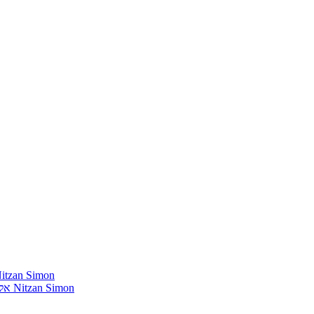
חומרים שהייתי רוצה להשמיע בתוכנית שלי מאת נִיצָן סִימוֹן mon
אלבומים נדירים שאני מחפש פיזית וגם דיגיטלית מאת נִיצָן סִימוֹן Nitzan Simon