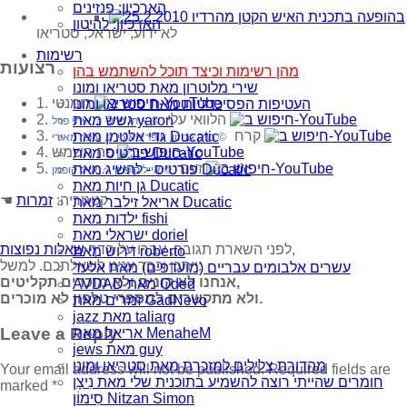
הארכיון: פנזינים
הארכיון: להיטון
לא ידוע, ישראל, סטריאו
רשימות
רצועות
מהן רשימות וכיצד תוכל להשתמש בהן
שירי מלוטרון מאת סטריאו ומונו
1. רומנטי
העטיפות הפסיכדליות מאת סטריאו ומונו
2. הלוואי עלי
גשש מאת yaron
© איתי פרל ♫ איתי פרל
3. קרח
גדי אלטמן מאת Ducatic
© ברק גביזון, עופר מאירי ♫ עופר מאירי
4. פה השמש
פורטיס מאת Ducatic
5. זעם
פורטיס - להשיג מאת Ducatic
© אייל קופמן ♫ אייל קופמן
גן חיות מאת Ducatic
☚ קטגוריה:
זמרות
אריאל זילבר מאת Ducatic
ילדות מאת fishi
ישראלי מאת doriel
,
לפני השארת תגובה, עברו על הדף
שאלות נפוצות
דרוש מאת roberto
ייתכן וכבר ענינו לשאלתכם. למשל:
עשרים אלבומים עבריים (מועדפים) מאת אלעד
אנחנו לא קונים ולא מוכרים תקליטים,
AVDAD מאת Oded
ולא מתקשרים למספרי טלפון לא מוכרים.
זמרים מאת GadNevo
jazz מאת taliarg
Leave a Reply
אריאל מאת MenaheM
jews מאת guy
מהדורת צלילים למזכרת מאת סטריאו ומונו
Your email address will not be published.
Required fields are
חומרים שהייתי רוצה להשמיע בתוכנית שלי מאת נִיצָן
marked
*
סִימוֹן Nitzan Simon