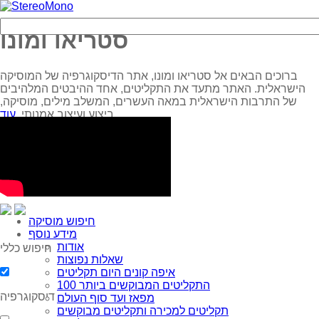
סטריאו ומונו
ברוכים הבאים אל סטריאו ומונו, אתר הדיסקוגרפיה של המוסיקה
הישראלית. האתר מתעד את התקליטים, אחד ההיבטים המלהיבים
של התרבות הישראלית במאה העשרים, המשלב מילים, מוסיקה,
עוד...
ביצוע ועיצוב אמנותי.
חיפוש מוסיקה
מידע נוסף
אודות
חיפוש כללי
שאלות נפוצות
איפה קונים היום תקליטים
100 התקליטים המבוקשים ביותר
דיסקוגרפיה
מפאז ועד סוף העולם
תקליטים למכירה ותקליטים מבוקשים