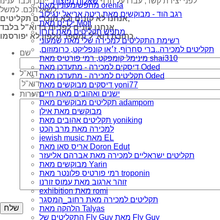
לפני יצירת קשר, עברו על הדף
שאלות נפוצות
, ייתכן וכבר ענינו
מחפש/מעונין מאת orenla
לשאלתכם. למשל:
רגב הוד - מבוקשים מאת ריטה אריאל ינגילוב
אנחנו לא קונים ולא מוכרים תקליטים,
ילדים מאת Moti
אנחנו עונים לפניות בדוא"ל בלבד,
מחפש תקליטים מאת דורון
כתובת דוא"ל ומספר טלפון לא יפורסמו.
רשימת התקליטים למכירה שלי מאת שמעוני
תקליטים למכירה..ברי סחרוֹף, ז׳אן קונפליקט, כרומוזום,
שם
מינימל קומפקט, רמי פורטיס מאת shai310
דיסקים למכירה - מתעדכן מאת Oded
דוא"ל
תקליטים למכירה - מתעדכן מאת Oded
דיסקים מבוקשים מאת yoni77
ישנים ואהובים מאת חיים
הערות
תקליטים מבוקשים מאת adampom
מבוקשים מאת אילן
תקליטים אהובים מאת yoniking
למכירה מאת מרב הכט
jewish music מאת EL
אריס סאן מאת Doron Edut
תקליטים ישראליים למכירה מאת אברהם אליעזר
מבוקשים מאת Yarin
רמי פורטיס פלונטר מאת troponin
זוהר ארגוב מאת עמוס זורנו
exhibition מאת romi
תקליטים למכירה מאת רחוב_המסגר
הלהקה מאת Talyas
התקליטים של Fly Guy מאת Fly Guy