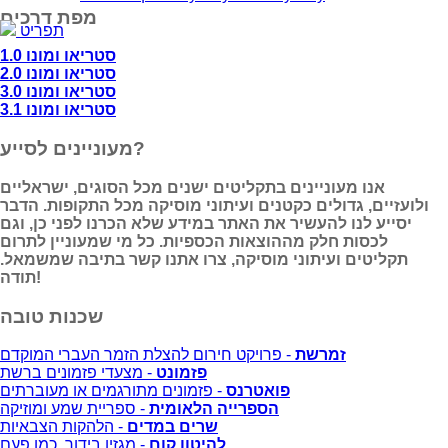
מפת דרכים
תפריט
סטריאו ומונו 1.0
סטריאו ומונו 2.0
סטריאו ומונו 3.0
סטריאו ומונו 3.1
מעוניינים לסייע?
אנו מעוניינים בתקליטים ישנים מכל הסוגים, ישראליים
ולועזיים, גדולים כקטנים ועיתוני מוסיקה מכל התקופות. הדבר
יסייע לנו להעשיר את האתר במידע שלא הכרנו לפני כן, וגם
לכסות חלק מההוצאות הכספיות. כל מי שמעוניין לתרום
תקליטים ועיתוני מוסיקה, צרו אתנו קשר בתיבה שמשמאל.
תודה!
שכנות טובה
זמרשת
- פרויקט חירום להצלת הזמר העברי המוקדם
פזמונט
- מצעדי פזמונים ברשת
פואטרנס
- פזמונים מתורגמים או מעוברתים
הספרייה הלאומית
- ספריית שמע ומוזיקה
שרים במדים
- הלהקות הצבאיות
להיטון.קום
- מגזין בידור, כמו פעם