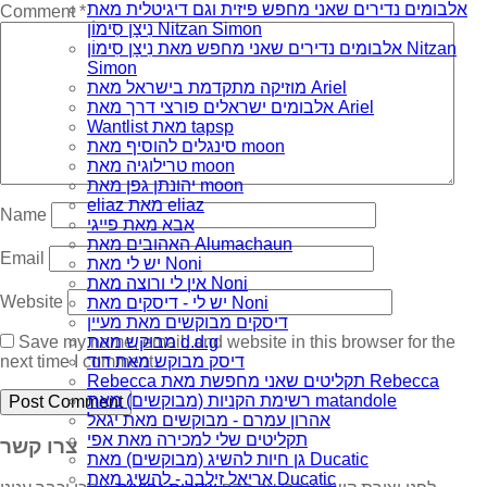
אלבומים נדירים שאני מחפש פיזית וגם דיגיטלית מאת
Comment
*
נִיצָן סִימוֹן Nitzan Simon
אלבומים נדירים שאני מחפש מאת נִיצָן סִימוֹן Nitzan
Simon
מוזיקה מתקדמת בישראל מאת Ariel
אלבומים ישראלים פורצי דרך מאת Ariel
Wantlist מאת tapsp
סינגלים להוסיף מאת moon
טרילוגיה מאת moon
יהונתן גפן מאת moon
eliaz מאת eliaz
Name
אבא מאת פייגי
האהובים מאת Alumachaun
Email
יש לי מאת Noni
אין לי ורוצה מאת Noni
Website
יש לי - דיסקים מאת Noni
דיסקים מבוקשים מאת מעיין
Save my name, email, and website in this browser for the
מבוקש מאת d.d.g
next time I comment.
דיסק מבוקש מאת דוד
Rebecca תקליטים שאני מחפשת מאת Rebecca
רשימת הקניות (מבוקשים) מאת matandole
אהרון עמרם - מבוקשים מאת יגאל
תקליטים שלי למכירה מאת אפי
צרו קשר
גן חיות להשיג (מבוקשים) מאת Ducatic
אריאל זילבר - להשיג מאת Ducatic