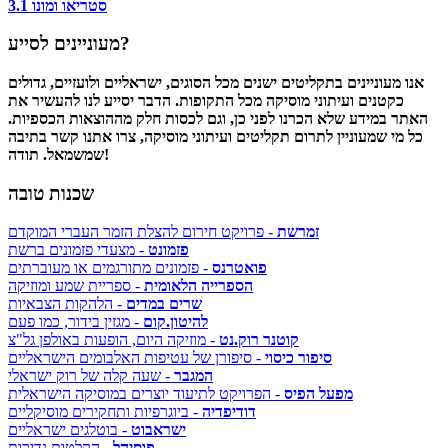
סטריאו ומונו 3.1
מעוניינים לסייע?
אנו מעוניינים בתקליטים ישנים מכל הסוגים, ישראליים ולועזיים, גדולים
כקטנים ועיתוני מוסיקה מכל התקופות. הדבר יסייע לנו להעשיר את
האתר במידע שלא הכרנו לפני כן, וגם לכסות חלק מההוצאות הכספיות.
כל מי שמעוניין לתרום תקליטים ועיתוני מוסיקה, צרו אתנו קשר בתיבה
שמשמאל. תודה!
שכנות טובה
זמרשת
- פרויקט חירום להצלת הזמר העברי המוקדם
פזמונט
- מצעדי פזמונים ברשת
פואטרנס
- פזמונים מתורגמים או מעוברתים
הספרייה הלאומית
- ספריית שמע ומוזיקה
שרים במדים
- הלהקות הצבאיות
להיטון.קום
- מגזין בידור, כמו פעם
קוטנר רוק.נט
- מוזיקה היום, הופעות באולפן גל"צ
סיפור כיסוי
- סיפורן של עטיפות האלבומים הישראליים
המגבר
- שעה קלה של רוק ישראלי
מפעל הפיס
- הפרויקט לתיעוד יוצרים במוסיקה הישראלית
דודיפדיה
- ביוגרפיות ותחקירים מוסיקליים
ישראבוט
- בוטלגים ישראליים
פוסיהל
- הקלטות נדירות