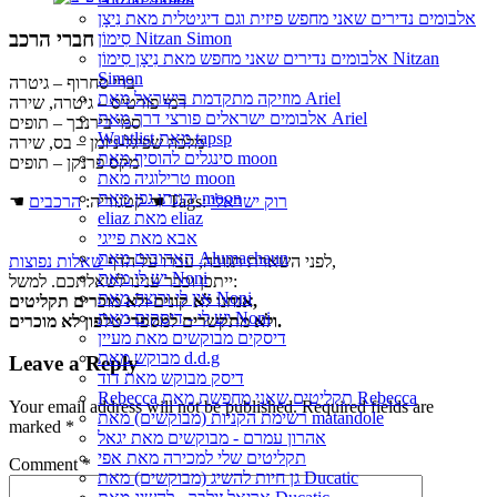
אלבומים נדירים שאני מחפש פיזית וגם דיגיטלית מאת נִיצָן
חברי הרכב
סִימוֹן Nitzan Simon
אלבומים נדירים שאני מחפש מאת נִיצָן סִימוֹן Nitzan
Simon
ברי סחרוף – גיטרה
מוזיקה מתקדמת בישראל מאת Ariel
רמי פורטיס – גיטרה, שירה
אלבומים ישראלים פורצי דרך מאת Ariel
סמי בירנבך – תופים
Wantlist מאת tapsp
מלכה שפיגל-ניומן – בס, שירה
סינגלים להוסיף מאת moon
מקס פרנקן – תופים
טרילוגיה מאת moon
יהונתן גפן מאת moon
רוק ישראלי
☚ Tags:
☚ קטגוריה:
הרכבים
eliaz מאת eliaz
אבא מאת פייגי
האהובים מאת Alumachaun
,
לפני השארת תגובה, עברו על הדף
שאלות נפוצות
יש לי מאת Noni
ייתכן וכבר ענינו לשאלתכם. למשל:
אין לי ורוצה מאת Noni
אנחנו לא קונים ולא מוכרים תקליטים,
יש לי - דיסקים מאת Noni
ולא מתקשרים למספרי טלפון לא מוכרים.
דיסקים מבוקשים מאת מעיין
מבוקש מאת d.d.g
Leave a Reply
דיסק מבוקש מאת דוד
Rebecca תקליטים שאני מחפשת מאת Rebecca
Your email address will not be published.
Required fields are
רשימת הקניות (מבוקשים) מאת matandole
marked
*
אהרון עמרם - מבוקשים מאת יגאל
תקליטים שלי למכירה מאת אפי
Comment
*
גן חיות להשיג (מבוקשים) מאת Ducatic