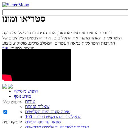
סטריאו ומונו
ברוכים הבאים אל סטריאו ומונו, אתר הדיסקוגרפיה של המוסיקה
הישראלית. האתר מתעד את התקליטים, אחד ההיבטים המלהיבים של
התרבות הישראלית במאה העשרים, המשלב מילים, מוסיקה, ביצוע
עוד...
ועיצוב אמנותי.
חיפוש מוסיקה
מידע נוסף
אודות
חיפוש כללי
שאלות נפוצות
איפה קונים היום תקליטים
100 התקליטים המבוקשים ביותר
מפאז ועד סוף העולם
דיסקוגרפיה
תקליטים למכירה ותקליטים מבוקשים