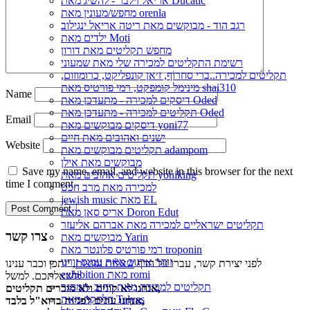
אריאל זילבר - להשיג מאת Ducatic
מחפש/מעונין מאת orenla
רגב הוד - מבוקשים מאת ריטה אריאל ינגילוב
ילדים מאת Moti
מחפש תקליטים מאת דורון
רשימת התקליטים למכירה שלי מאת שמעוני
תקליטים למכירה..ברי סחרוֹף, ז׳אן קונפליקט, כרומוזום,
מינימל קומפקט, רמי פורטיס מאת shai310
Name
דיסקים למכירה - מתעדכן מאת Oded
תקליטים למכירה - מתעדכן מאת Oded
Email
דיסקים מבוקשים מאת yoni77
ישנים ואהובים מאת חיים
Website
תקליטים מבוקשים מאת adampom
מבוקשים מאת אילן
Save my name, email, and website in this browser for the next
תקליטים אהובים מאת yoniking
time I comment.
למכירה מאת מרב הכט
jewish music מאת EL
אריס סאן מאת Doron Edut
תקליטים ישראליים למכירה מאת אברהם אליעזר
צרו קשר
מבוקשים מאת Yarin
רמי פורטיס פלונטר מאת troponin
זוהר ארגוב מאת עמוס זורנו
לפני יצירת קשר, עברו על הדף
שאלות נפוצות
, ייתכן וכבר ענינו
exhibition מאת romi
לשאלתכם. למשל:
תקליטים למכירה מאת רחוב_המסגר
אנחנו לא קונים ולא מוכרים תקליטים,
הלהקה מאת Talyas
אנחנו עונים לפניות בדוא"ל בלבד,