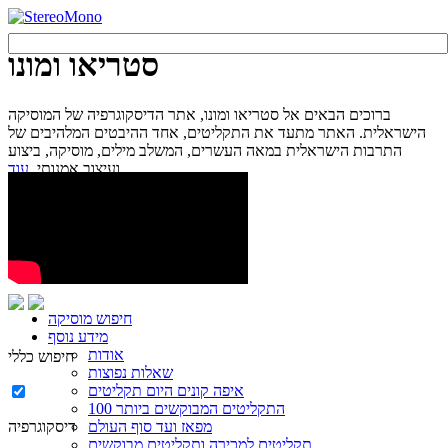
סטריאו ומונו
ברוכים הבאים אל סטריאו ומונו, אתר הדיסקוגרפיה של המוסיקה
הישראלית. האתר מתעד את התקליטים, אחד ההיבטים המלהיבים של
התרבות הישראלית במאה העשרים, המשלב מילים, מוסיקה, ביצוע
עוד...
ועיצוב אמנותי.
חיפוש מוסיקה
מידע נוסף
אודות
חיפוש כללי
שאלות נפוצות
איפה קונים היום תקליטים
100 התקליטים המבוקשים ביותר
מפאז ועד סוף העולם
דיסקוגרפיה
תקליטים למכירה ותקליטים מבוקשים