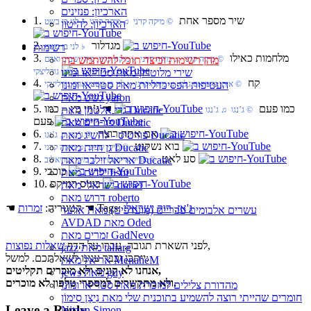
הארכיון: פנזינים
1. שיר מספר אחת
‏ © מיקה קרני‏ ♫ מיקה קרני‏ ♭ לני בן בשט
הארכיון: להיטון
2. מגדלור
רשימות
‏ ♭ לני בן בשט
3. מלחמות כאילו
מהן רשימות וכיצד תוכל להשתמש בהן
‏ © מיקה קרני‏ ♫ מיקה קרני‏ ♭ מיקה קרני, מיקי שביב ואדם
שירי מלוטרון מאת סטריאו ומונו
גורליצקי
4. קח
העטיפות הפסיכדליות מאת סטריאו ומונו
‏ © איתן נחמיאס גלס‏ ♫ מיקה קרני‏ ♭ לני בן בשט ואדם גורליצקי
גשש מאת yaron
5. כמו פעם
☚
ג’וזי כץ – כמו
גדי אלטמן מאת Ducatic
‏ © ג’נגו‏ ♫ ג’נגו
פעם
פורטיס מאת Ducatic
6. אם אתה רוצה
פורטיס - להשיג מאת Ducatic
‏ © ג’נגו‏ ♫ ג’נגו
7. בוא נשקוט
גן חיות מאת Ducatic
‏ © מיקי שביב‏ ♫ מיקה קרני
8. סע לאט
אריאל זילבר מאת Ducatic
‏ © אריק איינשטיין‏ ♫ מיקי גבריאלוב
9. כוכבי
ילדות מאת fishi
10. בונוס רמיקס
ישראלי מאת doriel
דרוש מאת roberto
ג'אז
,
רוק ישראלי
☚ Tags:
☚ קטגוריה:
זמרות
עשרים אלבומים עבריים (מועדפים) מאת אלעד
AVDAD מאת Oded
זמרים מאת GadNevo
,
לפני השארת תגובה, עברו על הדף
שאלות נפוצות
jazz מאת taliarg
ייתכן וכבר ענינו לשאלתכם. למשל:
אריאל מאת MenaheM
אנחנו לא קונים ולא מוכרים תקליטים,
jews מאת guy
ולא מתקשרים למספרי טלפון לא מוכרים.
מהדורת צלילים למזכרת מאת סטריאו ומונו
חומרים שהייתי רוצה להשמיע בתוכנית שלי מאת נִיצָן סִימוֹן
Leave a Reply
Nitzan Simon