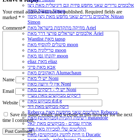
אלבומים נדירים שאני מחפש פיזית וגם דיגיטלית מאת נִיצָן
סִימוֹן Nitzan Simon
Your email address will not be published.
Required fields are
אלבומים נדירים שאני מחפש מאת נִיצָן סִימוֹן Nitzan
marked
*
Simon
מוזיקה מתקדמת בישראל מאת Ariel
Comment
*
אלבומים ישראלים פורצי דרך מאת Ariel
Wantlist מאת tapsp
סינגלים להוסיף מאת moon
טרילוגיה מאת moon
יהונתן גפן מאת moon
eliaz מאת eliaz
אבא מאת פייגי
האהובים מאת Alumachaun
יש לי מאת Noni
Name
אין לי ורוצה מאת Noni
יש לי - דיסקים מאת Noni
Email
דיסקים מבוקשים מאת מעיין
מבוקש מאת d.d.g
Website
דיסק מבוקש מאת דוד
Rebecca תקליטים שאני מחפשת מאת Rebecca
Save my name, email, and website in this browser for the next
רשימת הקניות (מבוקשים) מאת matandole
time I comment.
אהרון עמרם - מבוקשים מאת יגאל
תקליטים שלי למכירה מאת אפי
גן חיות להשיג (מבוקשים) מאת Ducatic