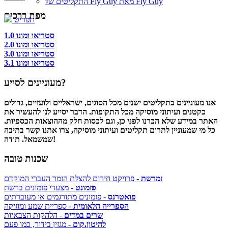
התקליטים של Fly Guy מאת Fly Guy
מפת דרכים
תפריט
סטריאו ומונו 1.0
סטריאו ומונו 2.0
סטריאו ומונו 3.0
סטריאו ומונו 3.1
מעוניינים לסייע?
אנו מעוניינים בתקליטים ישנים מכל הסוגים, ישראליים ולועזיים, גדולים
כקטנים ועיתוני מוסיקה מכל התקופות. הדבר יסייע לנו להעשיר את
האתר במידע שלא הכרנו לפני כן, וגם לכסות חלק מההוצאות הכספיות.
כל מי שמעוניין לתרום תקליטים ועיתוני מוסיקה, צרו אתנו קשר בתיבה
שמשמאל. תודה!
שכנות טובה
זמרשת
- פרויקט חירום להצלת הזמר העברי המוקדם
פזמונט
- מצעדי פזמונים ברשת
פואטרנס
- פזמונים מתורגמים או מעוברתים
הספרייה הלאומית
- ספריית שמע ומוזיקה
שרים במדים
- הלהקות הצבאיות
להיטון.קום
- מגזין בידור, כמו פעם