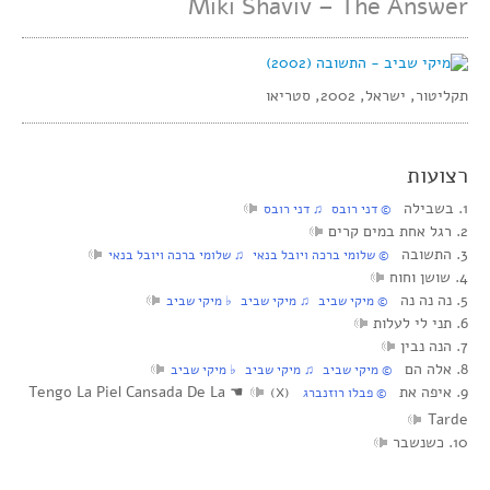
Miki Shaviv – The Answer
תקליטור, ישראל, 2002, סטריאו
רצועות
1. בשבילה
‏ © דני רובס‏ ♫ דני רובס
2. רגל אחת במים קרים
3. התשובה
‏ © שלומי ברכה ויובל בנאי‏ ♫ שלומי ברכה ויובל בנאי
4. שושן וחוח
5. נה נה נה
‏ © מיקי שביב‏ ♫ מיקי שביב‏ ♭ מיקי שביב
6. תני לי לעלות
7. הנה נבין
8. אלה הם
‏ © מיקי שביב‏ ♫ מיקי שביב‏ ♭ מיקי שביב
9. איפה את
☚
Tengo La Piel Cansada De La
‏ © פבלו רוזנברג
(X)
Tarde
10. כשנשבר