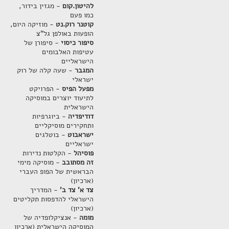
להיטון.קום
- מגזין בידור,
כמו פעם
קוטנר רוק.נט
- מוזיקה היום,
הופעות באולפן גל"צ
סיפור כיסוי
- סיפורן של
עטיפות האלבומים
הישראליים
המגבר
- שעה קלה של רוק
ישראלי
מפעל הפיס
- הפרויקט
לתיעוד יוצרים במוסיקה
הישראלית
דודיפדיה
- ביוגרפיות
ותחקירים מוסיקליים
ישראבוט
- בוטלגים
ישראליים
פוסיהל
- הקלטות נדירות
זה מסתובב
- מוסיקה מימי
הבראשית של הפופ העברי
(ארכיון)
צד א' צד ב'
- המדריך
הישראלי להדפסות תקליטים
(ארכיון)
מומה
- אנציקלופדיה של
המוסיקה הישראלית (ארכיון