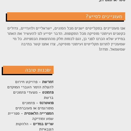
מעוניינים לסייע?
אנו מעוניינים בתקליטים ישנים מכל הסוגים, ישראליים ולועזיים, גדולים
כקטנים ועיתוני מוסיקה מכל התקופות. הדבר יסייע לנו להעשיר את האתר
במידע שלא הכרנו לפני כן, וגם לכסות חלק מההוצאות הכספיות. כל מי
שמעוניין לתרום תקליטים ועיתוני מוסיקה, צרו אתנו קשר בתיבה
שמשמאל. תודה!
שכנות טובה
זמרשת
- פרויקט חירום
להצלת הזמר העברי המוקדם
פזמונט
- מצעדי פזמונים
ברשת
פואטרנס
- פזמונים
מתורגמים או מעוברתים
הספרייה הלאומית
- ספריית
שמע ומוזיקה
שרים במדים
- הלהקות
הצבאיות